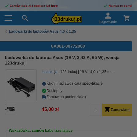
Zamów dzisiaj i odbierz już jutro
Najniższe ceny!
Logowanie
Ładowarki do laptopów Asus 4.0 x 1.35
0A001-00772000
Ładowarka do laptopa Asus (19 V, 3,42 A, 65 W), wersja
123drukuj
Instrukcja
123drukuj
19 V
4,0 x 1,35 mm
Kliknij i sprawdź całą specyfikacje
Dostępny
Zamów na poniedziałek
45,00 zł
Zamawiam
Wskazówka: zamów kabel zasilający