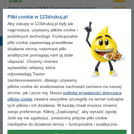
12,90 zł
Kabel zasilający C5 EU 1,8 m kątowy czarny, wersja
123drukuj
Pliki cookie w 123drukuj.pl
8,90 zł
Aby zakupy w 123drukuj.pl były jak
najprostsze, używamy plików cookie i
podobnych technologii. Funkcjonalne
Popularne produkty
pliki cookie zapewniają prawidłowe
działanie strony, natomiast pliki
analityczne pomagają nam ją stale
ulepszać. Chcemy również
wyświetlać reklamy, które
odpowiadają Twoim
zainteresowaniom, dlatego używamy
plików cookie do analizowania zachowań zarówno na naszej
stronie, jak i poza nią. Nasza
polityka prywatności dotycząca
Etykiety wysyłkowe A6 (105 x
Zestaw 4x marker do tablic
plików cookie
zawiera wszystkie szczegóły na temat rodzajów
148 mm), 100 etykiet, 123drukuj
suchościeralnych (okrągła
tych plików i ich działania. W każdej chwili możesz zmienić
końcówka 2,5 mm) 123drukuj
swoje preferencje. Kliknij „Zaakceptuj”, aby wyrazić zgodę.
Jeśli się nie zgadzasz, umieścimy jedynie pliki cookie
14,90 zł
19,90 zł
z VAT
z VAT
niezbędne do działania strony – funkcjonalne i analityczne.