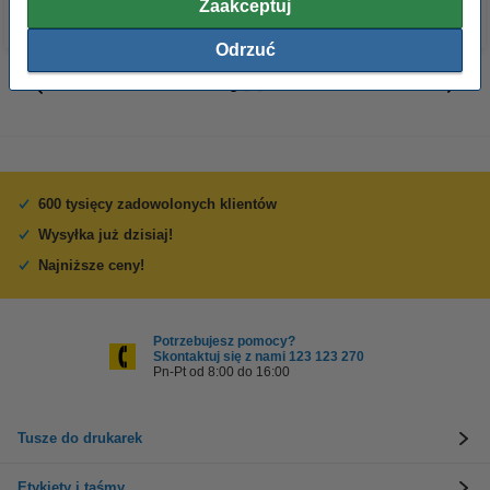
Zaakceptuj
Odrzuć
600 tysięcy zadowolonych klientów
Wysyłka już dzisiaj!
Najniższe ceny!
Potrzebujesz pomocy?
Skontaktuj się z nami 123 123 270
Pn-Pt od 8:00 do 16:00
Tusze do drukarek
Etykiety i taśmy