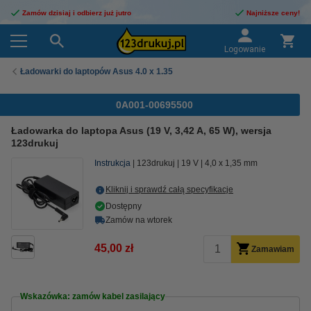
Zamów dzisiaj i odbierz już jutro
Najniższe ceny!
Logowanie
Ładowarki do laptopów Asus 4.0 x 1.35
0A001-00695500
Ładowarka do laptopa Asus (19 V, 3,42 A, 65 W), wersja
123drukuj
Instrukcja
123drukuj
19 V
4,0 x 1,35 mm
Kliknij i sprawdź całą specyfikacje
Dostępny
Zamów na wtorek
45,00 zł
Zamawiam
Wskazówka: zamów kabel zasilający