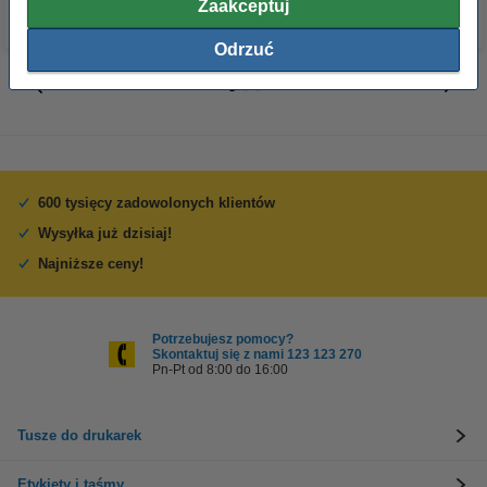
Zaakceptuj
Odrzuć
600 tysięcy zadowolonych klientów
Wysyłka już dzisiaj!
Najniższe ceny!
Potrzebujesz pomocy?
Skontaktuj się z nami 123 123 270
Pn-Pt od 8:00 do 16:00
Tusze do drukarek
Etykiety i taśmy