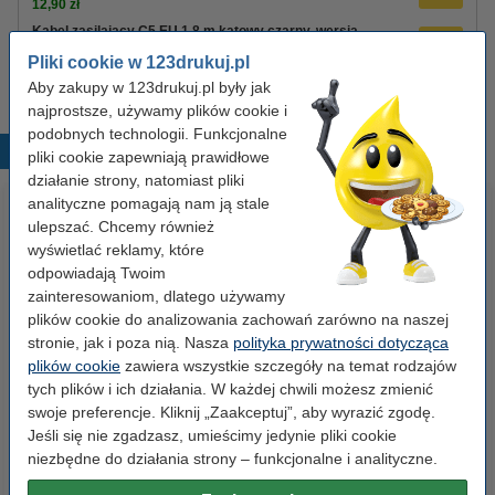
12,90 zł
Kabel zasilający C5 EU 1,8 m kątowy czarny, wersja
123drukuj
Pliki cookie w 123drukuj.pl
8,90 zł
Aby zakupy w 123drukuj.pl były jak
najprostsze, używamy plików cookie i
podobnych technologii. Funkcjonalne
Popularne produkty
pliki cookie zapewniają prawidłowe
działanie strony, natomiast pliki
analityczne pomagają nam ją stale
ulepszać. Chcemy również
wyświetlać reklamy, które
odpowiadają Twoim
zainteresowaniom, dlatego używamy
plików cookie do analizowania zachowań zarówno na naszej
stronie, jak i poza nią. Nasza
polityka prywatności dotycząca
Etykiety wysyłkowe A6 (105 x
Zestaw 4x marker do tablic
plików cookie
zawiera wszystkie szczegóły na temat rodzajów
148 mm), 100 etykiet, 123drukuj
suchościeralnych (okrągła
tych plików i ich działania. W każdej chwili możesz zmienić
końcówka 2,5 mm) 123drukuj
swoje preferencje. Kliknij „Zaakceptuj”, aby wyrazić zgodę.
Jeśli się nie zgadzasz, umieścimy jedynie pliki cookie
14,90 zł
19,90 zł
z VAT
z VAT
niezbędne do działania strony – funkcjonalne i analityczne.