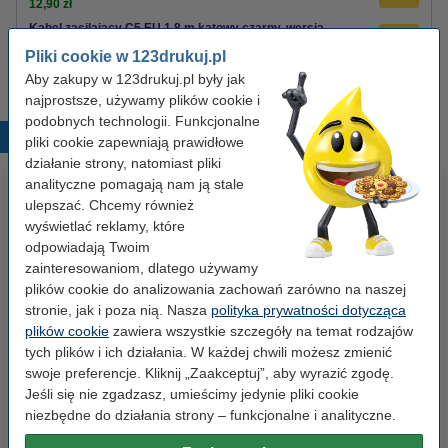
12,90 zł
Kabel zasilający C5 EU 1,8 m kątowy czarny, wersja
123drukuj
Pliki cookie w 123drukuj.pl
8,90 zł
Aby zakupy w 123drukuj.pl były jak
najprostsze, używamy plików cookie i
podobnych technologii. Funkcjonalne
Popularne produkty
pliki cookie zapewniają prawidłowe
działanie strony, natomiast pliki
analityczne pomagają nam ją stale
ulepszać. Chcemy również
wyświetlać reklamy, które
odpowiadają Twoim
zainteresowaniom, dlatego używamy
plików cookie do analizowania zachowań zarówno na naszej
stronie, jak i poza nią. Nasza
polityka prywatności dotycząca
Baterie AAA LR03 123drukuj
Pojemnik na dokumenty (5
plików cookie
zawiera wszystkie szczegóły na temat rodzajów
Xtreme Power MN2400, 24
szuflad), 123drukuj
tych plików i ich działania. W każdej chwili możesz zmienić
sztuki
swoje preferencje. Kliknij „Zaakceptuj”, aby wyrazić zgodę.
Jeśli się nie zgadzasz, umieścimy jedynie pliki cookie
35,00 zł
99,00 zł
z VAT
z VAT
niezbędne do działania strony – funkcjonalne i analityczne.