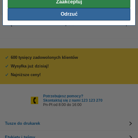
Zaakceptuj
Odrzuć
600 tysięcy zadowolonych klientów
Wysyłka już dzisiaj!
Najniższe ceny!
Potrzebujesz pomocy?
Skontaktuj się z nami 123 123 270
Pn-Pt od 8:00 do 16:00
Tusze do drukarek
Etykiety i taśmy