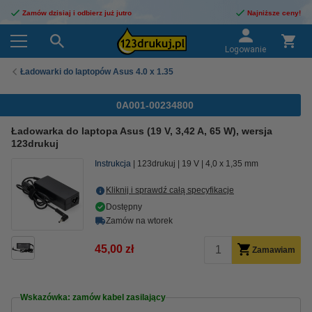
Zamów dzisiaj i odbierz już jutro
Najniższe ceny!
Logowanie
Ładowarki do laptopów Asus 4.0 x 1.35
0A001-00234800
Ładowarka do laptopa Asus (19 V, 3,42 A, 65 W), wersja
123drukuj
Instrukcja
123drukuj
19 V
4,0 x 1,35 mm
Kliknij i sprawdź całą specyfikacje
Dostępny
Zamów na wtorek
45,00 zł
Zamawiam
Wskazówka: zamów kabel zasilający