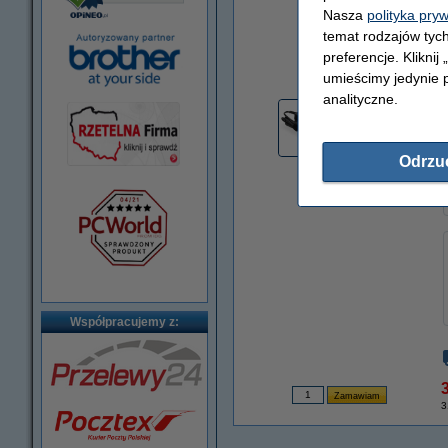
Nasza
polityka pry
temat rodzajów tych
preferencje. Kliknij
powiększ
umieścimy jedynie p
analityczne.
Odrzu
Współpracujemy z:
3
3