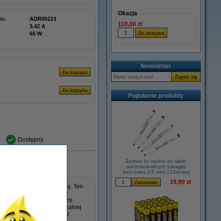
Okazja
łu:
ADR00223
110,00 zł
3.42 A
65 W
Newsletter
Popularne produkty
Dostępny
Zestaw 4x marker do tablic
suchościeralnych (okrągła
końcówka 2,5 mm) 123drukuj
19,90 zł
s 45 W w wersji 123drukuj. Ten
 mm i jest kompatybilny z
poradzi sobie ze wszystkimi
lny jako zamiennik oryginalnej
, niezawodność i wygodę z