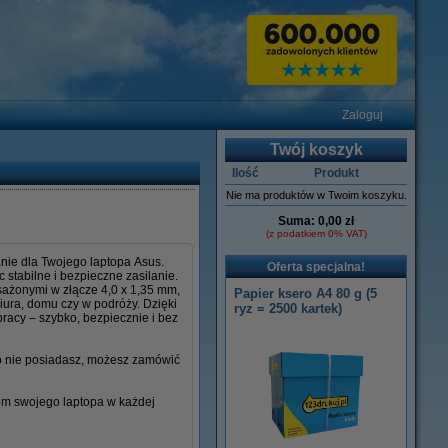
Zaloguj
Twój koszyk
Ilość
Produkt
Nie ma produktów w Twoim koszyku.
Suma:
0,00 zł
(z podatkiem 0% VAT)
nie dla Twojego laptopa Asus.
Oferta specjalna!
stabilne i bezpieczne zasilanie.
osażonymi w złącze 4,0 x 1,35 mm,
Papier ksero A4 80 g (5
iura, domu czy w podróży. Dzięki
ryz = 2500 kartek)
racy – szybko, bezpiecznie i bez
go nie posiadasz, możesz zamówić
iem swojego laptopa w każdej