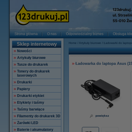
Strona główna
O nas
Odpowiedzialny biznes
Obsługa kli
Home
Artykuły biurowe
Ładowarki do lapto
Sklep internetowy
Nowości
Artykuły biurowe
Ładowarka do laptopa Asus (19 
Tusze do drukarek
Tonery do drukarek
laserowych
Drukarki
Papiery
Drukarki etykiet
Etykiety i taśmy
Taśmy barwiące
Filamenty do drukarek 3D
powiększ
Żarówki LED
Baterie i akumulatory