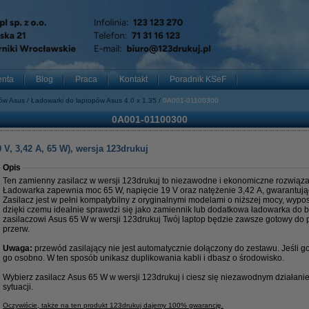
enta
Blog
Praca
Kontakt
Poradnik KSeF
pów Asus
Ładowarki do laptopów Asus 4.0 x 1.35
0A001-01100300
0A001-01100300
V, 3,42 A, 65 W), wersja 123drukuj
Opis
Ten zamienny zasilacz w wersji 123drukuj to niezawodne i ekonomiczne rozwiąza
Ładowarka zapewnia moc 65 W, napięcie 19 V oraz natężenie 3,42 A, gwarantując 
Zasilacz jest w pełni kompatybilny z oryginalnymi modelami o niższej mocy, wyp
dzięki czemu idealnie sprawdzi się jako zamiennik lub dodatkowa ładowarka do b
zasilaczowi Asus 65 W w wersji 123drukuj Twój laptop będzie zawsze gotowy do p
przerw.
Uwaga:
przewód zasilający nie jest automatycznie dołączony do zestawu. Jeśli 
go osobno. W ten sposób unikasz duplikowania kabli i dbasz o środowisko.
Wybierz zasilacz Asus 65 W w wersji 123drukuj i ciesz się niezawodnym działan
sytuacji.
Oczywiście, także na ten produkt 123drukuj dajemy 100% gwarancję.