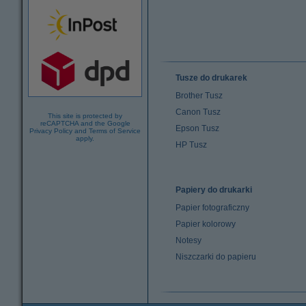
Tusze do drukarek
Brother Tusz
Canon Tusz
This site is protected by
reCAPTCHA and the Google
Epson Tusz
Privacy Policy
and
Terms of Service
apply.
HP Tusz
Papiery do drukarki
Papier fotograficzny
Papier kolorowy
Notesy
Niszczarki do papieru