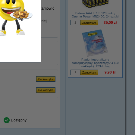
go nie posiadasz, możesz zamówić
Baterie AAA LR03 123drukuj
Xtreme Power MN2400, 24 sztuki
iem swojego laptopa w każdej
35,00 zł
łu:
ADR00280
2.37 A
45 W
Papier fotograficzny
samoprzylepny, błyszczący A4 (10
naklejek), 123drukuj
9,90 zł
Dostępny