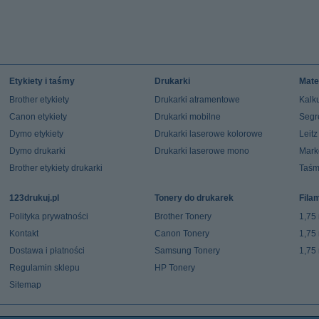
Etykiety i taśmy
Drukarki
Mate
Brother etykiety
Drukarki atramentowe
Kalku
Canon etykiety
Drukarki mobilne
Segr
Dymo etykiety
Drukarki laserowe kolorowe
Leit
Dymo drukarki
Drukarki laserowe mono
Mark
Brother etykiety drukarki
Taśm
123drukuj.pl
Tonery do drukarek
Fila
Polityka prywatności
Brother Tonery
1,75
Kontakt
Canon Tonery
1,75
Dostawa i płatności
Samsung Tonery
1,75
Regulamin sklepu
HP Tonery
Sitemap