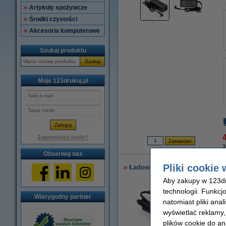
Artykuły spożywcze
Środki czystości
Akcesoria komputerowe
Szukaj produktu
Szukaj
Moje 123drukuj.pl
4
Zapomniałeś hasła?
3
Obserwuj nas
Pliki cookie 
Ładowarka do laptopa Asus (19 
Aby zakupy w 123dru
technologii. Funkcj
Wiarygodny partner
natomiast pliki ana
wyświetlać reklamy
plików cookie do an