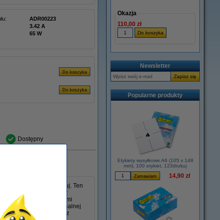
Okazja
łu:
ADR00223
110,00 zł
3.42 A
65 W
Newsletter
Popularne produkty
Dostępny
Etykiety wysyłkowe A6 (105 x 148
mm), 100 etykiet, 123drukuj
14,90 zł
s 45 W w wersji 123drukuj. Ten
 mm i jest kompatybilny z
poradzi sobie ze wszystkimi
lny jako zamiennik oryginalnej
, niezawodność i wygodę z