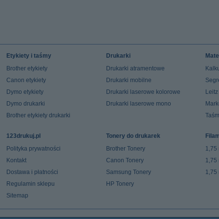
Etykiety i taśmy
Drukarki
Mate
Brother etykiety
Drukarki atramentowe
Kalku
Canon etykiety
Drukarki mobilne
Segr
Dymo etykiety
Drukarki laserowe kolorowe
Leit
Dymo drukarki
Drukarki laserowe mono
Mark
Brother etykiety drukarki
Taśm
123drukuj.pl
Tonery do drukarek
Fila
Polityka prywatności
Brother Tonery
1,75
Kontakt
Canon Tonery
1,75
Dostawa i płatności
Samsung Tonery
1,75
Regulamin sklepu
HP Tonery
Sitemap