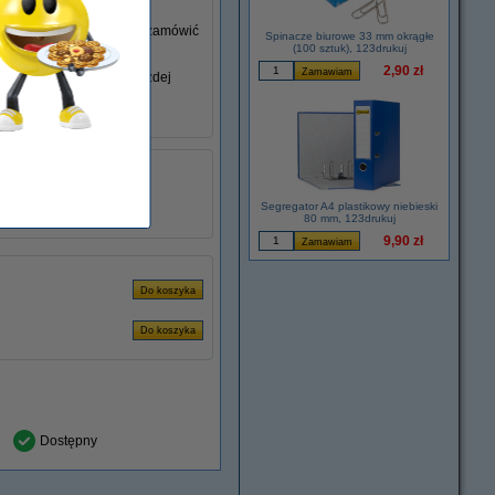
go nie posiadasz, możesz zamówić
Spinacze biurowe 33 mm okrągłe
(100 sztuk), 123drukuj
2,90 zł
iem swojego laptopa w każdej
łu:
ADR00280
2.37 A
45 W
Segregator A4 plastikowy niebieski
80 mm, 123drukuj
9,90 zł
Dostępny