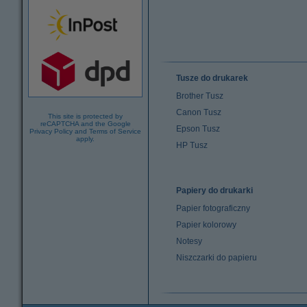
Tusze do drukarek
Brother Tusz
Canon Tusz
This site is protected by
reCAPTCHA and the Google
Epson Tusz
Privacy Policy
and
Terms of Service
apply.
HP Tusz
Papiery do drukarki
Papier fotograficzny
Papier kolorowy
Notesy
Niszczarki do papieru