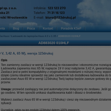
enta
Blog
Praca
Kontakt
Poradnik KSeF
pów Asus
Ładowarki do laptopów Asus 4.0 x 1.35
AD883020 010HLF
AD883020 010HLF
V, 3,42 A, 65 W), wersja 123drukuj
Opis
Ten zamienny zasilacz w wersji 123drukuj to niezawodne i ekonomiczne rozwiąza
Ładowarka zapewnia moc 65 W, napięcie 19 V oraz natężenie 3,42 A, gwarantując 
Zasilacz jest w pełni kompatybilny z oryginalnymi modelami o niższej mocy, wyp
dzięki czemu idealnie sprawdzi się jako zamiennik lub dodatkowa ładowarka do b
zasilaczowi Asus 65 W w wersji 123drukuj Twój laptop będzie zawsze gotowy do p
przerw.
Uwaga:
przewód zasilający nie jest automatycznie dołączony do zestawu. Jeśli 
go osobno. W ten sposób unikasz duplikowania kabli i dbasz o środowisko.
Wybierz zasilacz Asus 65 W w wersji 123drukuj i ciesz się niezawodnym działan
sytuacji.
Oczywiście, także na ten produkt 123drukuj dajemy 100% gwarancję.