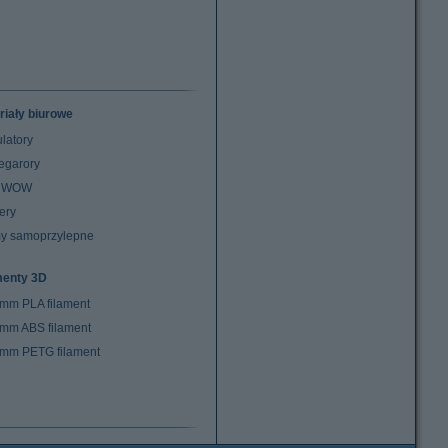
riały biurowe
latory
egarory
z WOW
ery
y samoprzylepne
menty 3D
 mm PLA filament
 mm ABS filament
 mm PETG filament