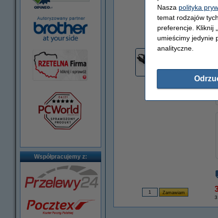
Nasza
polityka pry
temat rodzajów tych
preferencje. Kliknij
powiększ
umieścimy jedynie p
analityczne.
Odrzu
Współpracujemy z:
3
3