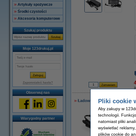
Artykuły spożywcze
Środki czystości
Akcesoria komputerowe
Szukaj produktu
Szukaj
Moje 123drukuj.pl
4
Zapomniałeś hasła?
3
Obserwuj nas
Pliki cookie 
Ładowarka do laptopa Asus (19 
Aby zakupy w 123dru
technologii. Funkcj
Wiarygodny partner
natomiast pliki ana
wyświetlać reklamy
plików cookie do an