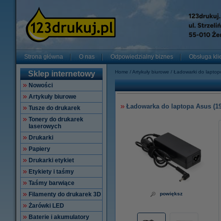
Strona główna
O nas
Odpowiedzialny biznes
Obsługa kli
Home
Artykuły biurowe
Ładowarki do lapto
Sklep internetowy
Nowości
Artykuły biurowe
Ładowarka do laptopa Asus (19 
Tusze do drukarek
Tonery do drukarek
laserowych
Drukarki
Papiery
Drukarki etykiet
Etykiety i taśmy
Taśmy barwiące
Filamenty do drukarek 3D
powiększ
Żarówki LED
Baterie i akumulatory