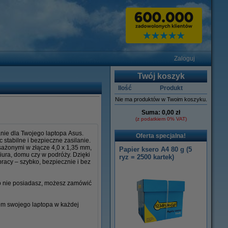
Zaloguj
Twój koszyk
Ilość
Produkt
Nie ma produktów w Twoim koszyku.
Suma:
0,00 zł
(z podatkiem 0% VAT)
nie dla Twojego laptopa Asus.
Oferta specjalna!
stabilne i bezpieczne zasilanie.
osażonymi w złącze 4,0 x 1,35 mm,
Papier ksero A4 80 g (5
iura, domu czy w podróży. Dzięki
ryz = 2500 kartek)
racy – szybko, bezpiecznie i bez
go nie posiadasz, możesz zamówić
iem swojego laptopa w każdej