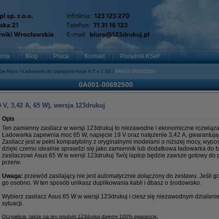
enta
Blog
Praca
Kontakt
Poradnik KSeF
pów Asus
Ładowarki do laptopów Asus 4.0 x 1.35
0A001-00692500
0A001-00692500
V, 3,42 A, 65 W), wersja 123drukuj
Opis
Ten zamienny zasilacz w wersji 123drukuj to niezawodne i ekonomiczne rozwiąza
Ładowarka zapewnia moc 65 W, napięcie 19 V oraz natężenie 3,42 A, gwarantując 
Zasilacz jest w pełni kompatybilny z oryginalnymi modelami o niższej mocy, wyp
dzięki czemu idealnie sprawdzi się jako zamiennik lub dodatkowa ładowarka do b
zasilaczowi Asus 65 W w wersji 123drukuj Twój laptop będzie zawsze gotowy do p
przerw.
Uwaga:
przewód zasilający nie jest automatycznie dołączony do zestawu. Jeśli 
go osobno. W ten sposób unikasz duplikowania kabli i dbasz o środowisko.
Wybierz zasilacz Asus 65 W w wersji 123drukuj i ciesz się niezawodnym działan
sytuacji.
Oczywiście, także na ten produkt 123drukuj dajemy 100% gwarancję.