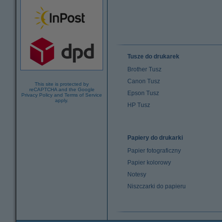
Tusze do drukarek
Brother Tusz
Canon Tusz
This site is protected by
reCAPTCHA and the Google
Epson Tusz
Privacy Policy
and
Terms of Service
apply.
HP Tusz
Papiery do drukarki
Papier fotograficzny
Papier kolorowy
Notesy
Niszczarki do papieru