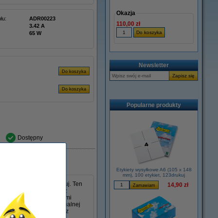
Okazja
łu:
ADR00223
110,00 zł
3.42 A
65 W
Newsletter
Popularne produkty
Dostępny
Etykiety wysyłkowe A6 (105 x 148
mm), 100 etykiet, 123drukuj
s 45 W w wersji 123drukuj. Ten
14,90 zł
 mm i jest kompatybilny z
poradzi sobie ze wszystkimi
lny jako zamiennik oryginalnej
, niezawodność i wygodę z