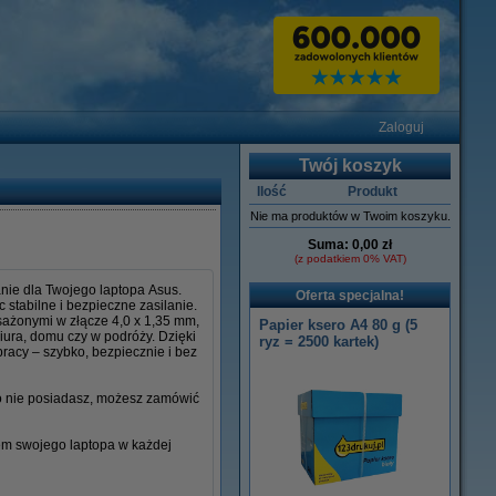
Zaloguj
Twój koszyk
Ilość
Produkt
Nie ma produktów w Twoim koszyku.
Suma:
0,00 zł
(z podatkiem 0% VAT)
nie dla Twojego laptopa Asus.
Oferta specjalna!
stabilne i bezpieczne zasilanie.
osażonymi w złącze 4,0 x 1,35 mm,
Papier ksero A4 80 g (5
iura, domu czy w podróży. Dzięki
ryz = 2500 kartek)
racy – szybko, bezpiecznie i bez
go nie posiadasz, możesz zamówić
iem swojego laptopa w każdej