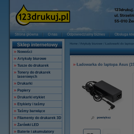
Strona główna
O nas
Odpowiedzialny biznes
Obsługa kli
Home
Artykuły biurowe
Ładowarki do lapto
Sklep internetowy
Nowości
Artykuły biurowe
Ładowarka do laptopa Asus (19 
Tusze do drukarek
Tonery do drukarek
laserowych
Drukarki
Papiery
Drukarki etykiet
Etykiety i taśmy
Taśmy barwiące
Filamenty do drukarek 3D
powiększ
Żarówki LED
Baterie i akumulatory