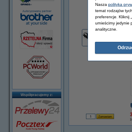
Nasza
polityka pry
temat rodzajów tych
preferencje. Kliknij
powiększ
umieścimy jedynie p
analityczne.
Odrzu
Współpracujemy z:
3
3