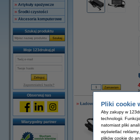
Artykuły spożywcze
Środki czystości
Akcesoria komputerowe
Szukaj produktu
Szukaj
Moje 123drukuj.pl
4
Zapomniałeś hasła?
3
Obserwuj nas
Pliki cookie 
Ładowarka do laptopa Asus (19 
Aby zakupy w 123dru
technologii. Funkcj
Wiarygodny partner
natomiast pliki ana
wyświetlać reklamy
plików cookie do an