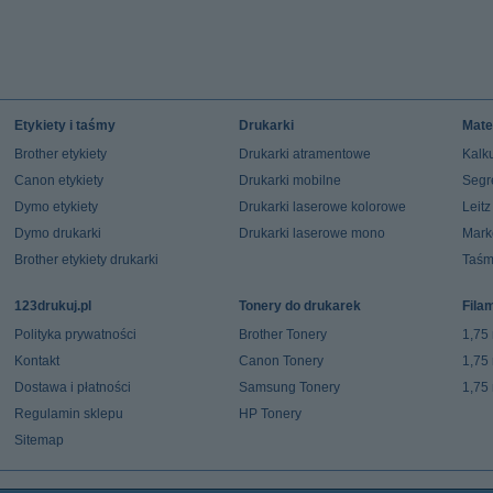
Etykiety i taśmy
Drukarki
Mate
Brother etykiety
Drukarki atramentowe
Kalku
Canon etykiety
Drukarki mobilne
Segr
Dymo etykiety
Drukarki laserowe kolorowe
Leit
Dymo drukarki
Drukarki laserowe mono
Mark
Brother etykiety drukarki
Taśm
123drukuj.pl
Tonery do drukarek
Fila
Polityka prywatności
Brother Tonery
1,75
Kontakt
Canon Tonery
1,75
Dostawa i płatności
Samsung Tonery
1,75
Regulamin sklepu
HP Tonery
Sitemap