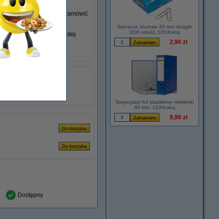
go nie posiadasz, możesz zamówić
Spinacze biurowe 33 mm okrągłe
(100 sztuk), 123drukuj
iem swojego laptopa w każdej
2,90 zł
łu:
ADR00280
2.37 A
45 W
Segregator A4 plastikowy niebieski
80 mm, 123drukuj
9,90 zł
Dostępny