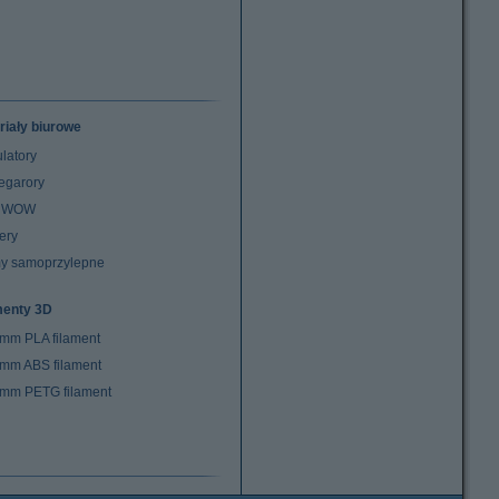
riały biurowe
latory
egarory
z WOW
ery
y samoprzylepne
menty 3D
 mm PLA filament
 mm ABS filament
 mm PETG filament