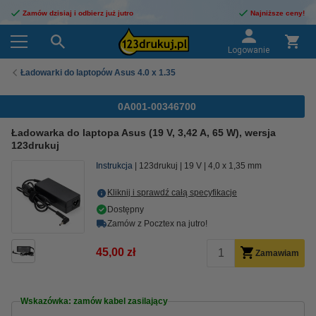
Zamów dzisiaj i odbierz już jutro
Najniższe ceny!
Logowanie
Ładowarki do laptopów Asus 4.0 x 1.35
0A001-00346700
Ładowarka do laptopa Asus (19 V, 3,42 A, 65 W), wersja
123drukuj
Instrukcja
123drukuj
19 V
4,0 x 1,35 mm
Kliknij i sprawdź całą specyfikacje
Dostępny
Zamów z Pocztex na jutro!
45,00 zł
Zamawiam
Wskazówka: zamów kabel zasilający