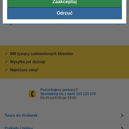
Zaakceptuj
Odrzuć
600 tysięcy zadowolonych klientów
Wysyłka już dzisiaj!
Najniższe ceny!
Potrzebujesz pomocy?
Skontaktuj się z nami 123 123 270
Pn-Pt od 8:00 do 16:00
Tusze do drukarek
Etykiety i taśmy