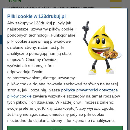
12,90 zł
Kabel zasilający C5 EU 1,8 m kątowy czarny, wersja
123drukuj
Pliki cookie w 123drukuj.pl
8,90 zł
Aby zakupy w 123drukuj.pl były jak
najprostsze, używamy plików cookie i
podobnych technologii. Funkcjonalne
Popularne produkty
pliki cookie zapewniają prawidłowe
działanie strony, natomiast pliki
analityczne pomagają nam ją stale
ulepszać. Chcemy również
wyświetlać reklamy, które
odpowiadają Twoim
zainteresowaniom, dlatego używamy
plików cookie do analizowania zachowań zarówno na naszej
stronie, jak i poza nią. Nasza
polityka prywatności dotycząca
Spinacze biurowe 33 mm
Segregator A4 plastikowy
plików cookie
zawiera wszystkie szczegóły na temat rodzajów
okrągłe (100 sztuk), 123drukuj
niebieski 80 mm, 123drukuj
tych plików i ich działania. W każdej chwili możesz zmienić
swoje preferencje. Kliknij „Zaakceptuj”, aby wyrazić zgodę.
Jeśli się nie zgadzasz, umieścimy jedynie pliki cookie
2,90 zł
9,90 zł
z VAT
z VAT
niezbędne do działania strony – funkcjonalne i analityczne.