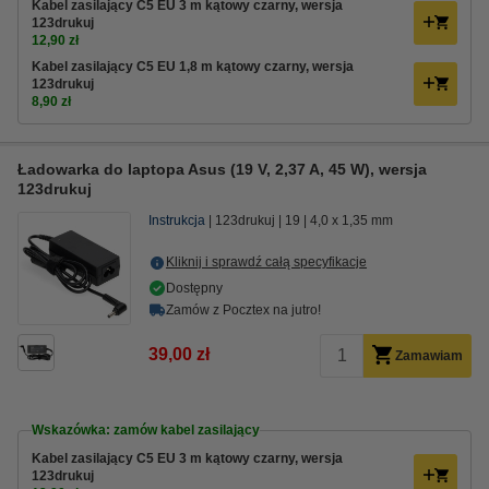
Kabel zasilający C5 EU 3 m kątowy czarny, wersja
123drukuj
12,90 zł
Kabel zasilający C5 EU 1,8 m kątowy czarny, wersja
123drukuj
8,90 zł
Ładowarka do laptopa Asus (19 V, 2,37 A, 45 W), wersja
123drukuj
Instrukcja
123drukuj
19
4,0 x 1,35 mm
Kliknij i sprawdź całą specyfikacje
Dostępny
Zamów z Pocztex na jutro!
39,00 zł
Zamawiam
Wskazówka: zamów kabel zasilający
Kabel zasilający C5 EU 3 m kątowy czarny, wersja
123drukuj