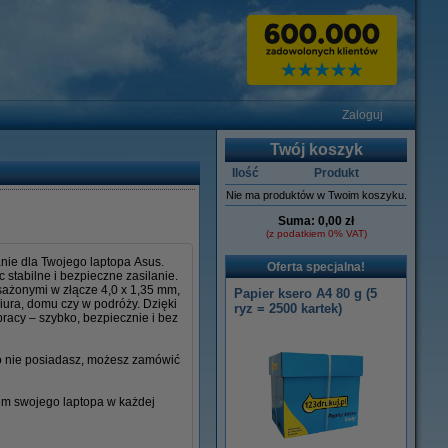
Zaloguj
Twój koszyk
Ilość
Produkt
Nie ma produktów w Twoim koszyku.
Suma:
0,00 zł
(z podatkiem 0% VAT)
nie dla Twojego laptopa Asus.
Oferta specjalna!
stabilne i bezpieczne zasilanie.
osażonymi w złącze 4,0 x 1,35 mm,
Papier ksero A4 80 g (5
iura, domu czy w podróży. Dzięki
ryz = 2500 kartek)
racy – szybko, bezpiecznie i bez
go nie posiadasz, możesz zamówić
iem swojego laptopa w każdej