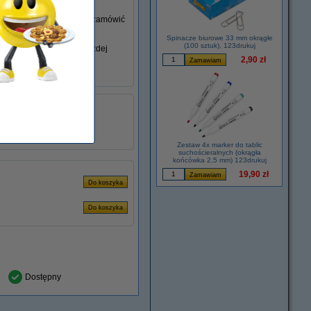
go nie posiadasz, możesz zamówić
Spinacze biurowe 33 mm okrągłe
(100 sztuk), 123drukuj
iem swojego laptopa w każdej
2,90 zł
łu:
ADR00280
2.37 A
45 W
Zestaw 4x marker do tablic
suchościeralnych (okrągła
końcówka 2,5 mm) 123drukuj
19,90 zł
Dostępny