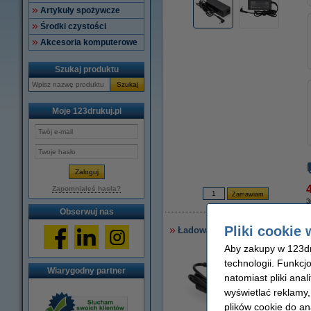
Artykuły spożywcze
Środki czystości
Akcesoria komputerowe
Szukaj produktu
Szukaj
Moje 123drukuj.pl
4
Zapomniałeś hasła?
3
Obserwuj nas
Pliki cookie 
Ładowarka do laptopa Asus (19 
Aby zakupy w 123dru
technologii. Funkcj
Wiarygodny partner
natomiast pliki ana
wyświetlać reklamy
plików cookie do an