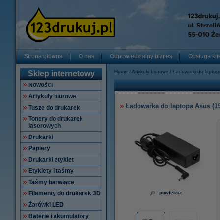
Strona główna
O nas
Odpowiedzialny biznes
Obsługa kli
Home
Artykuły biurowe
Ładowarki do lapto
Sklep internetowy
Nowości
Artykuły biurowe
Ładowarka do laptopa Asus (19 
Tusze do drukarek
Tonery do drukarek
laserowych
Drukarki
Papiery
Drukarki etykiet
Etykiety i taśmy
Taśmy barwiące
Filamenty do drukarek 3D
powiększ
Żarówki LED
Baterie i akumulatory