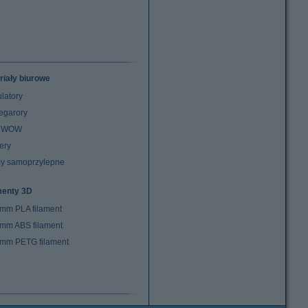
riały biurowe
latory
egarory
z WOW
ery
y samoprzylepne
menty 3D
 mm PLA filament
 mm ABS filament
 mm PETG filament