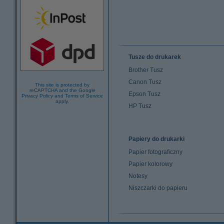
Tusze do drukarek
Brother Tusz
Canon Tusz
This site is protected by
reCAPTCHA and the Google
Epson Tusz
Privacy Policy
and
Terms of Service
apply.
HP Tusz
Papiery do drukarki
Papier fotograficzny
Papier kolorowy
Notesy
Niszczarki do papieru