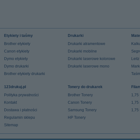
Etykiety i taśmy
Drukarki
Mate
Brother etykiety
Drukarki atramentowe
Kalku
Canon etykiety
Drukarki mobilne
Segr
Dymo etykiety
Drukarki laserowe kolorowe
Leit
Dymo drukarki
Drukarki laserowe mono
Mark
Brother etykiety drukarki
Taśm
123drukuj.pl
Tonery do drukarek
Fila
Polityka prywatności
Brother Tonery
1,75
Kontakt
Canon Tonery
1,75
Dostawa i płatności
Samsung Tonery
1,75
Regulamin sklepu
HP Tonery
Sitemap