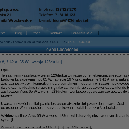
enta
Blog
Praca
Kontakt
Poradnik KSeF
pów Asus
Ładowarki do laptopów Asus 4.0 x 1.35
0A001-00340000
0A001-00340000
V, 3,42 A, 65 W), wersja 123drukuj
Opis
Ten zamienny zasilacz w wersji 123drukuj to niezawodne i ekonomiczne rozwiąza
Ładowarka zapewnia moc 65 W, napięcie 19 V oraz natężenie 3,42 A, gwarantując 
Zasilacz jest w pełni kompatybilny z oryginalnymi modelami o niższej mocy, wyp
dzięki czemu idealnie sprawdzi się jako zamiennik lub dodatkowa ładowarka do b
zasilaczowi Asus 65 W w wersji 123drukuj Twój laptop będzie zawsze gotowy do p
przerw.
Uwaga:
przewód zasilający nie jest automatycznie dołączony do zestawu. Jeśli 
go osobno. W ten sposób unikasz duplikowania kabli i dbasz o środowisko.
Wybierz zasilacz Asus 65 W w wersji 123drukuj i ciesz się niezawodnym działan
sytuacji.
Oczywiście, także na ten produkt 123drukuj dajemy 100% gwarancję.