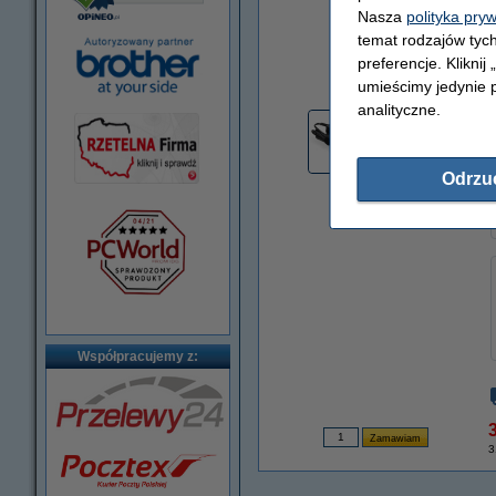
Nasza
polityka pry
temat rodzajów tych
preferencje. Kliknij
powiększ
umieścimy jedynie p
analityczne.
Odrzu
Współpracujemy z:
3
3