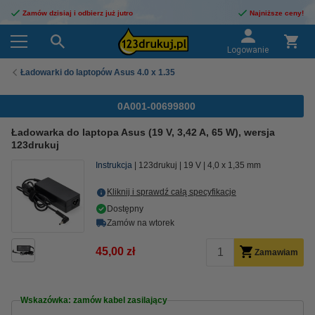
Zamów dzisiaj i odbierz już jutro
Najniższe ceny!
Logowanie
Ładowarki do laptopów Asus 4.0 x 1.35
0A001-00699800
Ładowarka do laptopa Asus (19 V, 3,42 A, 65 W), wersja
123drukuj
Instrukcja
123drukuj
19 V
4,0 x 1,35 mm
Kliknij i sprawdź całą specyfikacje
Dostępny
Zamów na wtorek
45,00 zł
Zamawiam
Wskazówka: zamów kabel zasilający