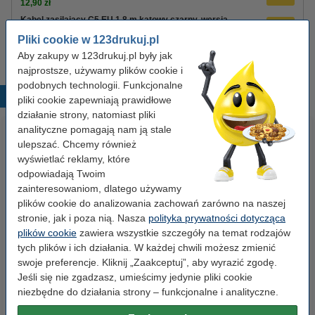
12,90 zł
Kabel zasilający C5 EU 1,8 m kątowy czarny, wersja
123drukuj
Pliki cookie w 123drukuj.pl
8,90 zł
Aby zakupy w 123drukuj.pl były jak
najprostsze, używamy plików cookie i
podobnych technologii. Funkcjonalne
Popularne produkty
pliki cookie zapewniają prawidłowe
działanie strony, natomiast pliki
analityczne pomagają nam ją stale
ulepszać. Chcemy również
wyświetlać reklamy, które
odpowiadają Twoim
zainteresowaniom, dlatego używamy
plików cookie do analizowania zachowań zarówno na naszej
stronie, jak i poza nią. Nasza
polityka prywatności dotycząca
Spinacze biurowe 33 mm
Segregator A4 plastikowy
plików cookie
zawiera wszystkie szczegóły na temat rodzajów
okrągłe (100 sztuk), 123drukuj
niebieski 80 mm, 123drukuj
tych plików i ich działania. W każdej chwili możesz zmienić
swoje preferencje. Kliknij „Zaakceptuj”, aby wyrazić zgodę.
Jeśli się nie zgadzasz, umieścimy jedynie pliki cookie
2,90 zł
9,90 zł
z VAT
z VAT
niezbędne do działania strony – funkcjonalne i analityczne.