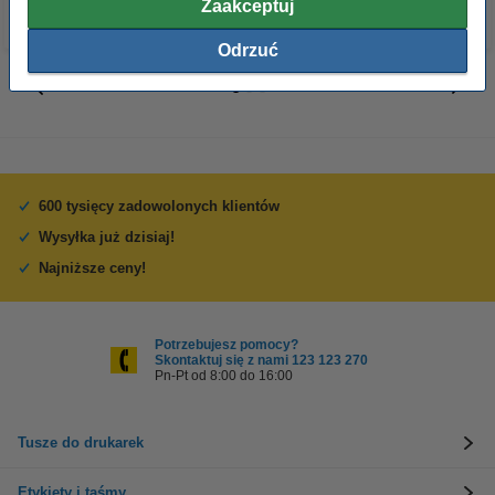
Zaakceptuj
Odrzuć
600 tysięcy zadowolonych klientów
Wysyłka już dzisiaj!
Najniższe ceny!
Potrzebujesz pomocy?
Skontaktuj się z nami 123 123 270
Pn-Pt od 8:00 do 16:00
Tusze do drukarek
Etykiety i taśmy