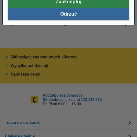
Zaakceptuj
Odrzuć
600 tysięcy zadowolonych klientów
Wysyłka już dzisiaj!
Najniższe ceny!
Potrzebujesz pomocy?
Skontaktuj się z nami 123 123 270
Pn-Pt od 8:00 do 16:00
Tusze do drukarek
Etykiety i taśmy