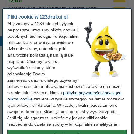
12,90 zł
Kabel zasilający C5 EU 1,8 m kątowy czarny, wersja
123drukuj
Pliki cookie w 123drukuj.pl
8,90 zł
Aby zakupy w 123drukuj.pl były jak
najprostsze, używamy plików cookie i
podobnych technologii. Funkcjonalne
Popularne produkty
pliki cookie zapewniają prawidłowe
działanie strony, natomiast pliki
analityczne pomagają nam ją stale
ulepszać. Chcemy również
wyświetlać reklamy, które
odpowiadają Twoim
zainteresowaniom, dlatego używamy
plików cookie do analizowania zachowań zarówno na naszej
stronie, jak i poza nią. Nasza
polityka prywatności dotycząca
Etykiety wysyłkowe A6 (105 x
Baterie AAA LR03 123drukuj
plików cookie
zawiera wszystkie szczegóły na temat rodzajów
148 mm), 100 etykiet, 123drukuj
Xtreme Power MN2400, 24
tych plików i ich działania. W każdej chwili możesz zmienić
sztuki
swoje preferencje. Kliknij „Zaakceptuj”, aby wyrazić zgodę.
Jeśli się nie zgadzasz, umieścimy jedynie pliki cookie
14,90 zł
35,00 zł
z VAT
z VAT
niezbędne do działania strony – funkcjonalne i analityczne.