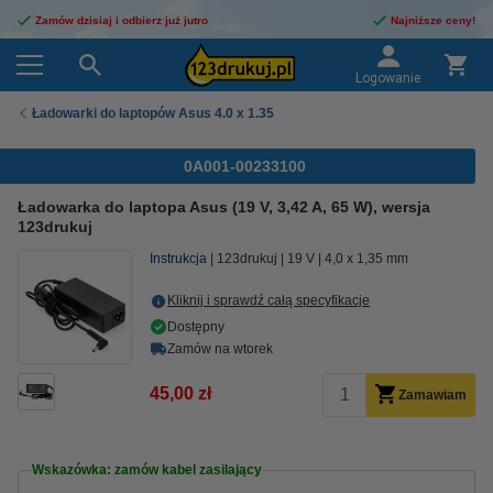
Zamów dzisiaj i odbierz już jutro
Najniższe ceny!
Logowanie
Ładowarki do laptopów Asus 4.0 x 1.35
0A001-00233100
Ładowarka do laptopa Asus (19 V, 3,42 A, 65 W), wersja
123drukuj
Instrukcja
123drukuj
19 V
4,0 x 1,35 mm
Kliknij i sprawdź całą specyfikacje
Dostępny
Zamów na wtorek
45,00 zł
Zamawiam
Wskazówka: zamów kabel zasilający