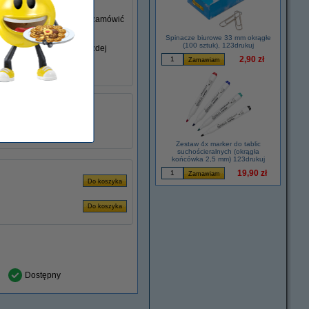
go nie posiadasz, możesz zamówić
Spinacze biurowe 33 mm okrągłe
(100 sztuk), 123drukuj
iem swojego laptopa w każdej
2,90 zł
łu:
ADR00280
2.37 A
45 W
Zestaw 4x marker do tablic
suchościeralnych (okrągła
końcówka 2,5 mm) 123drukuj
19,90 zł
Dostępny