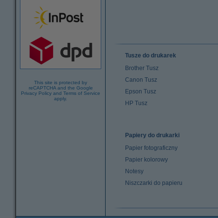
Tusze do drukarek
Brother Tusz
Canon Tusz
This site is protected by
reCAPTCHA and the Google
Epson Tusz
Privacy Policy
and
Terms of Service
apply.
HP Tusz
Papiery do drukarki
Papier fotograficzny
Papier kolorowy
Notesy
Niszczarki do papieru