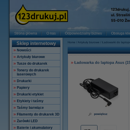
Strona główna
O nas
Odpowiedzialny biznes
Obsługa kli
Home
Artykuły biurowe
Ładowarki do lapto
Sklep internetowy
Nowości
Artykuły biurowe
Ładowarka do laptopa Asus (19 
Tusze do drukarek
Tonery do drukarek
laserowych
Drukarki
Papiery
Drukarki etykiet
Etykiety i taśmy
Taśmy barwiące
Filamenty do drukarek 3D
powiększ
Żarówki LED
Baterie i akumulatory