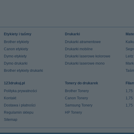
Etykiety i taśmy
Drukarki
Mate
Brother etykiety
Drukarki atramentowe
Kalku
Canon etykiety
Drukarki mobilne
Segr
Dymo etykiety
Drukarki laserowe kolorowe
Leit
Dymo drukarki
Drukarki laserowe mono
Mark
Brother etykiety drukarki
Taśm
123drukuj.pl
Tonery do drukarek
Fila
Polityka prywatności
Brother Tonery
1,75
Kontakt
Canon Tonery
1,75
Dostawa i płatności
Samsung Tonery
1,75
Regulamin sklepu
HP Tonery
Sitemap