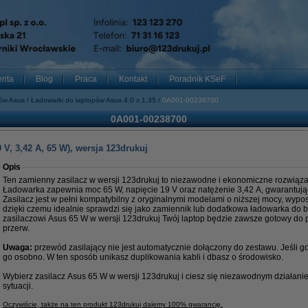
enta
Blog
Praca
Kontakt
Poradnik KSeF
pów Asus
Ładowarki do laptopów Asus 4.0 x 1.35
0A001-00238700
0A001-00238700
V, 3,42 A, 65 W), wersja 123drukuj
Opis
Ten zamienny zasilacz w wersji 123drukuj to niezawodne i ekonomiczne rozwiąza
Ładowarka zapewnia moc 65 W, napięcie 19 V oraz natężenie 3,42 A, gwarantując 
Zasilacz jest w pełni kompatybilny z oryginalnymi modelami o niższej mocy, wyp
dzięki czemu idealnie sprawdzi się jako zamiennik lub dodatkowa ładowarka do b
zasilaczowi Asus 65 W w wersji 123drukuj Twój laptop będzie zawsze gotowy do p
przerw.
Uwaga:
przewód zasilający nie jest automatycznie dołączony do zestawu. Jeśli 
go osobno. W ten sposób unikasz duplikowania kabli i dbasz o środowisko.
Wybierz zasilacz Asus 65 W w wersji 123drukuj i ciesz się niezawodnym działan
sytuacji.
Oczywiście, także na ten produkt 123drukuj dajemy 100% gwarancję.