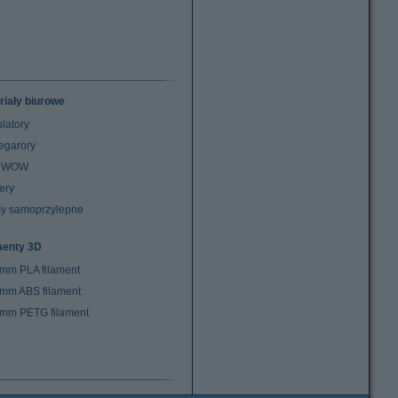
riały biurowe
latory
egarory
z WOW
ery
y samoprzylepne
menty 3D
 mm PLA filament
 mm ABS filament
 mm PETG filament