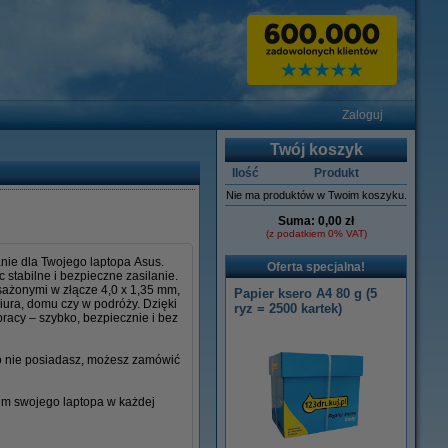
Zaloguj
Twój koszyk
Ilość
Produkt
Nie ma produktów w Twoim koszyku.
Suma:
0,00 zł
(z podatkiem 0% VAT)
nie dla Twojego laptopa Asus.
Oferta specjalna!
stabilne i bezpieczne zasilanie.
osażonymi w złącze 4,0 x 1,35 mm,
Papier ksero A4 80 g (5
iura, domu czy w podróży. Dzięki
ryz = 2500 kartek)
racy – szybko, bezpiecznie i bez
go nie posiadasz, możesz zamówić
iem swojego laptopa w każdej