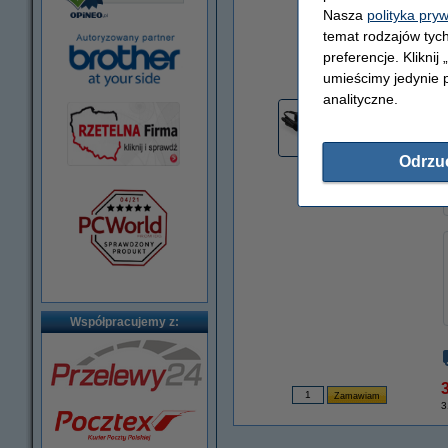
Nasza
polityka pry
temat rodzajów tych
preferencje. Kliknij
powiększ
umieścimy jedynie p
analityczne.
Odrzu
Współpracujemy z:
3
3