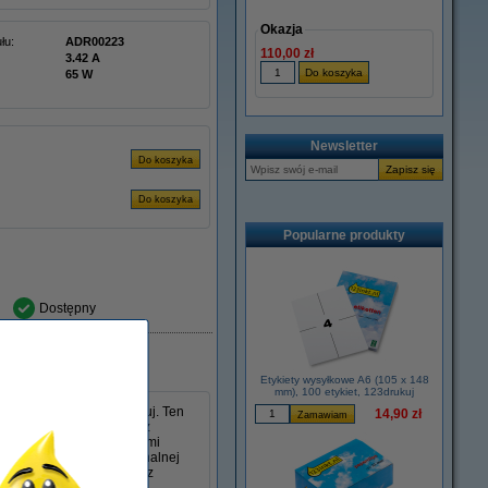
Okazja
łu:
ADR00223
110,00 zł
3.42 A
65 W
Newsletter
Popularne produkty
Dostępny
Etykiety wysyłkowe A6 (105 x 148
mm), 100 etykiet, 123drukuj
s 45 W w wersji 123drukuj. Ten
14,90 zł
 mm i jest kompatybilny z
poradzi sobie ze wszystkimi
lny jako zamiennik oryginalnej
, niezawodność i wygodę z