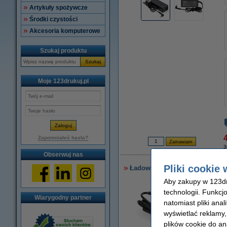
Artykuły spożywcze
Środki czystości
Akcesoria komputerowe
Szukaj produktu
Szukaj
Moje 123drukuj.pl
4
Zapomniałeś hasła?
3
Obserwuj nas
Pliki cookie 
Ładowarka do laptopa Asus (19 
Aby zakupy w 123dru
technologii. Funkcj
Wiarygodny partner
natomiast pliki ana
wyświetlać reklamy
plików cookie do an