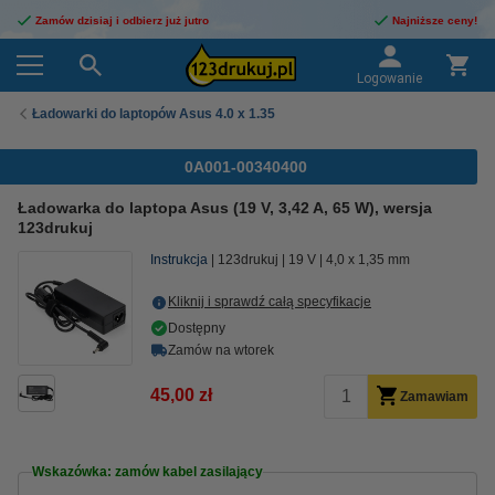
Zamów dzisiaj i odbierz już jutro
Najniższe ceny!
Logowanie
Ładowarki do laptopów Asus 4.0 x 1.35
0A001-00340400
Ładowarka do laptopa Asus (19 V, 3,42 A, 65 W), wersja
123drukuj
Instrukcja
123drukuj
19 V
4,0 x 1,35 mm
Kliknij i sprawdź całą specyfikacje
Dostępny
Zamów na wtorek
45,00 zł
Zamawiam
Wskazówka: zamów kabel zasilający