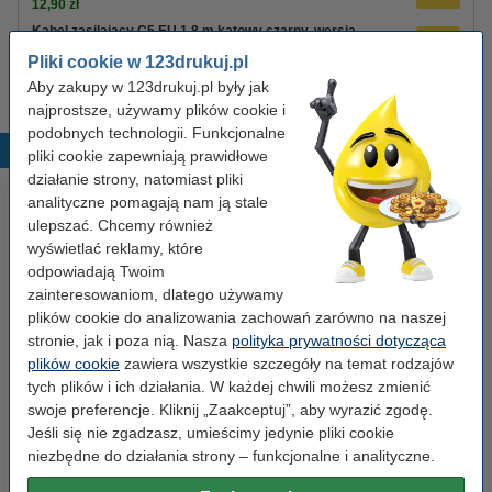
12,90 zł
Kabel zasilający C5 EU 1,8 m kątowy czarny, wersja
123drukuj
Pliki cookie w 123drukuj.pl
8,90 zł
Aby zakupy w 123drukuj.pl były jak
najprostsze, używamy plików cookie i
podobnych technologii. Funkcjonalne
Popularne produkty
pliki cookie zapewniają prawidłowe
działanie strony, natomiast pliki
analityczne pomagają nam ją stale
ulepszać. Chcemy również
wyświetlać reklamy, które
odpowiadają Twoim
zainteresowaniom, dlatego używamy
plików cookie do analizowania zachowań zarówno na naszej
stronie, jak i poza nią. Nasza
polityka prywatności dotycząca
Zestaw 4x marker do tablic
Segregator A4 plastikowy
plików cookie
zawiera wszystkie szczegóły na temat rodzajów
suchościeralnych (okrągła
niebieski 80 mm, 123drukuj
tych plików i ich działania. W każdej chwili możesz zmienić
końcówka 2,5 mm) 123drukuj
swoje preferencje. Kliknij „Zaakceptuj”, aby wyrazić zgodę.
Jeśli się nie zgadzasz, umieścimy jedynie pliki cookie
19,90 zł
9,90 zł
z VAT
z VAT
niezbędne do działania strony – funkcjonalne i analityczne.