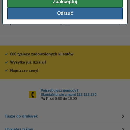
Zaakceptuj
Odrzuć
600 tysięcy zadowolonych klientów
Wysyłka już dzisiaj!
Najniższe ceny!
Potrzebujesz pomocy?
Skontaktuj się z nami 123 123 270
Pn-Pt od 8:00 do 16:00
Tusze do drukarek
Etykiety i taśmy