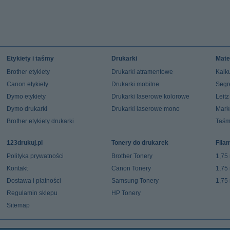
Etykiety i taśmy
Drukarki
Mate
Brother etykiety
Drukarki atramentowe
Kalku
Canon etykiety
Drukarki mobilne
Segr
Dymo etykiety
Drukarki laserowe kolorowe
Leit
Dymo drukarki
Drukarki laserowe mono
Mark
Brother etykiety drukarki
Taśm
123drukuj.pl
Tonery do drukarek
Fila
Polityka prywatności
Brother Tonery
1,75
Kontakt
Canon Tonery
1,75
Dostawa i płatności
Samsung Tonery
1,75
Regulamin sklepu
HP Tonery
Sitemap