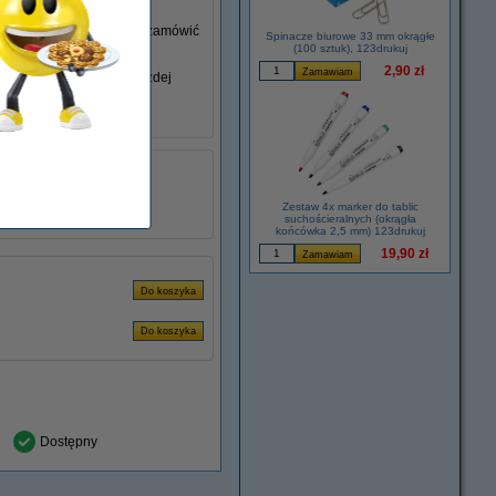
go nie posiadasz, możesz zamówić
Spinacze biurowe 33 mm okrągłe
(100 sztuk), 123drukuj
2,90 zł
iem swojego laptopa w każdej
łu:
ADR00280
2.37 A
45 W
Zestaw 4x marker do tablic
suchościeralnych (okrągła
końcówka 2,5 mm) 123drukuj
19,90 zł
Dostępny