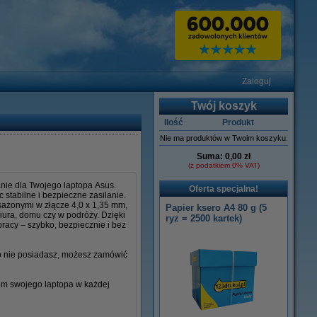
Zaloguj
Twój koszyk
Ilość
Produkt
Nie ma produktów w Twoim koszyku.
Suma:
0,00 zł
(z podatkiem 0% VAT)
nie dla Twojego laptopa Asus.
Oferta specjalna!
stabilne i bezpieczne zasilanie.
osażonymi w złącze 4,0 x 1,35 mm,
Papier ksero A4 80 g (5
iura, domu czy w podróży. Dzięki
ryz = 2500 kartek)
racy – szybko, bezpiecznie i bez
go nie posiadasz, możesz zamówić
iem swojego laptopa w każdej