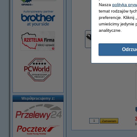
Nasza
polityka pry
temat rodzajów tych
preferencje. Kliknij
powiększ
umieścimy jedynie p
analityczne.
Odrzu
Współpracujemy z:
3
3