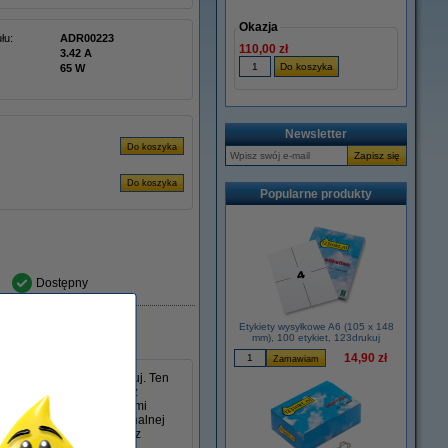
Okazja
łu:
ADR00223
110,00 zł
3.42 A
65 W
Newsletter
Popularne produkty
Dostępny
Etykiety wysyłkowe A6 (105 x 148
mm), 100 etykiet, 123drukuj
14,90 zł
s 45 W w wersji 123drukuj. Ten
 mm i jest kompatybilny z
poradzi sobie ze wszystkimi
lny jako zamiennik oryginalnej
, niezawodność i wygodę z