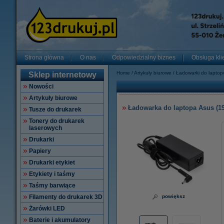
Strona główna
O nas
Odpowiedzialny biznes
Obsługa kli
Home
Artykuły biurowe
Ładowarki do lapto
Sklep internetowy
Nowości
Artykuły biurowe
Ładowarka do laptopa Asus (19 
Tusze do drukarek
Tonery do drukarek
laserowych
Drukarki
Papiery
Drukarki etykiet
Etykiety i taśmy
Taśmy barwiące
Filamenty do drukarek 3D
powiększ
Żarówki LED
Baterie i akumulatory