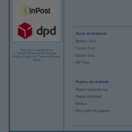
Tusze do drukarek
Brother Tusz
Canon Tusz
This site is protected by
reCAPTCHA and the Google
Epson Tusz
Privacy Policy
and
Terms of Service
apply.
HP Tusz
Papiery do drukarki
Papier fotograficzny
Papier kolorowy
Notesy
Niszczarki do papieru