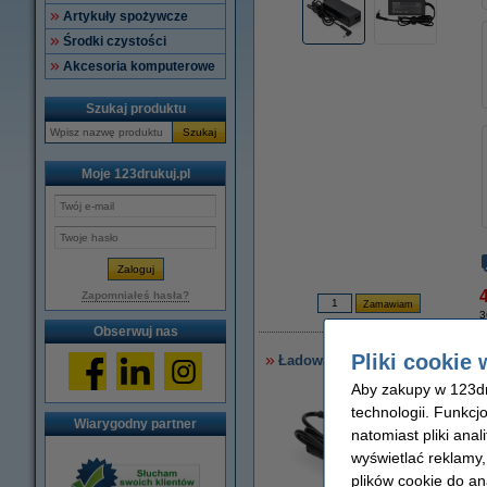
Artykuły spożywcze
Środki czystości
Akcesoria komputerowe
Szukaj produktu
Szukaj
Moje 123drukuj.pl
4
Zapomniałeś hasła?
3
Obserwuj nas
Pliki cookie 
Ładowarka do laptopa Asus (19 
Aby zakupy w 123dru
technologii. Funkcj
Wiarygodny partner
natomiast pliki ana
wyświetlać reklamy
plików cookie do an