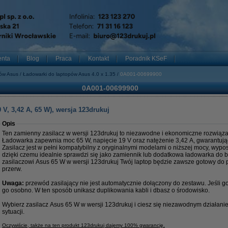
enta
Blog
Praca
Kontakt
Poradnik KSeF
pów Asus
Ładowarki do laptopów Asus 4.0 x 1.35
0A001-00699900
0A001-00699900
V, 3,42 A, 65 W), wersja 123drukuj
Opis
Ten zamienny zasilacz w wersji 123drukuj to niezawodne i ekonomiczne rozwiąza
Ładowarka zapewnia moc 65 W, napięcie 19 V oraz natężenie 3,42 A, gwarantując 
Zasilacz jest w pełni kompatybilny z oryginalnymi modelami o niższej mocy, wyp
dzięki czemu idealnie sprawdzi się jako zamiennik lub dodatkowa ładowarka do b
zasilaczowi Asus 65 W w wersji 123drukuj Twój laptop będzie zawsze gotowy do p
przerw.
Uwaga:
przewód zasilający nie jest automatycznie dołączony do zestawu. Jeśli 
go osobno. W ten sposób unikasz duplikowania kabli i dbasz o środowisko.
Wybierz zasilacz Asus 65 W w wersji 123drukuj i ciesz się niezawodnym działan
sytuacji.
Oczywiście, także na ten produkt 123drukuj dajemy 100% gwarancję.