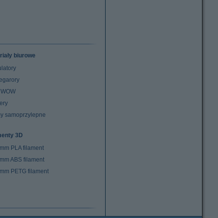
riały biurowe
latory
egarory
z WOW
ery
y samoprzylepne
menty 3D
 mm PLA filament
 mm ABS filament
 mm PETG filament