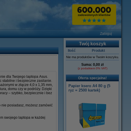
Zaloguj
Twój koszyk
Ilość
Produkt
Nie ma produktów w Twoim koszyku.
Suma:
0,00 zł
(z podatkiem 0% VAT)
nie dla Twojego laptopa Asus.
Oferta specjalna!
stabilne i bezpieczne zasilanie.
osażonymi w złącze 4,0 x 1,35 mm,
Papier ksero A4 80 g (5
iura, domu czy w podróży. Dzięki
ryz = 2500 kartek)
racy – szybko, bezpiecznie i bez
go nie posiadasz, możesz zamówić
iem swojego laptopa w każdej