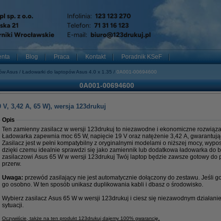
enta
Blog
Praca
Kontakt
Poradnik KSeF
pów Asus
Ładowarki do laptopów Asus 4.0 x 1.35
0A001-00694600
0A001-00694600
V, 3,42 A, 65 W), wersja 123drukuj
Opis
Ten zamienny zasilacz w wersji 123drukuj to niezawodne i ekonomiczne rozwiąza
Ładowarka zapewnia moc 65 W, napięcie 19 V oraz natężenie 3,42 A, gwarantując 
Zasilacz jest w pełni kompatybilny z oryginalnymi modelami o niższej mocy, wyp
dzięki czemu idealnie sprawdzi się jako zamiennik lub dodatkowa ładowarka do b
zasilaczowi Asus 65 W w wersji 123drukuj Twój laptop będzie zawsze gotowy do p
przerw.
Uwaga:
przewód zasilający nie jest automatycznie dołączony do zestawu. Jeśli 
go osobno. W ten sposób unikasz duplikowania kabli i dbasz o środowisko.
Wybierz zasilacz Asus 65 W w wersji 123drukuj i ciesz się niezawodnym działan
sytuacji.
Oczywiście, także na ten produkt 123drukuj dajemy 100% gwarancję.