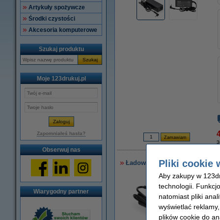
Artykuły spożywcze
Środki czystości
Akcesoria komputerowe
Szukaj produktu
Szukaj
Moje 123drukuj.pl
4
Zapomniałeś hasła?
3
Obserwuj nas
Pliki cookie 
Ładowarka do laptopa Asus (19 
Aby zakupy w 123dru
technologii. Funkcj
Wiarygodny partner
natomiast pliki ana
wyświetlać reklamy
plików cookie do an