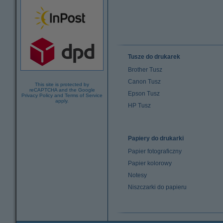
Tusze do drukarek
Brother Tusz
Canon Tusz
This site is protected by
reCAPTCHA and the Google
Epson Tusz
Privacy Policy
and
Terms of Service
apply.
HP Tusz
Papiery do drukarki
Papier fotograficzny
Papier kolorowy
Notesy
Niszczarki do papieru