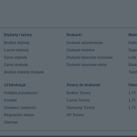
Etykiety i taśmy
Drukarki
Mate
Brother etykiety
Drukarki atramentowe
Kalku
Canon etykiety
Drukarki mobilne
Segr
Dymo etykiety
Drukarki laserowe kolorowe
Leit
Dymo drukarki
Drukarki laserowe mono
Mark
Brother etykiety drukarki
Taśm
123drukuj.pl
Tonery do drukarek
Fila
Polityka prywatności
Brother Tonery
1,75
Kontakt
Canon Tonery
1,75
Dostawa i płatności
Samsung Tonery
1,75
Regulamin sklepu
HP Tonery
Sitemap