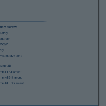
riały biurowe
latory
egarory
z WOW
ery
y samoprzylepne
menty 3D
 mm PLA filament
 mm ABS filament
 mm PETG filament