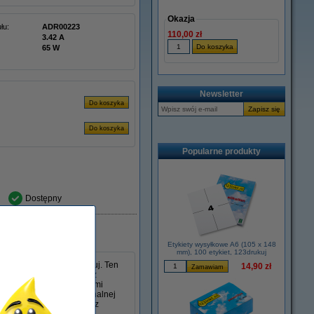
Okazja
łu:
ADR00223
110,00 zł
3.42 A
65 W
Newsletter
Popularne produkty
Dostępny
Etykiety wysyłkowe A6 (105 x 148
mm), 100 etykiet, 123drukuj
s 45 W w wersji 123drukuj. Ten
14,90 zł
 mm i jest kompatybilny z
poradzi sobie ze wszystkimi
lny jako zamiennik oryginalnej
, niezawodność i wygodę z