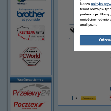
Nasza
polityka pry
temat rodzajów tych
preferencje. Kliknij
powiększ
umieścimy jedynie p
analityczne.
Odrzu
Współpracujemy z:
3
3