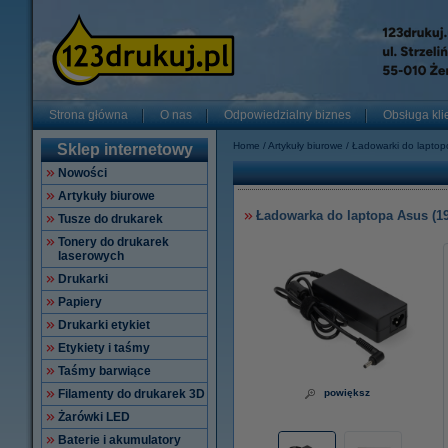
Strona główna
O nas
Odpowiedzialny biznes
Obsługa kli
Home
Artykuły biurowe
Ładowarki do lapto
Sklep internetowy
Nowości
Artykuły biurowe
Ładowarka do laptopa Asus (19 
Tusze do drukarek
Tonery do drukarek
laserowych
Drukarki
Papiery
Drukarki etykiet
Etykiety i taśmy
Taśmy barwiące
Filamenty do drukarek 3D
powiększ
Żarówki LED
Baterie i akumulatory