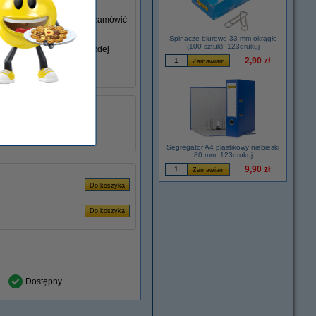
go nie posiadasz, możesz zamówić
Spinacze biurowe 33 mm okrągłe
(100 sztuk), 123drukuj
iem swojego laptopa w każdej
2,90 zł
łu:
ADR00280
2.37 A
45 W
Segregator A4 plastikowy niebieski
80 mm, 123drukuj
9,90 zł
Dostępny