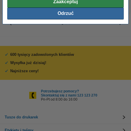
Zaakceptuj
Odrzuć
600 tysięcy zadowolonych klientów
Wysyłka już dzisiaj!
Najniższe ceny!
Potrzebujesz pomocy?
Skontaktuj się z nami 123 123 270
Pn-Pt od 8:00 do 16:00
Tusze do drukarek
Etykiety i taśmy