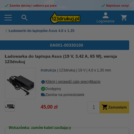
Zamów dzisiaj i odbierz już jutro
Najniższe ceny!
Logowanie
Ładowarki do laptopów Asus 4.0 x 1.35
0A001-00330100
Ładowarka do laptopa Asus (19 V, 3,42 A, 65 W), wersja
123drukuj
Instrukcja
123drukuj
19 V
4,0 x 1,35 mm
Kliknij i sprawdź całą specyfikacje
Dostępny
Zamów na poniedziałek
45,00 zł
Zamawiam
Wskazówka: zamów kabel zasilający