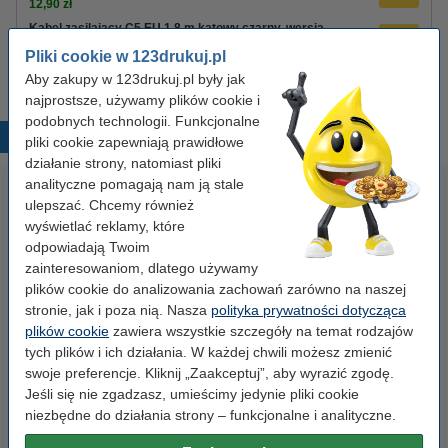
12,90 zł
Kabel zasilający C5 EU 1,8 m kątowy czarny, wersja
123drukuj
Pliki cookie w 123drukuj.pl
8,90 zł
Aby zakupy w 123drukuj.pl były jak
najprostsze, używamy plików cookie i
podobnych technologii. Funkcjonalne
Popularne produkty
pliki cookie zapewniają prawidłowe
działanie strony, natomiast pliki
analityczne pomagają nam ją stale
ulepszać. Chcemy również
wyświetlać reklamy, które
odpowiadają Twoim
zainteresowaniom, dlatego używamy
plików cookie do analizowania zachowań zarówno na naszej
stronie, jak i poza nią. Nasza
polityka prywatności dotycząca
Spinacze biurowe 33 mm
Zestaw 4x marker do tablic
plików cookie
zawiera wszystkie szczegóły na temat rodzajów
okrągłe (100 sztuk), 123drukuj
suchościeralnych (okrągła
tych plików i ich działania. W każdej chwili możesz zmienić
końcówka 2,5 mm) 123drukuj
swoje preferencje. Kliknij „Zaakceptuj”, aby wyrazić zgodę.
Jeśli się nie zgadzasz, umieścimy jedynie pliki cookie
2,90 zł
19,90 zł
z VAT
z VAT
niezbędne do działania strony – funkcjonalne i analityczne.