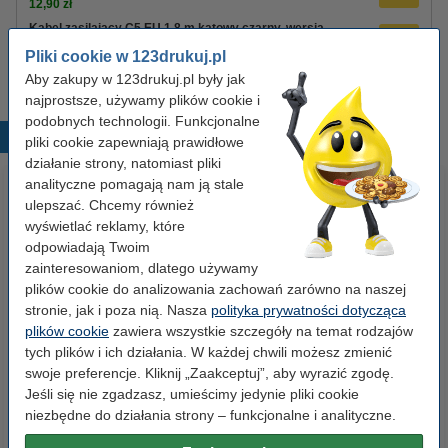
12,90 zł
Kabel zasilający C5 EU 1,8 m kątowy czarny, wersja
123drukuj
Pliki cookie w 123drukuj.pl
8,90 zł
Aby zakupy w 123drukuj.pl były jak
najprostsze, używamy plików cookie i
podobnych technologii. Funkcjonalne
Popularne produkty
pliki cookie zapewniają prawidłowe
działanie strony, natomiast pliki
analityczne pomagają nam ją stale
ulepszać. Chcemy również
wyświetlać reklamy, które
odpowiadają Twoim
zainteresowaniom, dlatego używamy
plików cookie do analizowania zachowań zarówno na naszej
stronie, jak i poza nią. Nasza
polityka prywatności dotycząca
Etykiety wysyłkowe A6 (105 x
Zestaw 4x marker do tablic
plików cookie
zawiera wszystkie szczegóły na temat rodzajów
148 mm), 100 etykiet, 123drukuj
suchościeralnych (okrągła
tych plików i ich działania. W każdej chwili możesz zmienić
końcówka 2,5 mm) 123drukuj
swoje preferencje. Kliknij „Zaakceptuj”, aby wyrazić zgodę.
Jeśli się nie zgadzasz, umieścimy jedynie pliki cookie
14,90 zł
19,90 zł
z VAT
z VAT
niezbędne do działania strony – funkcjonalne i analityczne.