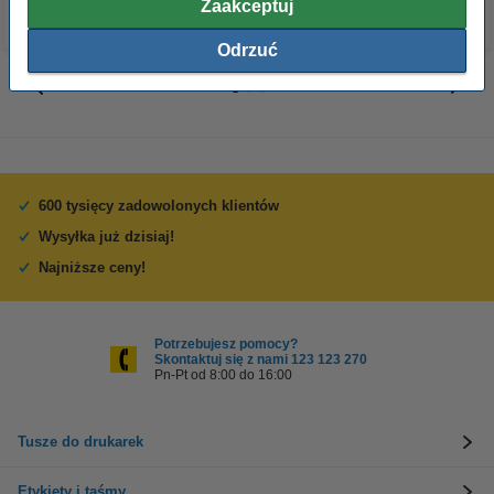
Zaakceptuj
Odrzuć
600 tysięcy zadowolonych klientów
Wysyłka już dzisiaj!
Najniższe ceny!
Potrzebujesz pomocy?
Skontaktuj się z nami 123 123 270
Pn-Pt od 8:00 do 16:00
Tusze do drukarek
Etykiety i taśmy