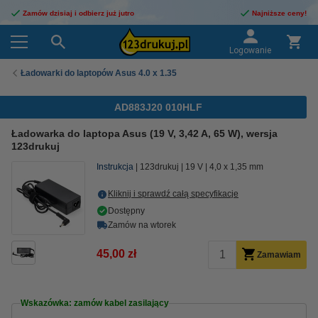
Zamów dzisiaj i odbierz już jutro
Najniższe ceny!
Logowanie
Ładowarki do laptopów Asus 4.0 x 1.35
AD883J20 010HLF
Ładowarka do laptopa Asus (19 V, 3,42 A, 65 W), wersja
123drukuj
Instrukcja
123drukuj
19 V
4,0 x 1,35 mm
Kliknij i sprawdź całą specyfikacje
Dostępny
Zamów na wtorek
45,00 zł
Zamawiam
Wskazówka: zamów kabel zasilający