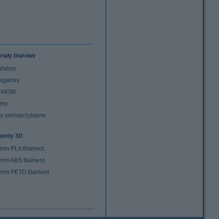
riały biurowe
latory
egarory
z WOW
ery
y samoprzylepne
menty 3D
 mm PLA filament
 mm ABS filament
 mm PETG filament