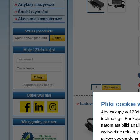
Artykuły spożywcze
Środki czystości
Akcesoria komputerowe
Szukaj produktu
Szukaj
Moje 123drukuj.pl
4
Zapomniałeś hasła?
3
Obserwuj nas
Pliki cookie 
Ładowarka do laptopa Asus (19 
Aby zakupy w 123dru
technologii. Funkcj
Wiarygodny partner
natomiast pliki ana
wyświetlać reklamy
plików cookie do an