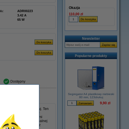
Okazja
łu:
ADR00223
110,00 zł
3.42 A
65 W
Newsletter
Popularne produkty
Dostępny
Segregator A4 plastikowy niebieski
80 mm, 123drukuj
9,90 zł
s 45 W w wersji 123drukuj. Ten
 mm i jest kompatybilny z
poradzi sobie ze wszystkimi
lny jako zamiennik oryginalnej
, niezawodność i wygodę z