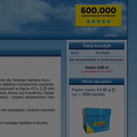
Zaloguj
Twój koszyk
Ilość
Produkt
Nie ma produktów w Twoim koszyku.
Suma:
0,00 zł
(z podatkiem 0% VAT)
nie dla Twojego laptopa Asus.
Oferta specjalna!
stabilne i bezpieczne zasilanie.
osażonymi w złącze 4,0 x 1,35 mm,
Papier ksero A4 80 g (5
iura, domu czy w podróży. Dzięki
ryz = 2500 kartek)
racy – szybko, bezpiecznie i bez
go nie posiadasz, możesz zamówić
iem swojego laptopa w każdej