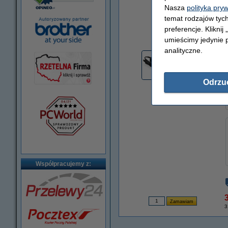
Nasza
polityka pry
temat rodzajów tych
preferencje. Kliknij
powiększ
umieścimy jedynie p
analityczne.
Odrzu
Współpracujemy z:
3
3