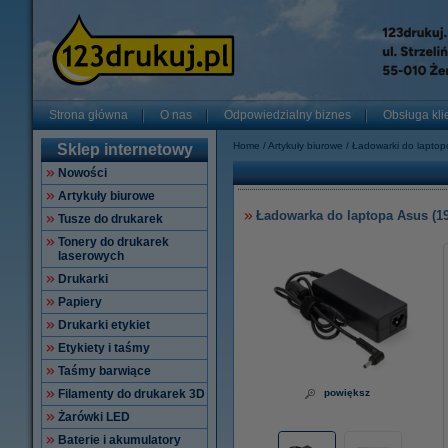
Strona główna
O nas
Odpowiedzialny biznes
Obsługa kli
Home
Artykuły biurowe
Ładowarki do lapto
Sklep internetowy
Nowości
Artykuły biurowe
Ładowarka do laptopa Asus (19 
Tusze do drukarek
Tonery do drukarek
laserowych
Drukarki
Papiery
Drukarki etykiet
Etykiety i taśmy
Taśmy barwiące
Filamenty do drukarek 3D
powiększ
Żarówki LED
Baterie i akumulatory