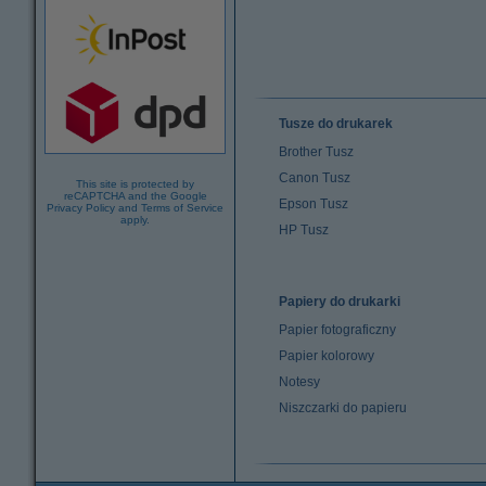
Tusze do drukarek
Brother Tusz
Canon Tusz
This site is protected by
reCAPTCHA and the Google
Epson Tusz
Privacy Policy
and
Terms of Service
apply.
HP Tusz
Papiery do drukarki
Papier fotograficzny
Papier kolorowy
Notesy
Niszczarki do papieru