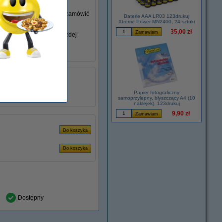
go nie posiadasz, możesz zamówić
Baterie AAA LR03 123drukuj
Xtreme Power MN2400, 24 sztuki
35,00 zł
iem swojego laptopa w każdej
łu:
ADR00280
2.37 A
45 W
Papier fotograficzny
samoprzylepny, błyszczący A4 (10
naklejek), 123drukuj
9,90 zł
Dostępny