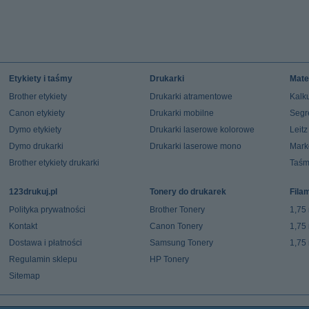
Etykiety i taśmy
Drukarki
Mate
Brother etykiety
Drukarki atramentowe
Kalku
Canon etykiety
Drukarki mobilne
Segr
Dymo etykiety
Drukarki laserowe kolorowe
Leit
Dymo drukarki
Drukarki laserowe mono
Mark
Brother etykiety drukarki
Taśm
123drukuj.pl
Tonery do drukarek
Fila
Polityka prywatności
Brother Tonery
1,75
Kontakt
Canon Tonery
1,75
Dostawa i płatności
Samsung Tonery
1,75
Regulamin sklepu
HP Tonery
Sitemap