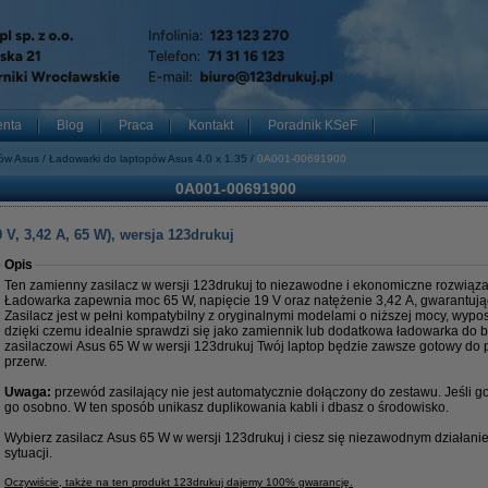
enta
Blog
Praca
Kontakt
Poradnik KSeF
pów Asus
Ładowarki do laptopów Asus 4.0 x 1.35
0A001-00691900
0A001-00691900
V, 3,42 A, 65 W), wersja 123drukuj
Opis
Ten zamienny zasilacz w wersji 123drukuj to niezawodne i ekonomiczne rozwiąza
Ładowarka zapewnia moc 65 W, napięcie 19 V oraz natężenie 3,42 A, gwarantując 
Zasilacz jest w pełni kompatybilny z oryginalnymi modelami o niższej mocy, wyp
dzięki czemu idealnie sprawdzi się jako zamiennik lub dodatkowa ładowarka do b
zasilaczowi Asus 65 W w wersji 123drukuj Twój laptop będzie zawsze gotowy do p
przerw.
Uwaga:
przewód zasilający nie jest automatycznie dołączony do zestawu. Jeśli 
go osobno. W ten sposób unikasz duplikowania kabli i dbasz o środowisko.
Wybierz zasilacz Asus 65 W w wersji 123drukuj i ciesz się niezawodnym działan
sytuacji.
Oczywiście, także na ten produkt 123drukuj dajemy 100% gwarancję.