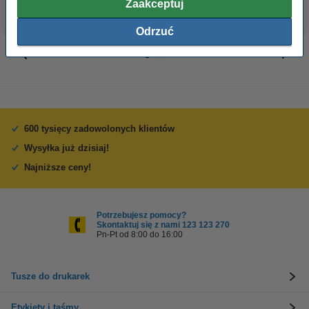
Zaakceptuj
Odrzuć
600 tysięcy zadowolonych klientów
Wysyłka już dzisiaj!
Najniższe ceny!
Potrzebujesz pomocy?
Skontaktuj się z nami 123 123 270
Pn-Pt od 8:00 do 16:00
Tusze do drukarek
Etykiety i taśmy