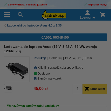
Zamów dzisiaj i odbierz już jutro
Najniższe ceny!
Logowanie
Ładowarki do laptopów Asus 4.0 x 1.35
0A001-00348400
Ładowarka do laptopa Asus (19 V, 3,42 A, 65 W), wersja
123drukuj
Instrukcja
123drukuj
19 V
4,0 x 1,35 mm
Kliknij i sprawdź całą specyfikacje
Dostępny
Zamów na wtorek
45,00 zł
Zamawiam
Wskazówka: zamów kabel zasilający