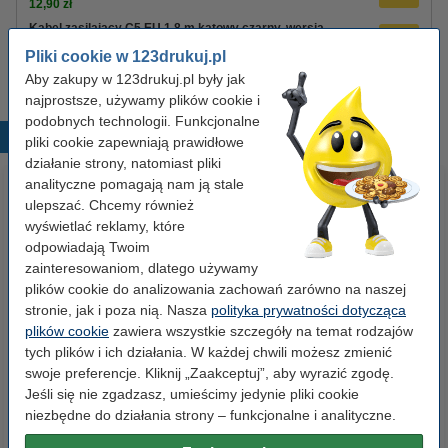
12,90 zł
Kabel zasilający C5 EU 1,8 m kątowy czarny, wersja
123drukuj
Pliki cookie w 123drukuj.pl
8,90 zł
Aby zakupy w 123drukuj.pl były jak
najprostsze, używamy plików cookie i
podobnych technologii. Funkcjonalne
Popularne produkty
pliki cookie zapewniają prawidłowe
działanie strony, natomiast pliki
analityczne pomagają nam ją stale
ulepszać. Chcemy również
wyświetlać reklamy, które
odpowiadają Twoim
zainteresowaniom, dlatego używamy
plików cookie do analizowania zachowań zarówno na naszej
stronie, jak i poza nią. Nasza
polityka prywatności dotycząca
Etykiety wysyłkowe A6 (105 x
Spinacze biurowe 33 mm
plików cookie
zawiera wszystkie szczegóły na temat rodzajów
148 mm), 100 etykiet, 123drukuj
okrągłe (100 sztuk), 123drukuj
tych plików i ich działania. W każdej chwili możesz zmienić
swoje preferencje. Kliknij „Zaakceptuj”, aby wyrazić zgodę.
Jeśli się nie zgadzasz, umieścimy jedynie pliki cookie
14,90 zł
2,90 zł
z VAT
z VAT
niezbędne do działania strony – funkcjonalne i analityczne.