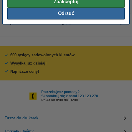
Zaakceptuj
Odrzuć
600 tysięcy zadowolonych klientów
Wysyłka już dzisiaj!
Najniższe ceny!
Potrzebujesz pomocy?
Skontaktuj się z nami 123 123 270
Pn-Pt od 8:00 do 16:00
Tusze do drukarek
Etykiety i taśmy