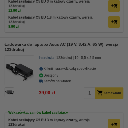
Kabel zasilający C5 EU 3 m kątowy czarny, wersja
123drukuj
12,90 zł
Kabel zasilający C5 EU 1,8 m kątowy czarny, wersja
123drukuj
8,90 zł
Ładowarka do laptopa Asus AC (19 V, 3,42 A, 65 W), wersja
123drukuj
Instrukcja
123drukuj
19
5,5 x 2,5 mm
Kliknij i sprawdź całą specyfikacje
Dostępny
Zamów na wtorek
39,00 zł
Zamawiam
Wskazówka: zamów kabel zasilający
Kabel zasilający C5 EU 3 m kątowy czarny, wersja
123drukuj