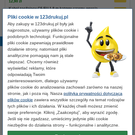
12,90 zł
Kabel zasilający C5 EU 1,8 m kątowy czarny, wersja
123drukuj
Pliki cookie w 123drukuj.pl
8,90 zł
Aby zakupy w 123drukuj.pl były jak
najprostsze, używamy plików cookie i
podobnych technologii. Funkcjonalne
Popularne produkty
pliki cookie zapewniają prawidłowe
działanie strony, natomiast pliki
analityczne pomagają nam ją stale
ulepszać. Chcemy również
wyświetlać reklamy, które
odpowiadają Twoim
zainteresowaniom, dlatego używamy
plików cookie do analizowania zachowań zarówno na naszej
stronie, jak i poza nią. Nasza
polityka prywatności dotycząca
Spinacze biurowe 33 mm
Baterie AAA LR03 123drukuj
plików cookie
zawiera wszystkie szczegóły na temat rodzajów
okrągłe (100 sztuk), 123drukuj
Xtreme Power MN2400, 24
tych plików i ich działania. W każdej chwili możesz zmienić
sztuki
swoje preferencje. Kliknij „Zaakceptuj”, aby wyrazić zgodę.
Jeśli się nie zgadzasz, umieścimy jedynie pliki cookie
2,90 zł
35,00 zł
z VAT
z VAT
niezbędne do działania strony – funkcjonalne i analityczne.