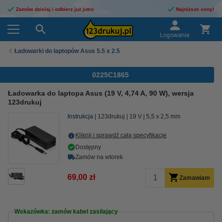
Zamów dzisiaj i odbierz już jutro
Najniższe ceny!
Logowanie
Ładowarki do laptopów Asus 5.5 x 2.5
0225C1865
Ładowarka do laptopa Asus (19 V, 4,74 A, 90 W), wersja
123drukuj
Instrukcja
123drukuj
19 V
5,5 x 2,5 mm
Kliknij i sprawdź całą specyfikacje
Dostępny
Zamów na wtorek
69,00 zł
Zamawiam
Wskazówka: zamów kabel zasilający