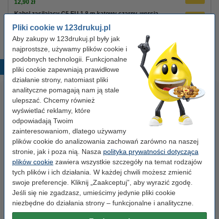
12,90 zł
Kabel zasilający C5 EU 1,8 m kątowy czarny, wersja
123drukuj
Pliki cookie w 123drukuj.pl
8,90 zł
Aby zakupy w 123drukuj.pl były jak
najprostsze, używamy plików cookie i
podobnych technologii. Funkcjonalne
Popularne produkty
pliki cookie zapewniają prawidłowe
działanie strony, natomiast pliki
analityczne pomagają nam ją stale
ulepszać. Chcemy również
wyświetlać reklamy, które
odpowiadają Twoim
zainteresowaniom, dlatego używamy
plików cookie do analizowania zachowań zarówno na naszej
stronie, jak i poza nią. Nasza
polityka prywatności dotycząca
Etykiety wysyłkowe A6 (105 x
Spinacze biurowe 33 mm
plików cookie
zawiera wszystkie szczegóły na temat rodzajów
148 mm), 100 etykiet, 123drukuj
okrągłe (100 sztuk), 123drukuj
tych plików i ich działania. W każdej chwili możesz zmienić
swoje preferencje. Kliknij „Zaakceptuj”, aby wyrazić zgodę.
Jeśli się nie zgadzasz, umieścimy jedynie pliki cookie
14,90 zł
2,90 zł
z VAT
z VAT
niezbędne do działania strony – funkcjonalne i analityczne.