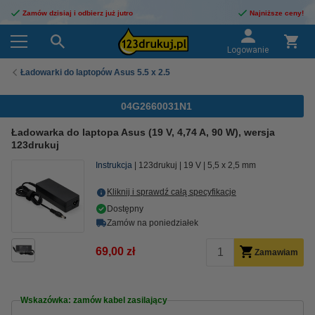
Zamów dzisiaj i odbierz już jutro
Najniższe ceny!
Logowanie
Ładowarki do laptopów Asus 5.5 x 2.5
04G2660031N1
Ładowarka do laptopa Asus (19 V, 4,74 A, 90 W), wersja
123drukuj
Instrukcja
123drukuj
19 V
5,5 x 2,5 mm
Kliknij i sprawdź całą specyfikacje
Dostępny
Zamów na poniedziałek
69,00 zł
Zamawiam
Wskazówka: zamów kabel zasilający