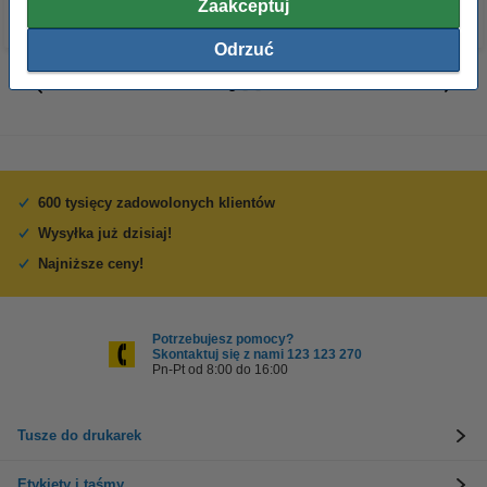
Zaakceptuj
Odrzuć
600 tysięcy zadowolonych klientów
Wysyłka już dzisiaj!
Najniższe ceny!
Potrzebujesz pomocy?
Skontaktuj się z nami 123 123 270
Pn-Pt od 8:00 do 16:00
Tusze do drukarek
Etykiety i taśmy