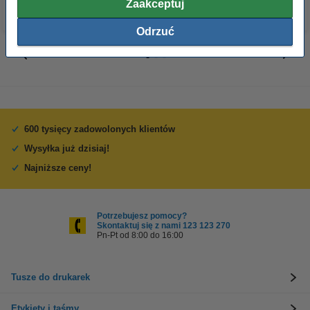
Zaakceptuj
Odrzuć
600 tysięcy zadowolonych klientów
Wysyłka już dzisiaj!
Najniższe ceny!
Potrzebujesz pomocy?
Skontaktuj się z nami 123 123 270
Pn-Pt od 8:00 do 16:00
Tusze do drukarek
Etykiety i taśmy