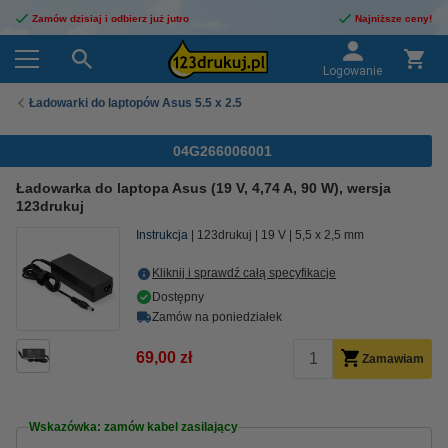
Zamów dzisiaj i odbierz już jutro
Najniższe ceny!
Logowanie
Ładowarki do laptopów Asus 5.5 x 2.5
04G266006001
Ładowarka do laptopa Asus (19 V, 4,74 A, 90 W), wersja
123drukuj
Instrukcja
123drukuj
19 V
5,5 x 2,5 mm
Kliknij i sprawdź całą specyfikacje
Dostępny
Zamów na poniedziałek
69,00 zł
Zamawiam
Wskazówka: zamów kabel zasilający