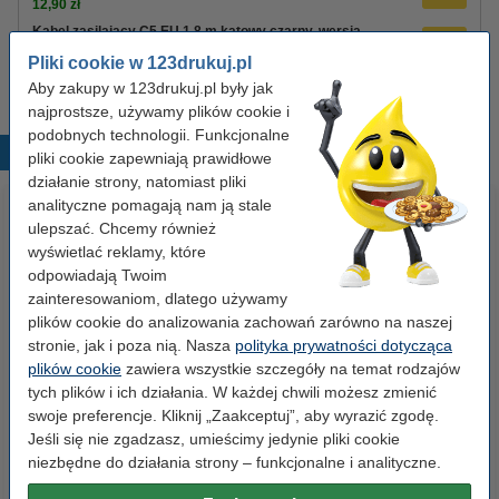
12,90 zł
Kabel zasilający C5 EU 1,8 m kątowy czarny, wersja
123drukuj
Pliki cookie w 123drukuj.pl
8,90 zł
Aby zakupy w 123drukuj.pl były jak
najprostsze, używamy plików cookie i
podobnych technologii. Funkcjonalne
Popularne produkty
pliki cookie zapewniają prawidłowe
działanie strony, natomiast pliki
analityczne pomagają nam ją stale
ulepszać. Chcemy również
wyświetlać reklamy, które
odpowiadają Twoim
zainteresowaniom, dlatego używamy
plików cookie do analizowania zachowań zarówno na naszej
stronie, jak i poza nią. Nasza
polityka prywatności dotycząca
Etykiety wysyłkowe A6 (105 x
Segregator A4 plastikowy
plików cookie
zawiera wszystkie szczegóły na temat rodzajów
148 mm), 100 etykiet, 123drukuj
niebieski 80 mm, 123drukuj
tych plików i ich działania. W każdej chwili możesz zmienić
swoje preferencje. Kliknij „Zaakceptuj”, aby wyrazić zgodę.
Jeśli się nie zgadzasz, umieścimy jedynie pliki cookie
14,90 zł
9,90 zł
z VAT
z VAT
niezbędne do działania strony – funkcjonalne i analityczne.