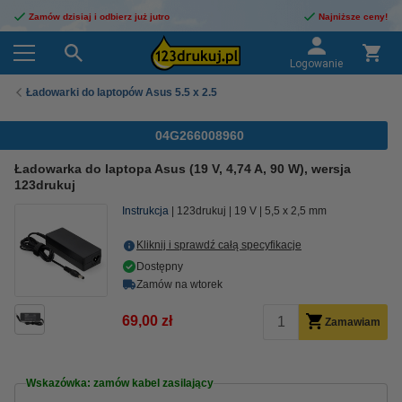
Zamów dzisiaj i odbierz już jutro
Najniższe ceny!
Logowanie
Ładowarki do laptopów Asus 5.5 x 2.5
04G266008960
Ładowarka do laptopa Asus (19 V, 4,74 A, 90 W), wersja
123drukuj
Instrukcja
123drukuj
19 V
5,5 x 2,5 mm
Kliknij i sprawdź całą specyfikacje
Dostępny
Zamów na wtorek
69,00 zł
Zamawiam
Wskazówka: zamów kabel zasilający