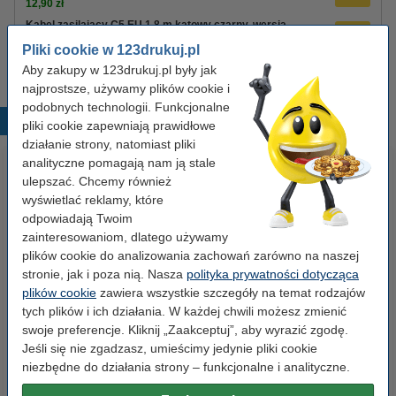
12,90 zł
Kabel zasilający C5 EU 1,8 m kątowy czarny, wersja
123drukuj
Pliki cookie w 123drukuj.pl
8,90 zł
Aby zakupy w 123drukuj.pl były jak
najprostsze, używamy plików cookie i
podobnych technologii. Funkcjonalne
Popularne produkty
pliki cookie zapewniają prawidłowe
działanie strony, natomiast pliki
analityczne pomagają nam ją stale
ulepszać. Chcemy również
wyświetlać reklamy, które
odpowiadają Twoim
zainteresowaniom, dlatego używamy
plików cookie do analizowania zachowań zarówno na naszej
stronie, jak i poza nią. Nasza
polityka prywatności dotycząca
Segregator A4 plastikowy
Baterie AAA LR03 123drukuj
plików cookie
zawiera wszystkie szczegóły na temat rodzajów
niebieski 80 mm, 123drukuj
Xtreme Power MN2400, 24
tych plików i ich działania. W każdej chwili możesz zmienić
sztuki
swoje preferencje. Kliknij „Zaakceptuj”, aby wyrazić zgodę.
Jeśli się nie zgadzasz, umieścimy jedynie pliki cookie
9,90 zł
35,00 zł
z VAT
z VAT
niezbędne do działania strony – funkcjonalne i analityczne.