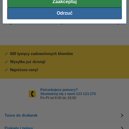
Zaakceptuj
Odrzuć
600 tysięcy zadowolonych klientów
Wysyłka już dzisiaj!
Najniższe ceny!
Potrzebujesz pomocy?
Skontaktuj się z nami 123 123 270
Pn-Pt od 8:00 do 16:00
Tusze do drukarek
Etykiety i taśmy