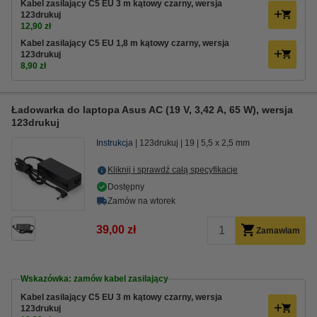
Kabel zasilający C5 EU 3 m kątowy czarny, wersja
123drukuj
12,90 zł
Kabel zasilający C5 EU 1,8 m kątowy czarny, wersja
123drukuj
8,90 zł
Ładowarka do laptopa Asus AC (19 V, 3,42 A, 65 W), wersja
123drukuj
Instrukcja
123drukuj
19
5,5 x 2,5 mm
Kliknij i sprawdź całą specyfikacje
Dostępny
Zamów na wtorek
39,00 zł
Zamawiam
Wskazówka: zamów kabel zasilający
Kabel zasilający C5 EU 3 m kątowy czarny, wersja
123drukuj