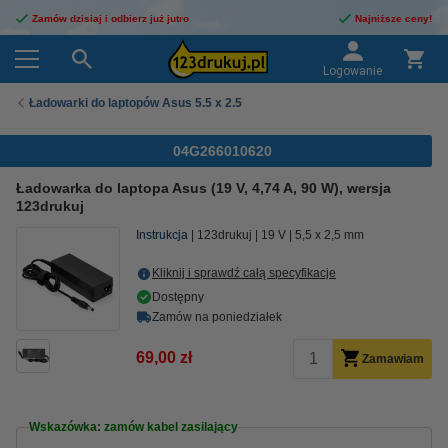
Zamów dzisiaj i odbierz już jutro
Najniższe ceny!
Logowanie
Ładowarki do laptopów Asus 5.5 x 2.5
04G266010620
Ładowarka do laptopa Asus (19 V, 4,74 A, 90 W), wersja
123drukuj
Instrukcja
123drukuj
19 V
5,5 x 2,5 mm
Kliknij i sprawdź całą specyfikacje
Dostępny
Zamów na poniedziałek
69,00 zł
Zamawiam
Wskazówka: zamów kabel zasilający