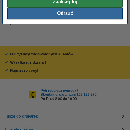
Zaakceptuj
Odrzuć
600 tysięcy zadowolonych klientów
Wysyłka już dzisiaj!
Najniższe ceny!
Potrzebujesz pomocy?
Skontaktuj się z nami 123 123 270
Pn-Pt od 8:00 do 16:00
Tusze do drukarek
Etykiety i taśmy