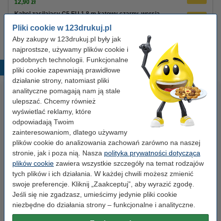
12,90 zł
Kabel zasilający C5 EU 1,8 m kątowy czarny, wersja
123drukuj
Pliki cookie w 123drukuj.pl
8,90 zł
Aby zakupy w 123drukuj.pl były jak
najprostsze, używamy plików cookie i
podobnych technologii. Funkcjonalne
Popularne produkty
pliki cookie zapewniają prawidłowe
działanie strony, natomiast pliki
analityczne pomagają nam ją stale
ulepszać. Chcemy również
wyświetlać reklamy, które
odpowiadają Twoim
zainteresowaniom, dlatego używamy
plików cookie do analizowania zachowań zarówno na naszej
stronie, jak i poza nią. Nasza
polityka prywatności dotycząca
Etykiety wysyłkowe A6 (105 x
Segregator A4 plastikowy
plików cookie
zawiera wszystkie szczegóły na temat rodzajów
148 mm), 100 etykiet, 123drukuj
niebieski 80 mm, 123drukuj
tych plików i ich działania. W każdej chwili możesz zmienić
swoje preferencje. Kliknij „Zaakceptuj”, aby wyrazić zgodę.
Jeśli się nie zgadzasz, umieścimy jedynie pliki cookie
14,90 zł
9,90 zł
z VAT
z VAT
niezbędne do działania strony – funkcjonalne i analityczne.