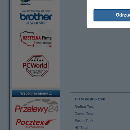
Odrzu
Współpracujemy z:
Tusze do drukarek
Brother Tusz
Canon Tusz
Epson Tusz
HP Tusz