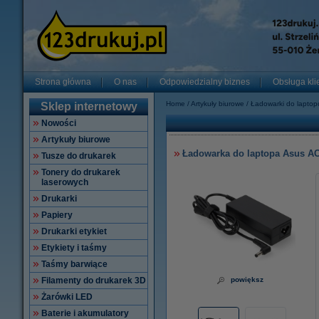
Strona główna
O nas
Odpowiedzialny biznes
Obsługa kli
Home
Artykuły biurowe
Ładowarki do lapto
Sklep internetowy
Nowości
Artykuły biurowe
Ładowarka do laptopa Asus AC 
Tusze do drukarek
Tonery do drukarek
laserowych
Drukarki
Papiery
Drukarki etykiet
Etykiety i taśmy
Taśmy barwiące
Filamenty do drukarek 3D
powiększ
Żarówki LED
Baterie i akumulatory