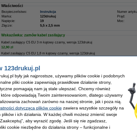
Właściwości
Bezpieczeństwo:
Instrukcja
Numer artyku
Marka:
123drukuj
Prąd:
Napięcie:
19
Moc:
Złącze:
5,5 x 2,5 mm
Wskazówka: zamów kabel zasilający
Kabel zasilający C5 EU 3 m kątowy czarny, wersja 123drukuj
12,90 zł
Kabel zasilający C5 EU 1,8 m kątowy czarny, wersja 123drukuj
8,90 zł
w 123drukuj.pl
Zamów na poniedziałek
kuj.pl były jak najprostsze, używamy plików cookie i podobnych
onalne pliki cookie zapewniają prawidłowe działanie strony,
9,00 zł
lityczne pomagają nam ją stale ulepszać. Chcemy również
1,71 zł bez VAT
, które odpowiadają Twoim zainteresowaniom, dlatego używamy
alizowania zachowań zarówno na naszej stronie, jak i poza nią.
watności dotycząca plików cookie
zawiera wszystkie szczegóły na
 plików i ich działania. W każdej chwili możesz zmienić swoje
 „Zaakceptuj”, aby wyrazić zgodę. Jeśli się nie zgadzasz,
liki cookie niezbędne do działania strony – funkcjonalne i