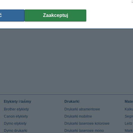
ć
Zaakceptuj
Etykiety i taśmy
Drukarki
Mate
Brother etykiety
Drukarki atramentowe
Kalku
Canon etykiety
Drukarki mobilne
Segr
Dymo etykiety
Drukarki laserowe kolorowe
Leit
Dymo drukarki
Drukarki laserowe mono
Mark