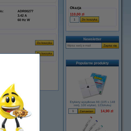
Okazja
łu:
ADR00277
110,00 zł
3.42 A
60 Hz W
Newsletter
Popularne produkty
Dostępny
Etykiety wysyłkowe A6 (105 x 148
mm), 100 etykiet, 123drukuj
14,90 zł