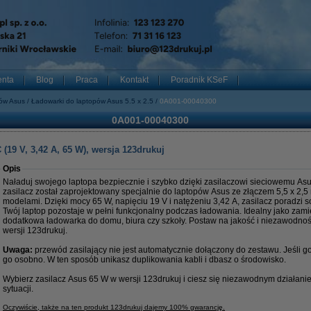
enta
Blog
Praca
Kontakt
Poradnik KSeF
pów Asus
Ładowarki do laptopów Asus 5.5 x 2.5
0A001-00040300
0A001-00040300
(19 V, 3,42 A, 65 W), wersja 123drukuj
Opis
Naładuj swojego laptopa bezpiecznie i szybko dzięki zasilaczowi sieciowemu Asu
zasilacz został zaprojektowany specjalnie do laptopów Asus ze złączem 5,5 x 2,5
modelami. Dzięki mocy 65 W, napięciu 19 V i natężeniu 3,42 A, zasilacz poradzi 
Twój laptop pozostaje w pełni funkcjonalny podczas ładowania. Idealny jako zami
dodatkowa ładowarka do domu, biura czy szkoły. Postaw na jakość i niezawodno
wersji 123drukuj.
Uwaga:
przewód zasilający nie jest automatycznie dołączony do zestawu. Jeśli 
go osobno. W ten sposób unikasz duplikowania kabli i dbasz o środowisko.
Wybierz zasilacz Asus 65 W w wersji 123drukuj i ciesz się niezawodnym działan
sytuacji.
Oczywiście, także na ten produkt 123drukuj dajemy 100% gwarancję.