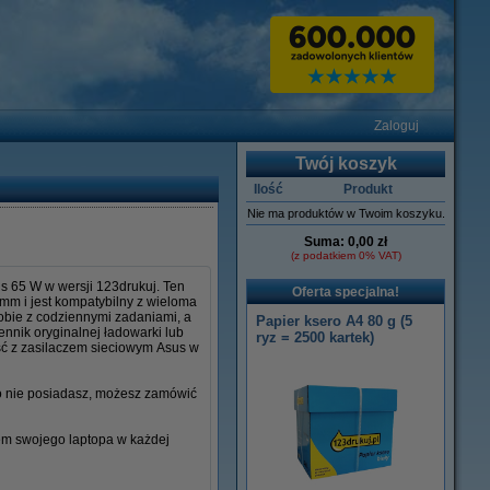
Zaloguj
Twój koszyk
Ilość
Produkt
Nie ma produktów w Twoim koszyku.
Suma:
0,00 zł
(z podatkiem 0% VAT)
s 65 W w wersji 123drukuj. Ten
Oferta specjalna!
 mm i jest kompatybilny z wieloma
sobie z codziennymi zadaniami, a
Papier ksero A4 80 g (5
ennik oryginalnej ładowarki lub
ryz = 2500 kartek)
ść z zasilaczem sieciowym Asus w
go nie posiadasz, możesz zamówić
iem swojego laptopa w każdej