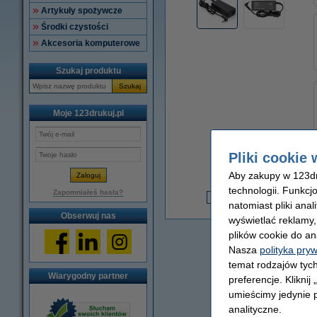
Artykuły spożywcze
Środki czystości
Akcesoria komputerowe
Szukaj produktu
Szukaj
Moje 123drukuj.pl
Pliki cookie 
Aby zakupy w 123dru
technologii. Funkcj
3
Zapomniałeś hasła?
natomiast pliki ana
3
Obserwuj nas
wyświetlać reklamy
plików cookie do an
Nasza
polityka pry
temat rodzajów tych
Wiarygodny partner
preferencje. Kliknij
umieścimy jedynie p
analityczne.