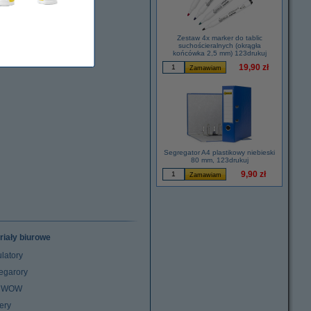
Zestaw 4x marker do tablic
suchościeralnych (okrągła
końcówka 2,5 mm) 123drukuj
19,90 zł
Segregator A4 plastikowy niebieski
80 mm, 123drukuj
9,90 zł
riały biurowe
latory
egarory
z WOW
ery