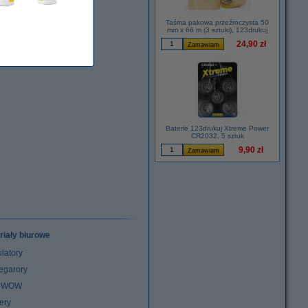
Taśma pakowa przeźroczysta 50
mm x 66 m (3 sztuki), 123drukuj
24,90 zł
Baterie 123drukuj Xtreme Power
CR2032, 5 sztuk
9,90 zł
riały biurowe
latory
egarory
z WOW
ery