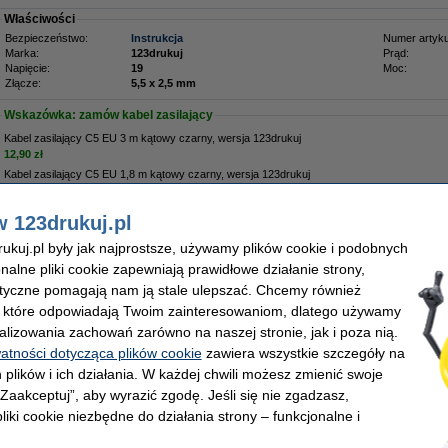
Właściwości
Bezpieczeństwo:
Instrukcja
Numer artyku
Marka:
123drukuj
Prąd:
Napięcie:
19
Moc:
Złącze:
5,5 x 2,5 mm
Wskazówka: zamów kabel zasilający
Kabel zasilający C5 EU 3 m kątowy czarny, wersja 123drukuj
12,90 zł
Kabel zasilający C5 EU 1,8 m kątowy czarny, wersja 123drukuj
8,90 zł
w 123drukuj.pl
Zamów na wtorek
kuj.pl były jak najprostsze, używamy plików cookie i podobnych
onalne pliki cookie zapewniają prawidłowe działanie strony,
9,00 zł
lityczne pomagają nam ją stale ulepszać. Chcemy również
1,71 zł bez VAT
, które odpowiadają Twoim zainteresowaniom, dlatego używamy
alizowania zachowań zarówno na naszej stronie, jak i poza nią.
watności dotycząca plików cookie
zawiera wszystkie szczegóły na
 plików i ich działania. W każdej chwili możesz zmienić swoje
 „Zaakceptuj”, aby wyrazić zgodę. Jeśli się nie zgadzasz,
liki cookie niezbędne do działania strony – funkcjonalne i