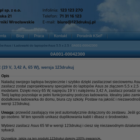
enta
Blog
Praca
Kontakt
Poradnik KSeF
pów Asus
Ładowarki do laptopów Asus 5.5 x 2.5
0A001-00042300
0A001-00042300
(19 V, 3,42 A, 65 W), wersja 123drukuj
Opis
Naładuj swojego laptopa bezpiecznie i szybko dzięki zasilaczowi sieciowemu Asu
zasilacz został zaprojektowany specjalnie do laptopów Asus ze złączem 5,5 x 2,5
modelami. Dzięki mocy 65 W, napięciu 19 V i natężeniu 3,42 A, zasilacz poradzi 
Twój laptop pozostaje w pełni funkcjonalny podczas ładowania. Idealny jako zami
dodatkowa ładowarka do domu, biura czy szkoły. Postaw na jakość i niezawodno
wersji 123drukuj.
Uwaga:
przewód zasilający nie jest automatycznie dołączony do zestawu. Jeśli 
go osobno. W ten sposób unikasz duplikowania kabli i dbasz o środowisko.
Wybierz zasilacz Asus 65 W w wersji 123drukuj i ciesz się niezawodnym działan
sytuacji.
Oczywiście, także na ten produkt 123drukuj dajemy 100% gwarancję.