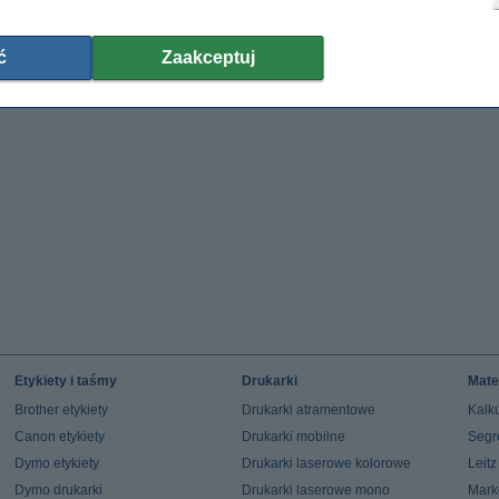
ć
Zaakceptuj
Etykiety i taśmy
Drukarki
Mate
Brother etykiety
Drukarki atramentowe
Kalku
Canon etykiety
Drukarki mobilne
Segr
Dymo etykiety
Drukarki laserowe kolorowe
Leit
Dymo drukarki
Drukarki laserowe mono
Mark