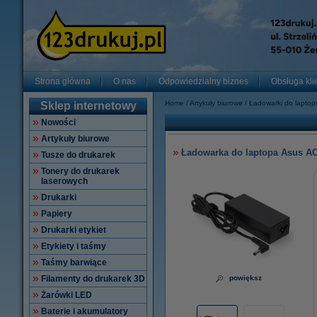
Strona główna
O nas
Odpowiedzialny biznes
Obsługa kli
Home
Artykuły biurowe
Ładowarki do lapto
Sklep internetowy
Nowości
Artykuły biurowe
Ładowarka do laptopa Asus AC 
Tusze do drukarek
Tonery do drukarek
laserowych
Drukarki
Papiery
Drukarki etykiet
Etykiety i taśmy
Taśmy barwiące
Filamenty do drukarek 3D
powiększ
Żarówki LED
Baterie i akumulatory