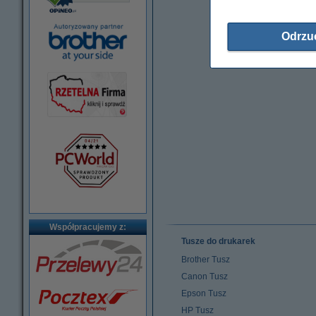
Odrzu
Współpracujemy z:
Tusze do drukarek
Brother Tusz
Canon Tusz
Epson Tusz
HP Tusz