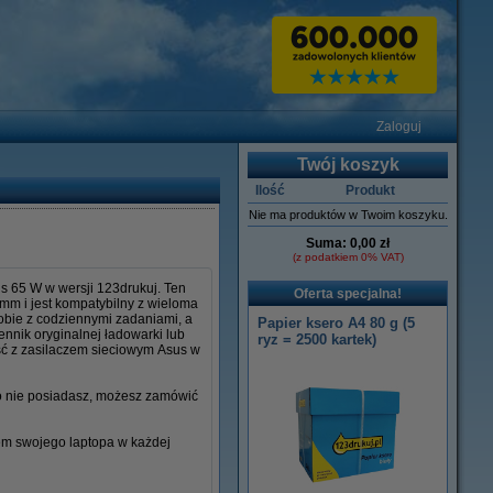
Zaloguj
Twój koszyk
Ilość
Produkt
Nie ma produktów w Twoim koszyku.
Suma:
0,00 zł
(z podatkiem 0% VAT)
s 65 W w wersji 123drukuj. Ten
Oferta specjalna!
 mm i jest kompatybilny z wieloma
sobie z codziennymi zadaniami, a
Papier ksero A4 80 g (5
ennik oryginalnej ładowarki lub
ryz = 2500 kartek)
ść z zasilaczem sieciowym Asus w
go nie posiadasz, możesz zamówić
iem swojego laptopa w każdej