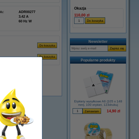
Okazja
łu:
ADR00277
110,00 zł
3.42 A
60 Hz W
Newsletter
Popularne produkty
Dostępny
Etykiety wysyłkowe A6 (105 x 148
mm), 100 etykiet, 123drukuj
14,90 zł