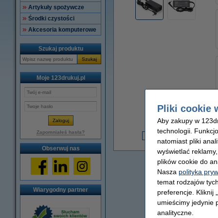
Artykuły spożywcze
Środki czystości
Akcesoria komputerowe
Szukaj produktu
Szukaj
Moje 123drukuj.pl
Pliki cookie 
Aby zakupy w 123dru
technologii. Funkcj
3
Zapomniałeś hasła?
natomiast pliki ana
3
Obserwuj nas
wyświetlać reklamy
plików cookie do an
Nasza
polityka pry
temat rodzajów tych
Wiarygodny partner
preferencje. Kliknij
umieścimy jedynie p
analityczne.