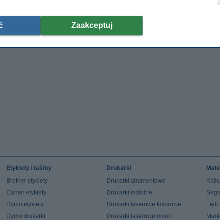
ć
Zaakceptuj
Etykiety i taśmy
Drukarki
Mate
Brother etykiety
Drukarki atramentowe
Kalku
Canon etykiety
Drukarki mobilne
Segr
Dymo etykiety
Drukarki laserowe kolorowe
Leit
Dymo drukarki
Drukarki laserowe mono
Mark