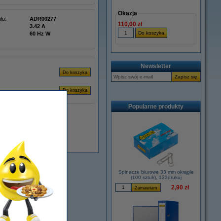
Okazja
łu:
ADR00277
110,00 zł
3.42 A
60 Hz W
Newsletter
Popularne produkty
Dostępny
Spinacze biurowe 33 mm okrągłe
(100 sztuk), 123drukuj
2,90 zł