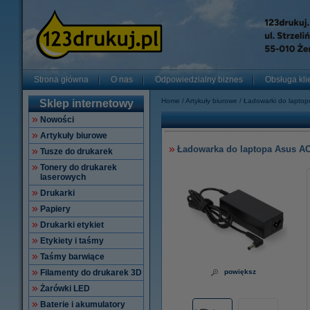
Strona główna
O nas
Odpowiedzialny biznes
Obsługa kli
Home
Artykuły biurowe
Ładowarki do lapto
Sklep internetowy
Nowości
Artykuły biurowe
Ładowarka do laptopa Asus AC 
Tusze do drukarek
Tonery do drukarek
laserowych
Drukarki
Papiery
Drukarki etykiet
Etykiety i taśmy
Taśmy barwiące
Filamenty do drukarek 3D
powiększ
Żarówki LED
Baterie i akumulatory