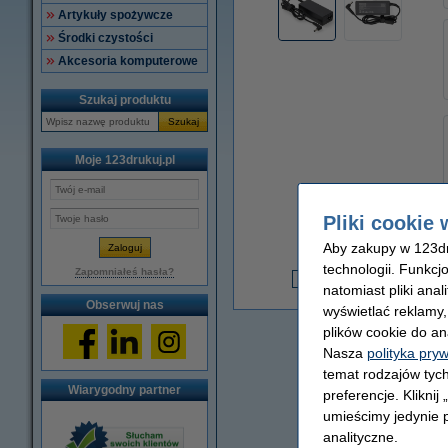
Artykuły spożywcze
Środki czystości
Akcesoria komputerowe
Szukaj produktu
Szukaj
Moje 123drukuj.pl
Pliki cookie 
Aby zakupy w 123dru
technologii. Funkcj
3
Zapomniałeś hasła?
natomiast pliki ana
3
Obserwuj nas
wyświetlać reklamy
plików cookie do an
Nasza
polityka pry
temat rodzajów tych
Wiarygodny partner
preferencje. Kliknij
umieścimy jedynie p
analityczne.