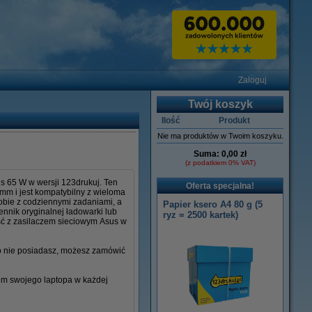
Zaloguj
Twój koszyk
Ilość
Produkt
Nie ma produktów w Twoim koszyku.
Suma:
0,00 zł
(z podatkiem 0% VAT)
s 65 W w wersji 123drukuj. Ten
Oferta specjalna!
 mm i jest kompatybilny z wieloma
sobie z codziennymi zadaniami, a
Papier ksero A4 80 g (5
ennik oryginalnej ładowarki lub
ryz = 2500 kartek)
ść z zasilaczem sieciowym Asus w
go nie posiadasz, możesz zamówić
iem swojego laptopa w każdej