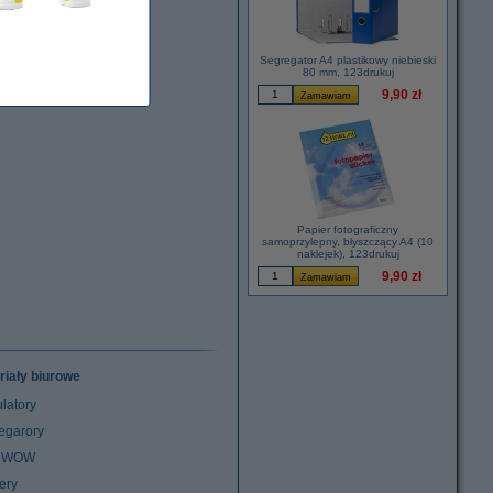
Segregator A4 plastikowy niebieski
80 mm, 123drukuj
9,90 zł
Papier fotograficzny
samoprzylepny, błyszczący A4 (10
naklejek), 123drukuj
9,90 zł
riały biurowe
latory
egarory
z WOW
ery