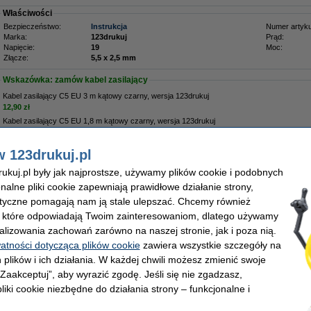
Właściwości
Bezpieczeństwo:
Instrukcja
Numer artyku
Marka:
123drukuj
Prąd:
Napięcie:
19
Moc:
Złącze:
5,5 x 2,5 mm
Wskazówka: zamów kabel zasilający
Kabel zasilający C5 EU 3 m kątowy czarny, wersja 123drukuj
12,90 zł
Kabel zasilający C5 EU 1,8 m kątowy czarny, wersja 123drukuj
8,90 zł
w 123drukuj.pl
Zamów na poniedziałek
kuj.pl były jak najprostsze, używamy plików cookie i podobnych
onalne pliki cookie zapewniają prawidłowe działanie strony,
9,00 zł
lityczne pomagają nam ją stale ulepszać. Chcemy również
1,71 zł bez VAT
, które odpowiadają Twoim zainteresowaniom, dlatego używamy
alizowania zachowań zarówno na naszej stronie, jak i poza nią.
watności dotycząca plików cookie
zawiera wszystkie szczegóły na
 plików i ich działania. W każdej chwili możesz zmienić swoje
 „Zaakceptuj”, aby wyrazić zgodę. Jeśli się nie zgadzasz,
liki cookie niezbędne do działania strony – funkcjonalne i