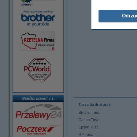
Odrzu
Współpracujemy z:
Tusze do drukarek
Brother Tusz
Canon Tusz
Epson Tusz
HP Tusz