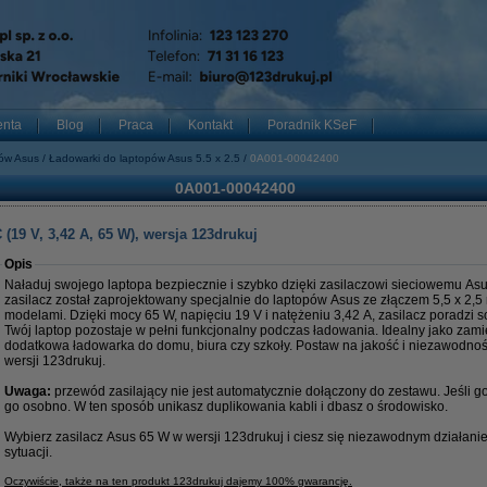
enta
Blog
Praca
Kontakt
Poradnik KSeF
pów Asus
Ładowarki do laptopów Asus 5.5 x 2.5
0A001-00042400
0A001-00042400
(19 V, 3,42 A, 65 W), wersja 123drukuj
Opis
Naładuj swojego laptopa bezpiecznie i szybko dzięki zasilaczowi sieciowemu Asu
zasilacz został zaprojektowany specjalnie do laptopów Asus ze złączem 5,5 x 2,5
modelami. Dzięki mocy 65 W, napięciu 19 V i natężeniu 3,42 A, zasilacz poradzi 
Twój laptop pozostaje w pełni funkcjonalny podczas ładowania. Idealny jako zami
dodatkowa ładowarka do domu, biura czy szkoły. Postaw na jakość i niezawodno
wersji 123drukuj.
Uwaga:
przewód zasilający nie jest automatycznie dołączony do zestawu. Jeśli 
go osobno. W ten sposób unikasz duplikowania kabli i dbasz o środowisko.
Wybierz zasilacz Asus 65 W w wersji 123drukuj i ciesz się niezawodnym działan
sytuacji.
Oczywiście, także na ten produkt 123drukuj dajemy 100% gwarancję.