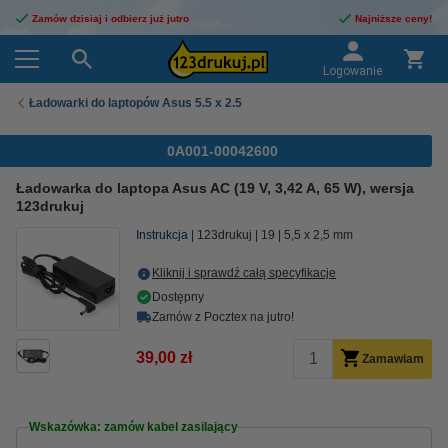
Zamów dzisiaj i odbierz już jutro
Najniższe ceny!
Logowanie
Ładowarki do laptopów Asus 5.5 x 2.5
0A001-00042600
Ładowarka do laptopa Asus AC (19 V, 3,42 A, 65 W), wersja
123drukuj
Instrukcja
123drukuj
19
5,5 x 2,5 mm
Kliknij i sprawdź całą specyfikacje
Dostępny
Zamów z Pocztex na jutro!
39,00 zł
Zamawiam
Wskazówka: zamów kabel zasilający