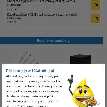
Kabel zasilający C5 EU 3 m kątowy czarny, wersja
123drukuj
12,90 zł
Kabel zasilający C5 EU 1,8 m kątowy czarny, wersja
123drukuj
8,90 zł
Popularne produkty
Pliki cookie w 123drukuj.pl
Aby zakupy w 123drukuj.pl były jak
najprostsze, używamy plików cookie i
Zestaw 4x marker do tablic
Pojemnik na dokumenty (5
podobnych technologii. Funkcjonalne
pliki cookie zapewniają prawidłowe
suchościeralnych (okrągła
szuflad), 123drukuj
działanie strony, natomiast pliki
końcówka 2,5 mm) 123drukuj
analityczne pomagają nam ją stale
19,90 zł
99,00 zł
z VAT
z VAT
ulepszać. Chcemy również