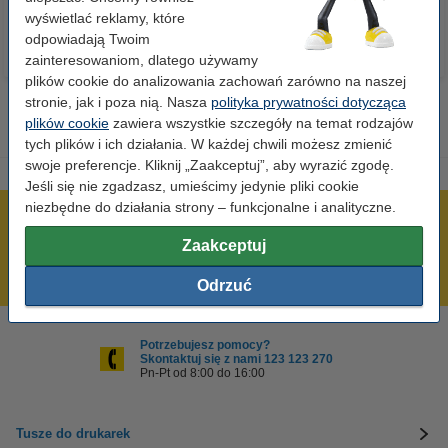
wyświetlać reklamy, które
odpowiadają Twoim
zainteresowaniom, dlatego używamy
plików cookie do analizowania zachowań zarówno na naszej
stronie, jak i poza nią. Nasza
polityka prywatności dotycząca
plików cookie
zawiera wszystkie szczegóły na temat rodzajów
tych plików i ich działania. W każdej chwili możesz zmienić
swoje preferencje. Kliknij „Zaakceptuj”, aby wyrazić zgodę.
Jeśli się nie zgadzasz, umieścimy jedynie pliki cookie
niezbędne do działania strony – funkcjonalne i analityczne.
600 tysięcy zadowolonych klientów
Zaakceptuj
Wysyłka już dzisiaj!
Najniższe ceny!
Odrzuć
Potrzebujesz pomocy?
Skontaktuj się z nami 123 123 270
Pn-Pt od 8:00 do 16:00
Tusze do drukarek