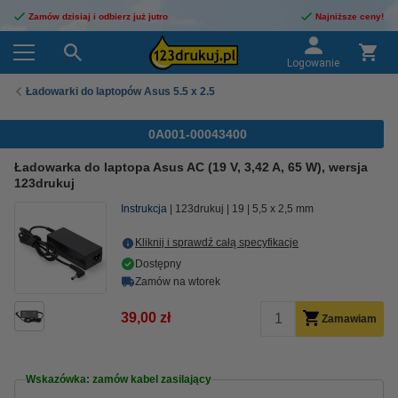
Zamów dzisiaj i odbierz już jutro
Najniższe ceny!
Logowanie
Ładowarki do laptopów Asus 5.5 x 2.5
0A001-00043400
Ładowarka do laptopa Asus AC (19 V, 3,42 A, 65 W), wersja
123drukuj
Instrukcja
123drukuj
19
5,5 x 2,5 mm
Kliknij i sprawdź całą specyfikacje
Dostępny
Zamów na wtorek
39,00 zł
Zamawiam
Wskazówka: zamów kabel zasilający