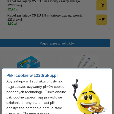
Kabel zasilający C5 EU 3 m kątowy czarny, wersja
123drukuj
12,90 zł
Kabel zasilający C5 EU 1,8 m kątowy czarny, wersja
123drukuj
8,90 zł
Popularne produkty
Pliki cookie w 123drukuj.pl
Aby zakupy w 123drukuj.pl były jak
najprostsze, używamy plików cookie i
Spinacze biurowe 33 mm
Zestaw 4x marker do tablic
podobnych technologii. Funkcjonalne
pliki cookie zapewniają prawidłowe
okrągłe (100 sztuk), 123drukuj
suchościeralnych (okrągła
działanie strony, natomiast pliki
końcówka 2,5 mm) 123drukuj
analityczne pomagają nam ją stale
2,90 zł
19,90 zł
z VAT
z VAT
ulepszać. Chcemy również