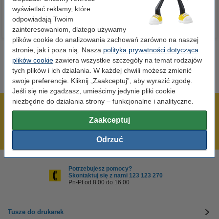
wyświetlać reklamy, które
odpowiadają Twoim
zainteresowaniom, dlatego używamy
plików cookie do analizowania zachowań zarówno na naszej
stronie, jak i poza nią. Nasza
polityka prywatności dotycząca
plików cookie
zawiera wszystkie szczegóły na temat rodzajów
tych plików i ich działania. W każdej chwili możesz zmienić
swoje preferencje. Kliknij „Zaakceptuj”, aby wyrazić zgodę.
Jeśli się nie zgadzasz, umieścimy jedynie pliki cookie
niezbędne do działania strony – funkcjonalne i analityczne.
600 tysięcy zadowolonych klientów
Zaakceptuj
Wysyłka już dzisiaj!
Najniższe ceny!
Odrzuć
Potrzebujesz pomocy?
Skontaktuj się z nami 123 123 270
Pn-Pt od 8:00 do 16:00
Tusze do drukarek