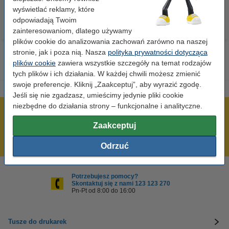
wyświetlać reklamy, które
odpowiadają Twoim
zainteresowaniom, dlatego używamy
plików cookie do analizowania zachowań zarówno na naszej
stronie, jak i poza nią. Nasza
polityka prywatności dotycząca
plików cookie
zawiera wszystkie szczegóły na temat rodzajów
tych plików i ich działania. W każdej chwili możesz zmienić
swoje preferencje. Kliknij „Zaakceptuj”, aby wyrazić zgodę.
Jeśli się nie zgadzasz, umieścimy jedynie pliki cookie
niezbędne do działania strony – funkcjonalne i analityczne.
600 tysięcy zadowolonych klientów
Zaakceptuj
Wysyłka już dzisiaj!
Najniższe ceny!
Odrzuć
Potrzebujesz pomocy?
Skontaktuj się z nami 123 123 270
Pn-Pt od 8:00 do 16:00
Tusze do drukarek