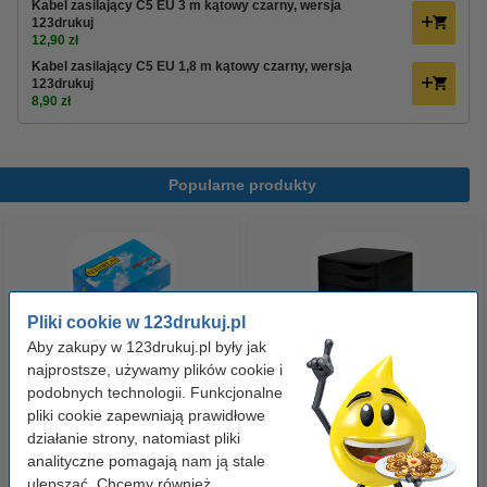
Kabel zasilający C5 EU 3 m kątowy czarny, wersja
123drukuj
12,90 zł
Kabel zasilający C5 EU 1,8 m kątowy czarny, wersja
123drukuj
8,90 zł
Popularne produkty
Pliki cookie w 123drukuj.pl
Aby zakupy w 123drukuj.pl były jak
najprostsze, używamy plików cookie i
Spinacze biurowe 33 mm
Pojemnik na dokumenty (5
podobnych technologii. Funkcjonalne
pliki cookie zapewniają prawidłowe
okrągłe (100 sztuk), 123drukuj
szuflad), 123drukuj
działanie strony, natomiast pliki
analityczne pomagają nam ją stale
2,90 zł
99,00 zł
z VAT
z VAT
ulepszać. Chcemy również