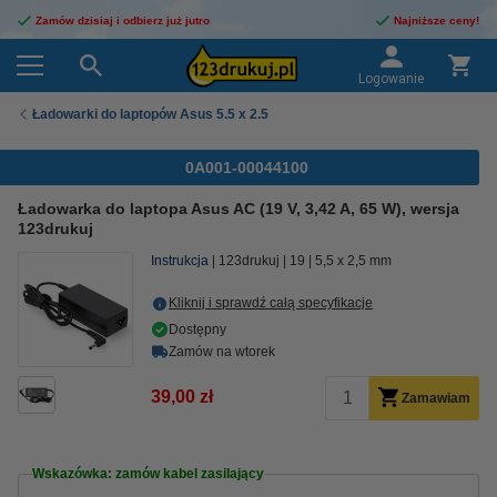
Zamów dzisiaj i odbierz już jutro
Najniższe ceny!
Logowanie
Ładowarki do laptopów Asus 5.5 x 2.5
0A001-00044100
Ładowarka do laptopa Asus AC (19 V, 3,42 A, 65 W), wersja
123drukuj
Instrukcja
123drukuj
19
5,5 x 2,5 mm
Kliknij i sprawdź całą specyfikacje
Dostępny
Zamów na wtorek
39,00 zł
Zamawiam
Wskazówka: zamów kabel zasilający