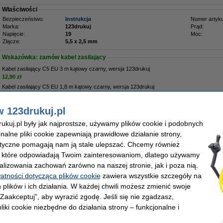
Właściwości
Bezpieczeństwo:
Instrukcja
Numer artyku
Marka:
123drukuj
Prąd:
Napięcie:
19
Moc:
Złącze:
5,5 x 2,5 mm
Wskazówka: zamów kabel zasilający
Kabel zasilający C5 EU 3 m kątowy czarny, wersja 123drukuj
12,90 zł
Kabel zasilający C5 EU 1,8 m kątowy czarny, wersja 123drukuj
8,90 zł
w 123drukuj.pl
Zamów na wtorek
kuj.pl były jak najprostsze, używamy plików cookie i podobnych
onalne pliki cookie zapewniają prawidłowe działanie strony,
9,00 zł
lityczne pomagają nam ją stale ulepszać. Chcemy również
1,71 zł bez VAT
, które odpowiadają Twoim zainteresowaniom, dlatego używamy
alizowania zachowań zarówno na naszej stronie, jak i poza nią.
watności dotycząca plików cookie
zawiera wszystkie szczegóły na
 plików i ich działania. W każdej chwili możesz zmienić swoje
 „Zaakceptuj”, aby wyrazić zgodę. Jeśli się nie zgadzasz,
liki cookie niezbędne do działania strony – funkcjonalne i