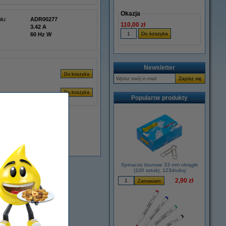
Okazja
łu:
ADR00277
110,00 zł
3.42 A
60 Hz W
Newsletter
Popularne produkty
Dostępny
Spinacze biurowe 33 mm okrągłe
(100 sztuk), 123drukuj
2,90 zł