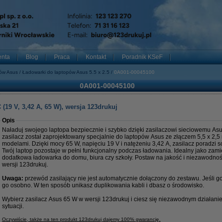
enta
Blog
Praca
Kontakt
Poradnik KSeF
pów Asus
Ładowarki do laptopów Asus 5.5 x 2.5
0A001-00045100
0A001-00045100
(19 V, 3,42 A, 65 W), wersja 123drukuj
Opis
Naładuj swojego laptopa bezpiecznie i szybko dzięki zasilaczowi sieciowemu Asu
zasilacz został zaprojektowany specjalnie do laptopów Asus ze złączem 5,5 x 2,5
modelami. Dzięki mocy 65 W, napięciu 19 V i natężeniu 3,42 A, zasilacz poradzi 
Twój laptop pozostaje w pełni funkcjonalny podczas ładowania. Idealny jako zami
dodatkowa ładowarka do domu, biura czy szkoły. Postaw na jakość i niezawodno
wersji 123drukuj.
Uwaga:
przewód zasilający nie jest automatycznie dołączony do zestawu. Jeśli 
go osobno. W ten sposób unikasz duplikowania kabli i dbasz o środowisko.
Wybierz zasilacz Asus 65 W w wersji 123drukuj i ciesz się niezawodnym działan
sytuacji.
Oczywiście, także na ten produkt 123drukuj dajemy 100% gwarancję.