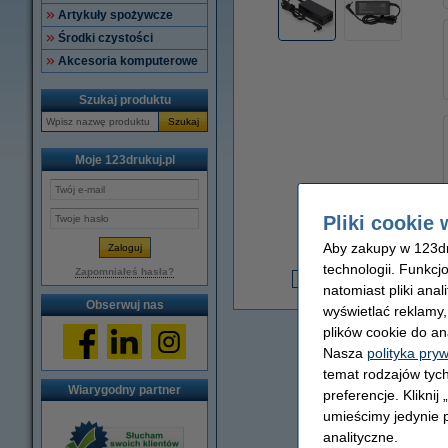
Artykuły spożywcze
Środki czystości
Akcesoria komputerowe
Szukaj produktu
Szukaj
Moje 123drukuj.pl
Pliki cookie 
Aby zakupy w 123dru
technologii. Funkcj
3
Zapomniałeś hasła?
natomiast pliki ana
3
Obserwuj nas
wyświetlać reklamy
plików cookie do an
Nasza
polityka pry
temat rodzajów tych
Wiarygodny partner
preferencje. Kliknij
umieścimy jedynie p
analityczne.