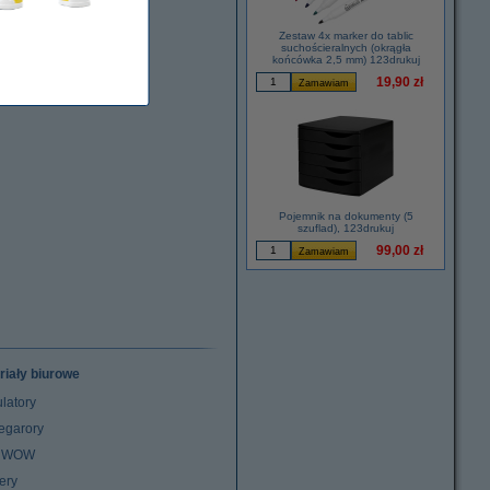
Zestaw 4x marker do tablic
suchościeralnych (okrągła
końcówka 2,5 mm) 123drukuj
19,90 zł
Pojemnik na dokumenty (5
szuflad), 123drukuj
99,00 zł
riały biurowe
latory
egarory
z WOW
ery