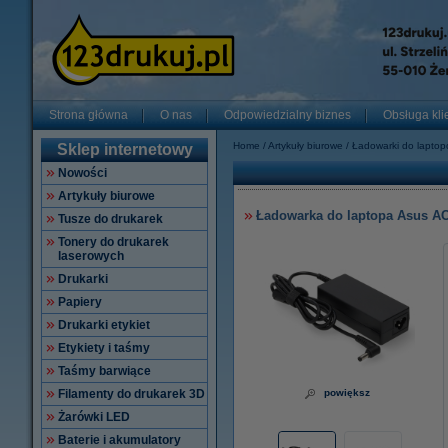
Strona główna
O nas
Odpowiedzialny biznes
Obsługa kli
Home
Artykuły biurowe
Ładowarki do lapto
Sklep internetowy
Nowości
Artykuły biurowe
Ładowarka do laptopa Asus AC 
Tusze do drukarek
Tonery do drukarek
laserowych
Drukarki
Papiery
Drukarki etykiet
Etykiety i taśmy
Taśmy barwiące
Filamenty do drukarek 3D
powiększ
Żarówki LED
Baterie i akumulatory