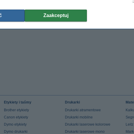
ć
Zaakceptuj
Etykiety i taśmy
Drukarki
Mate
Brother etykiety
Drukarki atramentowe
Kalku
Canon etykiety
Drukarki mobilne
Segr
Dymo etykiety
Drukarki laserowe kolorowe
Leit
Dymo drukarki
Drukarki laserowe mono
Mark