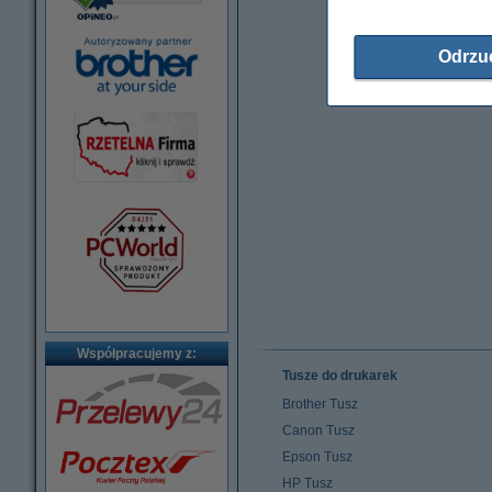
Odrzu
Współpracujemy z:
Tusze do drukarek
Brother Tusz
Canon Tusz
Epson Tusz
HP Tusz