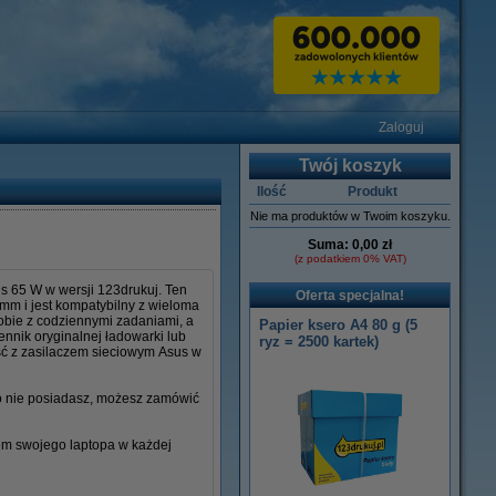
Zaloguj
Twój koszyk
Ilość
Produkt
Nie ma produktów w Twoim koszyku.
Suma:
0,00 zł
(z podatkiem 0% VAT)
s 65 W w wersji 123drukuj. Ten
Oferta specjalna!
 mm i jest kompatybilny z wieloma
sobie z codziennymi zadaniami, a
Papier ksero A4 80 g (5
ennik oryginalnej ładowarki lub
ryz = 2500 kartek)
ść z zasilaczem sieciowym Asus w
go nie posiadasz, możesz zamówić
iem swojego laptopa w każdej