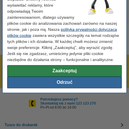
wyświetlać reklamy, które
odpowiadają Twoim
zainteresowaniom, dlatego używamy
plików cookie do analizowania zachowań zarówno na naszej
stronie, jak i poza nią. Nasza
polityka prywatności dotycząca
plików cookie
zawiera wszystkie szczegóły na temat rodzajów
tych plików i ich działania. W każdej chwili możesz zmienić
swoje preferencje. Kliknij „Zaakceptuj”, aby wyrazić zgodę.
Jeśli się nie zgadzasz, umieścimy jedynie pliki cookie
niezbędne do działania strony – funkcjonalne i analityczne.
600 tysięcy zadowolonych klientów
Zaakceptuj
Wysyłka już dzisiaj!
Najniższe ceny!
Odrzuć
Potrzebujesz pomocy?
Skontaktuj się z nami 123 123 270
Pn-Pt od 8:00 do 16:00
Tusze do drukarek