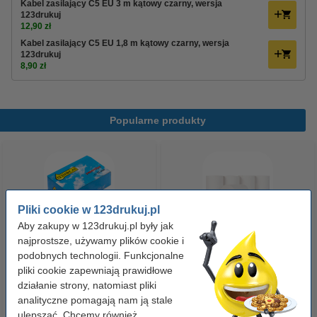
Kabel zasilający C5 EU 3 m kątowy czarny, wersja
123drukuj
12,90 zł
Kabel zasilający C5 EU 1,8 m kątowy czarny, wersja
123drukuj
8,90 zł
Popularne produkty
Pliki cookie w 123drukuj.pl
Aby zakupy w 123drukuj.pl były jak
najprostsze, używamy plików cookie i
Spinacze biurowe 33 mm
Rolki termiczne do kasy
podobnych technologii. Funkcjonalne
pliki cookie zapewniają prawidłowe
okrągłe (100 sztuk), 123drukuj
fiskalnej 57mm x 40mm x 20m
działanie strony, natomiast pliki
(5 sztuk), 123drukuj
analityczne pomagają nam ją stale
2,90 zł
7,90 zł
z VAT
z VAT
ulepszać. Chcemy również