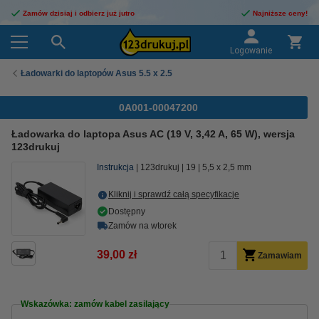
Zamów dzisiaj i odbierz już jutro
Najniższe ceny!
Logowanie
Ładowarki do laptopów Asus 5.5 x 2.5
0A001-00047200
Ładowarka do laptopa Asus AC (19 V, 3,42 A, 65 W), wersja
123drukuj
Instrukcja
123drukuj
19
5,5 x 2,5 mm
Kliknij i sprawdź całą specyfikacje
Dostępny
Zamów na wtorek
39,00 zł
Zamawiam
Wskazówka: zamów kabel zasilający