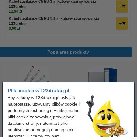
Kabel zasilający C5 EU 3 m kątowy czarny, wersja
123drukuj
12,90 zł
Kabel zasilający C5 EU 1,8 m kątowy czarny, wersja
123drukuj
8,90 zł
Popularne produkty
Pliki cookie w 123drukuj.pl
Aby zakupy w 123drukuj.pl były jak
najprostsze, używamy plików cookie i
Zestaw 4x marker do tablic
Segregator A4 plastikowy
podobnych technologii. Funkcjonalne
pliki cookie zapewniają prawidłowe
suchościeralnych (okrągła
niebieski 80 mm, 123drukuj
działanie strony, natomiast pliki
końcówka 2,5 mm) 123drukuj
analityczne pomagają nam ją stale
19,90 zł
9,90 zł
z VAT
z VAT
ulepszać. Chcemy również