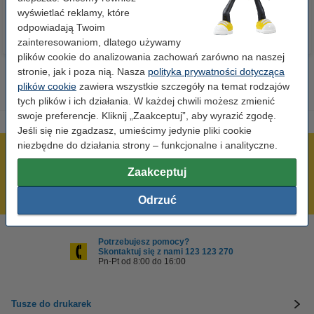
wyświetlać reklamy, które
odpowiadają Twoim
zainteresowaniom, dlatego używamy
plików cookie do analizowania zachowań zarówno na naszej
stronie, jak i poza nią. Nasza
polityka prywatności dotycząca
plików cookie
zawiera wszystkie szczegóły na temat rodzajów
tych plików i ich działania. W każdej chwili możesz zmienić
swoje preferencje. Kliknij „Zaakceptuj”, aby wyrazić zgodę.
Jeśli się nie zgadzasz, umieścimy jedynie pliki cookie
niezbędne do działania strony – funkcjonalne i analityczne.
600 tysięcy zadowolonych klientów
Zaakceptuj
Wysyłka już dzisiaj!
Najniższe ceny!
Odrzuć
Potrzebujesz pomocy?
Skontaktuj się z nami 123 123 270
Pn-Pt od 8:00 do 16:00
Tusze do drukarek