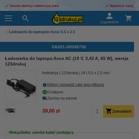
Zamów dzisiaj i odbierz już jutro
Najniższe ceny!
Logowanie
Ładowarki do laptopów Asus 5.5 x 2.5
0A001-00048700
Ładowarka do laptopa Asus AC (19 V, 3,42 A, 65 W), wersja
123drukuj
Instrukcja
123drukuj
19
5,5 x 2,5 mm
Kliknij i sprawdź całą specyfikacje
Dostępny
Zamów na wtorek
39,00 zł
Zamawiam
Wskazówka: zamów kabel zasilający