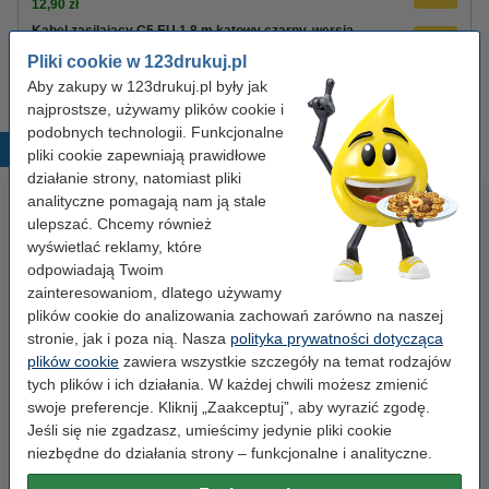
12,90 zł
Kabel zasilający C5 EU 1,8 m kątowy czarny, wersja
123drukuj
Pliki cookie w 123drukuj.pl
8,90 zł
Aby zakupy w 123drukuj.pl były jak
najprostsze, używamy plików cookie i
podobnych technologii. Funkcjonalne
Popularne produkty
pliki cookie zapewniają prawidłowe
działanie strony, natomiast pliki
analityczne pomagają nam ją stale
ulepszać. Chcemy również
wyświetlać reklamy, które
odpowiadają Twoim
zainteresowaniom, dlatego używamy
plików cookie do analizowania zachowań zarówno na naszej
stronie, jak i poza nią. Nasza
polityka prywatności dotycząca
Etykiety wysyłkowe A6 (105 x
Spinacze biurowe 33 mm
plików cookie
zawiera wszystkie szczegóły na temat rodzajów
148 mm), 100 etykiet, 123drukuj
okrągłe (100 sztuk), 123drukuj
tych plików i ich działania. W każdej chwili możesz zmienić
swoje preferencje. Kliknij „Zaakceptuj”, aby wyrazić zgodę.
Jeśli się nie zgadzasz, umieścimy jedynie pliki cookie
14,90 zł
2,90 zł
z VAT
z VAT
niezbędne do działania strony – funkcjonalne i analityczne.