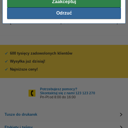
Zaakceptuj
Odrzuć
600 tysięcy zadowolonych klientów
Wysyłka już dzisiaj!
Najniższe ceny!
Potrzebujesz pomocy?
Skontaktuj się z nami 123 123 270
Pn-Pt od 8:00 do 16:00
Tusze do drukarek
Etykiety i taśmy