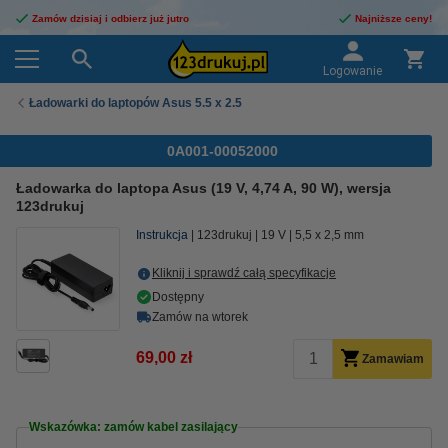
Zamów dzisiaj i odbierz już jutro
Najniższe ceny!
Logowanie
Ładowarki do laptopów Asus 5.5 x 2.5
0A001-00052000
Ładowarka do laptopa Asus (19 V, 4,74 A, 90 W), wersja
123drukuj
Instrukcja
123drukuj
19 V
5,5 x 2,5 mm
Kliknij i sprawdź całą specyfikacje
Dostępny
Zamów na wtorek
69,00 zł
Zamawiam
Wskazówka: zamów kabel zasilający