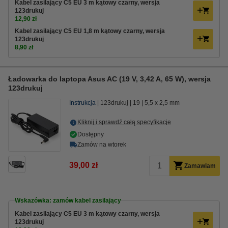
Kabel zasilający C5 EU 3 m kątowy czarny, wersja
123drukuj
12,90 zł
Kabel zasilający C5 EU 1,8 m kątowy czarny, wersja
123drukuj
8,90 zł
Ładowarka do laptopa Asus AC (19 V, 3,42 A, 65 W), wersja
123drukuj
Instrukcja
123drukuj
19
5,5 x 2,5 mm
Kliknij i sprawdź całą specyfikacje
Dostępny
Zamów na wtorek
39,00 zł
Zamawiam
Wskazówka: zamów kabel zasilający
Kabel zasilający C5 EU 3 m kątowy czarny, wersja
123drukuj