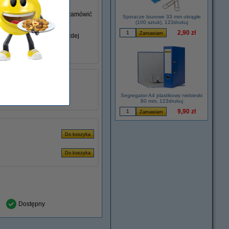
go nie posiadasz, możesz zamówić
Spinacze biurowe 33 mm okrągłe
(100 sztuk), 123drukuj
2,90 zł
iem swojego laptopa w każdej
łu:
ADR00277
3.42 A
60 Hz W
Segregator A4 plastikowy niebieski
80 mm, 123drukuj
9,90 zł
Dostępny