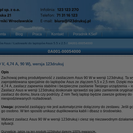
enta
Blog
Praca
Kontakt
Poradnik KSeF
pów Asus
Ładowarki do laptopów Asus 5.5 x 2.5
0A001-00054000
0A001-00054000
V, 4,74 A, 90 W), wersja 123drukuj
Opis
Zachowaj pełną produktywność z zasilaczem Asus 90 W w wersji 123drukuj. Ta w
zaprojektowana specjalnie do laptopów Asus ze złączem 5,5 x 2,5 mm. Dzięki moc
4,74 A, zasilacz zapewnia stabilne i bezpieczne zasilanie Twojego urządzenia – id
Zasilacz Asus w wersji 123drukuj doskonale sprawdzi się jako zamiennik orygina
zasilacz do domu, biura czy podróży. Z nim Twój laptop będzie zawsze gotowy do 
niespodziewanych rozładowań.
Uwaga:
przewód zasilający nie jest automatycznie dołączony do zestawu. Jeśli 
go osobno. W ten sposób unikasz duplikowania kabli i dbasz o środowisko.
Wybierz zasilacz Asus 90 W w wersji 123drukuj i ciesz się niezawodnym działan
sytuacji.
Oczywiście, także na ten produkt 123drukuj dajemy 100% gwarancję.