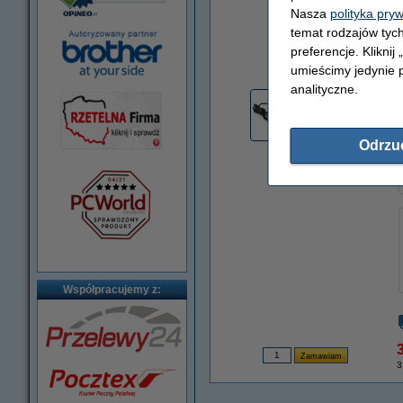
Nasza
polityka pry
temat rodzajów tych
preferencje. Kliknij
powiększ
umieścimy jedynie p
analityczne.
Odrzu
Współpracujemy z:
3
3