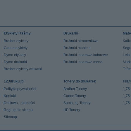
Etykiety i taśmy
Drukarki
Mate
Brother etykiety
Drukarki atramentowe
Kalku
Canon etykiety
Drukarki mobilne
Segr
Dymo etykiety
Drukarki laserowe kolorowe
Leit
Dymo drukarki
Drukarki laserowe mono
Mark
Brother etykiety drukarki
Taśm
123drukuj.pl
Tonery do drukarek
Fila
Polityka prywatności
Brother Tonery
1,75
Kontakt
Canon Tonery
1,75
Dostawa i płatności
Samsung Tonery
1,75
Regulamin sklepu
HP Tonery
Sitemap