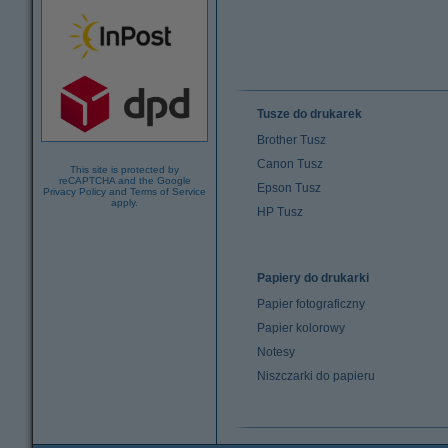
Tusze do drukarek
Brother Tusz
Canon Tusz
This site is protected by
reCAPTCHA and the Google
Epson Tusz
Privacy Policy
and
Terms of Service
apply.
HP Tusz
Papiery do drukarki
Papier fotograficzny
Papier kolorowy
Notesy
Niszczarki do papieru