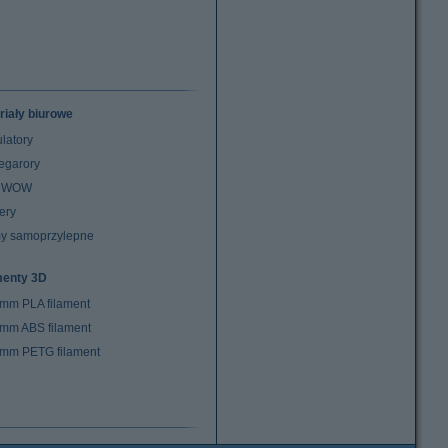
riały biurowe
latory
egarory
z WOW
ery
y samoprzylepne
menty 3D
 mm PLA filament
 mm ABS filament
 mm PETG filament