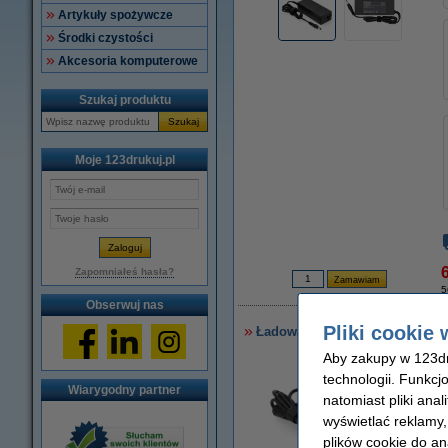
Artykuły spożywcze
Środki czystości
Akcesoria komputerowe
Szukaj produktu
Szukaj
Moje 123drukuj.pl
6
Zapomniałeś hasła?
5
Obserwuj nas
Pliki cookie 
Ładowarka do laptopa Asus AC 
Aby zakupy w 123dru
technologii. Funkcj
Wiarygodny partner
natomiast pliki ana
wyświetlać reklamy
plików cookie do an