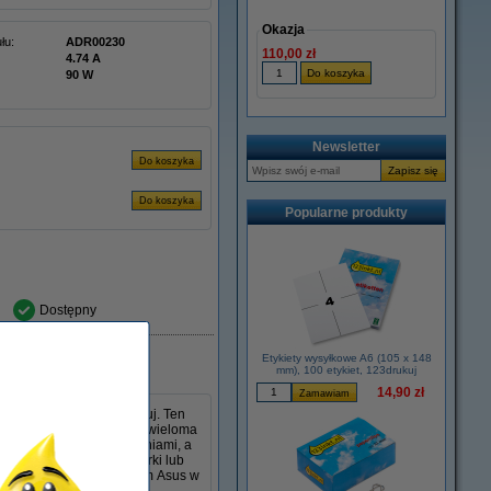
Okazja
łu:
ADR00230
110,00 zł
4.74 A
90 W
Newsletter
Popularne produkty
Dostępny
Etykiety wysyłkowe A6 (105 x 148
mm), 100 etykiet, 123drukuj
14,90 zł
s 65 W w wersji 123drukuj. Ten
 mm i jest kompatybilny z wieloma
sobie z codziennymi zadaniami, a
ennik oryginalnej ładowarki lub
ść z zasilaczem sieciowym Asus w