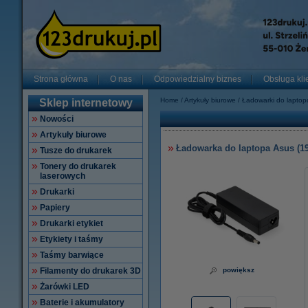
Strona główna
O nas
Odpowiedzialny biznes
Obsługa kli
Home
Artykuły biurowe
Ładowarki do lapto
Sklep internetowy
Nowości
Artykuły biurowe
Ładowarka do laptopa Asus (19 
Tusze do drukarek
Tonery do drukarek
laserowych
Drukarki
Papiery
Drukarki etykiet
Etykiety i taśmy
Taśmy barwiące
Filamenty do drukarek 3D
powiększ
Żarówki LED
Baterie i akumulatory