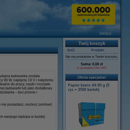
Zaloguj
Twój koszyk
Ilość
Produkt
Nie ma produktów w Twoim koszyku.
Suma:
0,00 zł
(z podatkiem 0% VAT)
ydajna ładowarka została
Oferta specjalna!
y 90 W, napięciu 19 V i natężeniu
ealne do pracy, nauki i rozrywki.
Papier ksero A4 80 g (5
lnej ładowarki lub jako dodatkowy
ryz = 2500 kartek)
działania – bez przerw i
go nie posiadasz, możesz zamówić
iem swojego laptopa w każdej