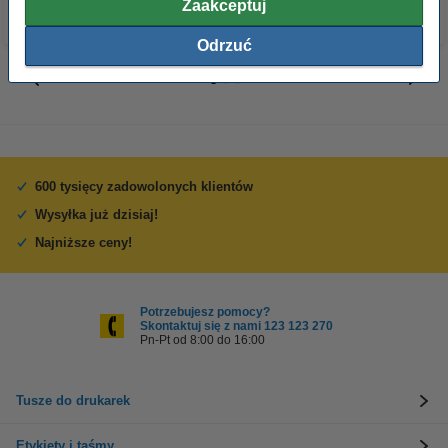
Zaakceptuj
Odrzuć
600 tysięcy zadowolonych klientów
Wysyłka już dzisiaj!
Najniższe ceny!
Potrzebujesz pomocy?
Skontaktuj się z nami 123 123 270
Pn-Pt od 8:00 do 16:00
Tusze do drukarek
Etykiety i taśmy