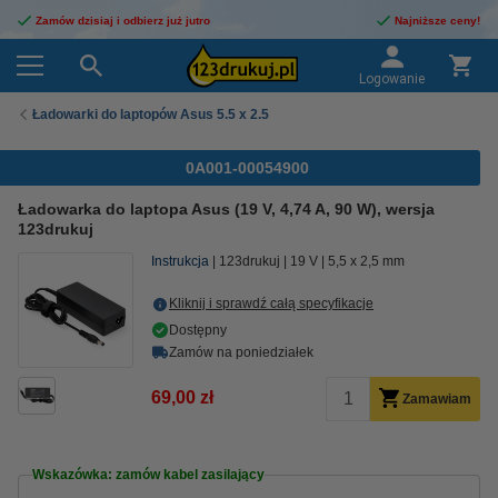
Zamów dzisiaj i odbierz już jutro
Najniższe ceny!
Logowanie
Ładowarki do laptopów Asus 5.5 x 2.5
0A001-00054900
Ładowarka do laptopa Asus (19 V, 4,74 A, 90 W), wersja
123drukuj
Instrukcja
123drukuj
19 V
5,5 x 2,5 mm
Kliknij i sprawdź całą specyfikacje
Dostępny
Zamów na poniedziałek
69,00 zł
Zamawiam
Wskazówka: zamów kabel zasilający