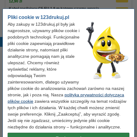
12,90 zł
Kabel zasilający C5 EU 1,8 m kątowy czarny, wersja
123drukuj
Pliki cookie w 123drukuj.pl
8,90 zł
Aby zakupy w 123drukuj.pl były jak
najprostsze, używamy plików cookie i
podobnych technologii. Funkcjonalne
Popularne produkty
pliki cookie zapewniają prawidłowe
działanie strony, natomiast pliki
analityczne pomagają nam ją stale
ulepszać. Chcemy również
wyświetlać reklamy, które
odpowiadają Twoim
zainteresowaniom, dlatego używamy
plików cookie do analizowania zachowań zarówno na naszej
stronie, jak i poza nią. Nasza
polityka prywatności dotycząca
Etykiety wysyłkowe A6 (105 x
Spinacze biurowe 33 mm
plików cookie
zawiera wszystkie szczegóły na temat rodzajów
148 mm), 100 etykiet, 123drukuj
okrągłe (100 sztuk), 123drukuj
tych plików i ich działania. W każdej chwili możesz zmienić
swoje preferencje. Kliknij „Zaakceptuj”, aby wyrazić zgodę.
Jeśli się nie zgadzasz, umieścimy jedynie pliki cookie
14,90 zł
2,90 zł
z VAT
z VAT
niezbędne do działania strony – funkcjonalne i analityczne.