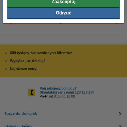
Zaakceptuj
Odrzuć
600 tysięcy zadowolonych klientów
Wysyłka już dzisiaj!
Najniższe ceny!
Potrzebujesz pomocy?
Skontaktuj się z nami 123 123 270
Pn-Pt od 8:00 do 16:00
Tusze do drukarek
Etykiety i taśmy