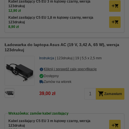
Kabel zasilający C5 EU 3 m kątowy czarny, wersja
123drukuj
12,90 zł
Kabel zasilający C5 EU 1,8 m kątowy czarny, wersja
123drukuj
8,90 zł
Ładowarka do laptopa Asus AC (19 V, 3,42 A, 65 W), wersja
123drukuj
Instrukcja
123drukuj
19
5,5 x 2,5 mm
Kliknij i sprawdź całą specyfikacje
Dostępny
Zamów na wtorek
39,00 zł
Zamawiam
Wskazówka: zamów kabel zasilający
Kabel zasilający C5 EU 3 m kątowy czarny, wersja
123drukuj