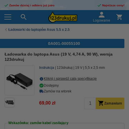
Zamów dzisiaj i odbierz już jutro
Najniższe ceny!
Logowanie
Ładowarki do laptopów Asus 5.5 x 2.5
0A001-00055100
Ładowarka do laptopa Asus (19 V, 4,74 A, 90 W), wersja
123drukuj
Instrukcja
123drukuj
19 V
5,5 x 2,5 mm
Kliknij i sprawdź całą specyfikacje
Dostępny
Zamów na wtorek
69,00 zł
Zamawiam
Wskazówka: zamów kabel zasilający