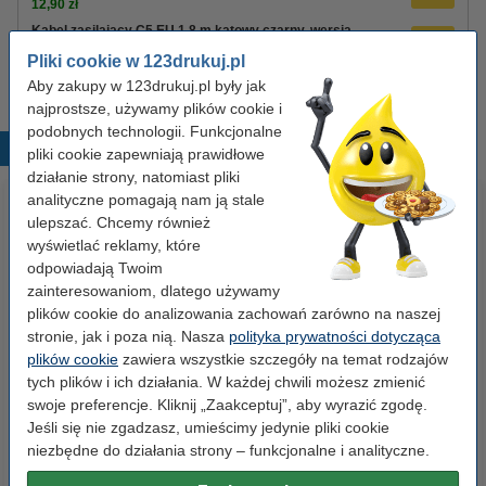
12,90 zł
Kabel zasilający C5 EU 1,8 m kątowy czarny, wersja
123drukuj
Pliki cookie w 123drukuj.pl
8,90 zł
Aby zakupy w 123drukuj.pl były jak
najprostsze, używamy plików cookie i
podobnych technologii. Funkcjonalne
Popularne produkty
pliki cookie zapewniają prawidłowe
działanie strony, natomiast pliki
analityczne pomagają nam ją stale
ulepszać. Chcemy również
wyświetlać reklamy, które
odpowiadają Twoim
zainteresowaniom, dlatego używamy
plików cookie do analizowania zachowań zarówno na naszej
stronie, jak i poza nią. Nasza
polityka prywatności dotycząca
Baterie AAA LR03 123drukuj
Papier fotograficzny
plików cookie
zawiera wszystkie szczegóły na temat rodzajów
Xtreme Power MN2400, 24
samoprzylepny, błyszczący A4
tych plików i ich działania. W każdej chwili możesz zmienić
sztuki
(10 naklejek), 123drukuj
swoje preferencje. Kliknij „Zaakceptuj”, aby wyrazić zgodę.
Jeśli się nie zgadzasz, umieścimy jedynie pliki cookie
35,00 zł
9,90 zł
z VAT
z VAT
niezbędne do działania strony – funkcjonalne i analityczne.