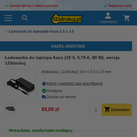
Zamów dzisiaj i odbierz już jutro
Najniższe ceny!
Logowanie
Ładowarki do laptopów Asus 5.5 x 2.5
0A001-00057800
Ładowarka do laptopa Asus (19 V, 4,74 A, 90 W), wersja
123drukuj
Instrukcja
123drukuj
19 V
5,5 x 2,5 mm
Kliknij i sprawdź całą specyfikacje
Dostępny
Zamów na wtorek
69,00 zł
Zamawiam
Wskazówka: zamów kabel zasilający