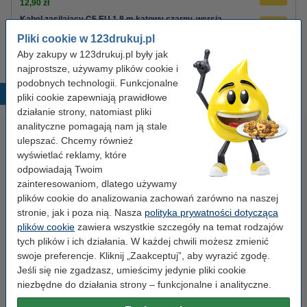
12,90 zł
Kabel zasilający C5 EU 1,8 m kątowy czarny, wersja
123drukuj
Pliki cookie w 123drukuj.pl
8,90 zł
Aby zakupy w 123drukuj.pl były jak
najprostsze, używamy plików cookie i
podobnych technologii. Funkcjonalne
Popularne produkty
pliki cookie zapewniają prawidłowe
działanie strony, natomiast pliki
analityczne pomagają nam ją stale
ulepszać. Chcemy również
wyświetlać reklamy, które
odpowiadają Twoim
zainteresowaniom, dlatego używamy
plików cookie do analizowania zachowań zarówno na naszej
stronie, jak i poza nią. Nasza
polityka prywatności dotycząca
Etykiety wysyłkowe A6 (105 x
Zestaw 4x marker do tablic
plików cookie
zawiera wszystkie szczegóły na temat rodzajów
148 mm), 100 etykiet, 123drukuj
suchościeralnych (okrągła
tych plików i ich działania. W każdej chwili możesz zmienić
końcówka 2,5 mm) 123drukuj
swoje preferencje. Kliknij „Zaakceptuj”, aby wyrazić zgodę.
Jeśli się nie zgadzasz, umieścimy jedynie pliki cookie
14,90 zł
19,90 zł
z VAT
z VAT
niezbędne do działania strony – funkcjonalne i analityczne.