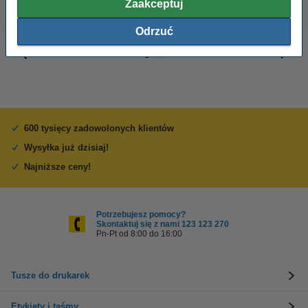
Zaakceptuj
Odrzuć
600 tysięcy zadowolonych klientów
Wysyłka już dzisiaj!
Najniższe ceny!
Potrzebujesz pomocy?
Skontaktuj się z nami 123 123 270
Pn-Pt od 8:00 do 16:00
Tusze do drukarek
Etykiety i taśmy