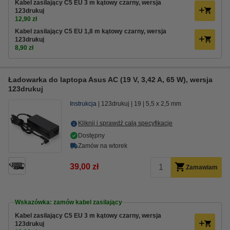
Kabel zasilający C5 EU 3 m kątowy czarny, wersja
123drukuj
12,90 zł
Kabel zasilający C5 EU 1,8 m kątowy czarny, wersja
123drukuj
8,90 zł
Ładowarka do laptopa Asus AC (19 V, 3,42 A, 65 W), wersja
123drukuj
Instrukcja
123drukuj
19
5,5 x 2,5 mm
Kliknij i sprawdź całą specyfikacje
Dostępny
Zamów na wtorek
39,00 zł
Zamawiam
Wskazówka: zamów kabel zasilający
Kabel zasilający C5 EU 3 m kątowy czarny, wersja
123drukuj