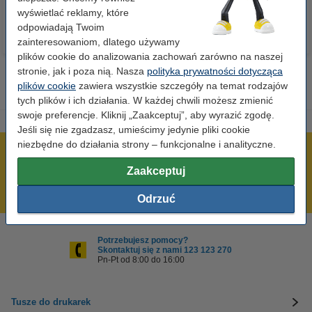
wyświetlać reklamy, które
odpowiadają Twoim
zainteresowaniom, dlatego używamy
plików cookie do analizowania zachowań zarówno na naszej
stronie, jak i poza nią. Nasza
polityka prywatności dotycząca
plików cookie
zawiera wszystkie szczegóły na temat rodzajów
tych plików i ich działania. W każdej chwili możesz zmienić
swoje preferencje. Kliknij „Zaakceptuj”, aby wyrazić zgodę.
Jeśli się nie zgadzasz, umieścimy jedynie pliki cookie
niezbędne do działania strony – funkcjonalne i analityczne.
600 tysięcy zadowolonych klientów
Zaakceptuj
Wysyłka już dzisiaj!
Najniższe ceny!
Odrzuć
Potrzebujesz pomocy?
Skontaktuj się z nami 123 123 270
Pn-Pt od 8:00 do 16:00
Tusze do drukarek