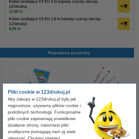
Kabel zasilający C5 EU 3 m kątowy czarny, wersja
123drukuj
12,90 zł
Kabel zasilający C5 EU 1,8 m kątowy czarny, wersja
123drukuj
8,90 zł
Popularne produkty
Pliki cookie w 123drukuj.pl
Aby zakupy w 123drukuj.pl były jak
najprostsze, używamy plików cookie i
Etykiety wysyłkowe A6 (105 x
Zestaw 4x marker do tablic
podobnych technologii. Funkcjonalne
148 mm), 100 etykiet, 123drukuj
pliki cookie zapewniają prawidłowe
suchościeralnych (okrągła
działanie strony, natomiast pliki
końcówka 2,5 mm) 123drukuj
analityczne pomagają nam ją stale
14,90 zł
19,90 zł
z VAT
z VAT
ulepszać. Chcemy również