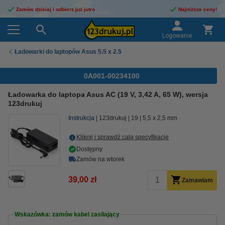
Zamów dzisiaj i odbierz już jutro
Najniższe ceny!
Logowanie
Ładowarki do laptopów Asus 5.5 x 2.5
0A001-00234100
Ładowarka do laptopa Asus AC (19 V, 3,42 A, 65 W), wersja
123drukuj
Instrukcja
123drukuj
19
5,5 x 2,5 mm
Kliknij i sprawdź całą specyfikacje
Dostępny
Zamów na wtorek
39,00 zł
Zamawiam
Wskazówka: zamów kabel zasilający