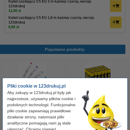
Kabel zasilający C5 EU 3 m kątowy czarny, wersja
123drukuj
12,90 zł
Kabel zasilający C5 EU 1,8 m kątowy czarny, wersja
123drukuj
8,90 zł
Popularne produkty
Pliki cookie w 123drukuj.pl
Aby zakupy w 123drukuj.pl były jak
najprostsze, używamy plików cookie i
Zestaw 4x marker do tablic
Baterie AAA LR03 123drukuj
podobnych technologii. Funkcjonalne
pliki cookie zapewniają prawidłowe
suchościeralnych (okrągła
Xtreme Power MN2400, 24
działanie strony, natomiast pliki
końcówka 2,5 mm) 123drukuj
sztuki
analityczne pomagają nam ją stale
19,90 zł
35,00 zł
z VAT
z VAT
ulepszać. Chcemy również