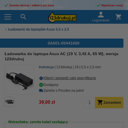
Zamów dzisiaj i odbierz już jutro
Najniższe ceny!
Logowanie
Ładowarki do laptopów Asus 5.5 x 2.5
0A001-00441600
Ładowarka do laptopa Asus AC (19 V, 3,42 A, 65 W), wersja
123drukuj
Instrukcja
123drukuj
19
5,5 x 2,5 mm
Kliknij i sprawdź całą specyfikacje
Dostępny
Zamów z Pocztex na jutro!
39,00 zł
Zamawiam
Wskazówka: zamów kabel zasilający