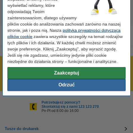
wyświetlać reklamy, które
odpowiadają Twoim
zainteresowaniom, dlatego używamy
plików cookie do analizowania zachowań zarówno na naszej
stronie, jak i poza nią. Nasza
polityka prywatności dotycząca
plików cookie
zawiera wszystkie szczegóły na temat rodzajów
tych plików i ich działania. W każdej chwili możesz zmienić
swoje preferencje. Kliknij „Zaakceptuj”, aby wyrazić zgodę.
Jeśli się nie zgadzasz, umieścimy jedynie pliki cookie
niezbędne do działania strony – funkcjonalne i analityczne.
600 tysięcy zadowolonych klientów
Zaakceptuj
Wysyłka już dzisiaj!
Najniższe ceny!
Odrzuć
Potrzebujesz pomocy?
Skontaktuj się z nami 123 123 270
Pn-Pt od 8:00 do 16:00
Tusze do drukarek