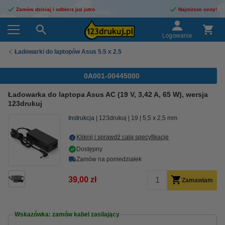
Zamów dzisiaj i odbierz już jutro
Najniższe ceny!
Logowanie
Ładowarki do laptopów Asus 5.5 x 2.5
0A001-00445000
Ładowarka do laptopa Asus AC (19 V, 3,42 A, 65 W), wersja
123drukuj
Instrukcja
123drukuj
19
5,5 x 2,5 mm
Kliknij i sprawdź całą specyfikacje
Dostępny
Zamów na poniedziałek
39,00 zł
Zamawiam
Wskazówka: zamów kabel zasilający