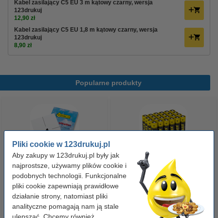
Kabel zasilający C5 EU 3 m kątowy czarny, wersja
123drukuj
12,90 zł
Kabel zasilający C5 EU 1,8 m kątowy czarny, wersja
123drukuj
8,90 zł
Popularne produkty
Pliki cookie w 123drukuj.pl
Aby zakupy w 123drukuj.pl były jak
najprostsze, używamy plików cookie i
Etykiety wysyłkowe A6 (105 x
Baterie AAA LR03 123drukuj
podobnych technologii. Funkcjonalne
148 mm), 100 etykiet, 123drukuj
pliki cookie zapewniają prawidłowe
Xtreme Power MN2400, 24
działanie strony, natomiast pliki
sztuki
analityczne pomagają nam ją stale
14,90 zł
35,00 zł
z VAT
z VAT
ulepszać. Chcemy również