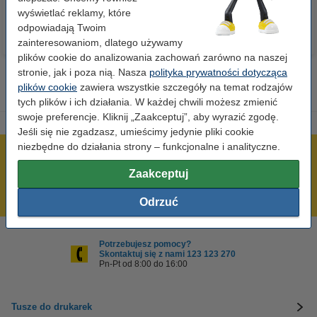
wyświetlać reklamy, które
odpowiadają Twoim
zainteresowaniom, dlatego używamy
plików cookie do analizowania zachowań zarówno na naszej
stronie, jak i poza nią. Nasza
polityka prywatności dotycząca
plików cookie
zawiera wszystkie szczegóły na temat rodzajów
tych plików i ich działania. W każdej chwili możesz zmienić
swoje preferencje. Kliknij „Zaakceptuj”, aby wyrazić zgodę.
Jeśli się nie zgadzasz, umieścimy jedynie pliki cookie
niezbędne do działania strony – funkcjonalne i analityczne.
600 tysięcy zadowolonych klientów
Zaakceptuj
Wysyłka już dzisiaj!
Najniższe ceny!
Odrzuć
Potrzebujesz pomocy?
Skontaktuj się z nami 123 123 270
Pn-Pt od 8:00 do 16:00
Tusze do drukarek