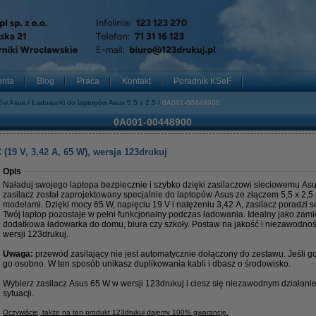
enta
Blog
Praca
Kontakt
Poradnik KSeF
pów Asus
Ładowarki do laptopów Asus 5.5 x 2.5
0A001-00448900
0A001-00448900
(19 V, 3,42 A, 65 W), wersja 123drukuj
Opis
Naładuj swojego laptopa bezpiecznie i szybko dzięki zasilaczowi sieciowemu Asu
zasilacz został zaprojektowany specjalnie do laptopów Asus ze złączem 5,5 x 2,5
modelami. Dzięki mocy 65 W, napięciu 19 V i natężeniu 3,42 A, zasilacz poradzi 
Twój laptop pozostaje w pełni funkcjonalny podczas ładowania. Idealny jako zami
dodatkowa ładowarka do domu, biura czy szkoły. Postaw na jakość i niezawodno
wersji 123drukuj.
Uwaga:
przewód zasilający nie jest automatycznie dołączony do zestawu. Jeśli 
go osobno. W ten sposób unikasz duplikowania kabli i dbasz o środowisko.
Wybierz zasilacz Asus 65 W w wersji 123drukuj i ciesz się niezawodnym działan
sytuacji.
Oczywiście, także na ten produkt 123drukuj dajemy 100% gwarancję.