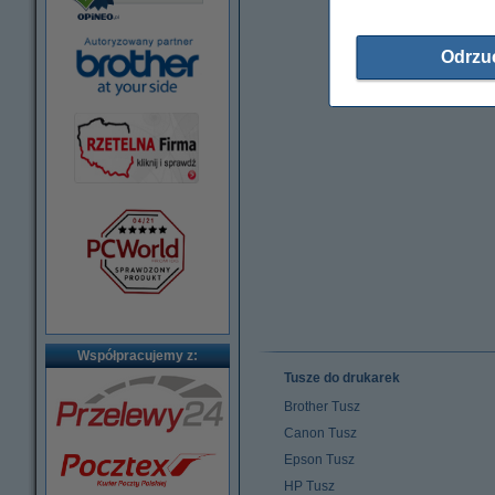
Odrzu
Współpracujemy z:
Tusze do drukarek
Brother Tusz
Canon Tusz
Epson Tusz
HP Tusz