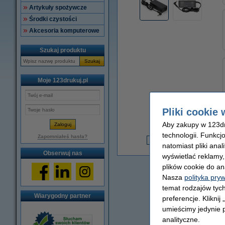
Artykuły spożywcze
Środki czystości
Akcesoria komputerowe
Szukaj produktu
Szukaj
Moje 123drukuj.pl
Pliki cookie 
Aby zakupy w 123dru
technologii. Funkcj
3
Zapomniałeś hasła?
natomiast pliki ana
3
Obserwuj nas
wyświetlać reklamy
plików cookie do an
Nasza
polityka pry
temat rodzajów tych
Wiarygodny partner
preferencje. Kliknij
umieścimy jedynie p
analityczne.