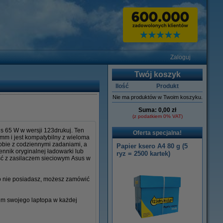
Zaloguj
Twój koszyk
Ilość
Produkt
Nie ma produktów w Twoim koszyku.
Suma:
0,00 zł
(z podatkiem 0% VAT)
s 65 W w wersji 123drukuj. Ten
Oferta specjalna!
 mm i jest kompatybilny z wieloma
sobie z codziennymi zadaniami, a
Papier ksero A4 80 g (5
ennik oryginalnej ładowarki lub
ryz = 2500 kartek)
ść z zasilaczem sieciowym Asus w
go nie posiadasz, możesz zamówić
iem swojego laptopa w każdej