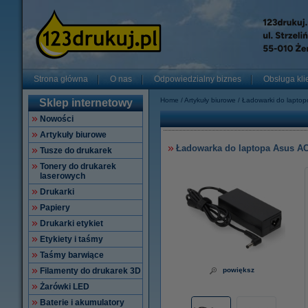
Strona główna
O nas
Odpowiedzialny biznes
Obsługa kli
Home
Artykuły biurowe
Ładowarki do lapto
Sklep internetowy
Nowości
Artykuły biurowe
Ładowarka do laptopa Asus AC 
Tusze do drukarek
Tonery do drukarek
laserowych
Drukarki
Papiery
Drukarki etykiet
Etykiety i taśmy
Taśmy barwiące
Filamenty do drukarek 3D
powiększ
Żarówki LED
Baterie i akumulatory