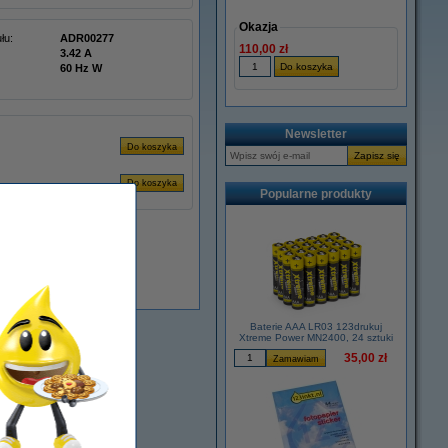
Okazja
łu:
ADR00277
110,00 zł
3.42 A
60 Hz W
Newsletter
Popularne produkty
Dostępny
Baterie AAA LR03 123drukuj
Xtreme Power MN2400, 24 sztuki
35,00 zł