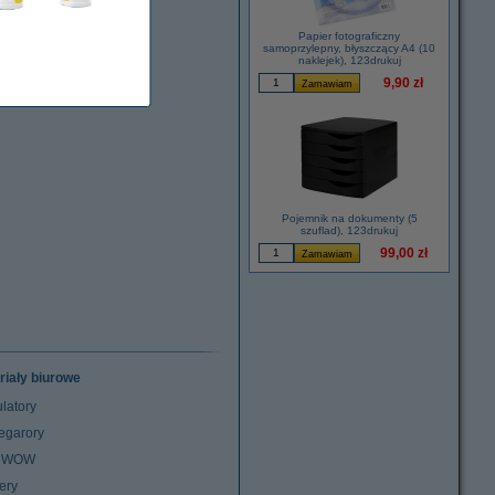
Papier fotograficzny
samoprzylepny, błyszczący A4 (10
naklejek), 123drukuj
9,90 zł
Pojemnik na dokumenty (5
szuflad), 123drukuj
99,00 zł
riały biurowe
latory
egarory
z WOW
ery