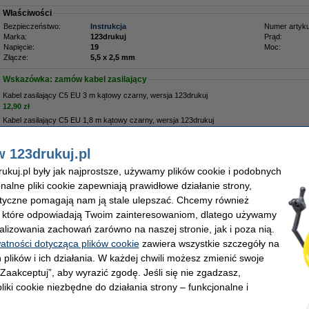
Właściwości
Bezpieczeństwo:
Instrukcja
Numer artyku
Marka:
123drukuj
Prąd:
Napięcie:
19
Moc:
Złącze:
5,5 x 2,5 mm
Wskazówka: zamów kabel zasilający
Kabel zasilający C5 EU 3 m kątowy czarny, wersja 123drukuj
12,90 zł
Kabel zasilający C5 EU 1,8 m kątowy czarny, wersja 123drukuj
8,90 zł
w 123drukuj.pl
Zamów na wtorek
kuj.pl były jak najprostsze, używamy plików cookie i podobnych
onalne pliki cookie zapewniają prawidłowe działanie strony,
9,00 zł
lityczne pomagają nam ją stale ulepszać. Chcemy również
1,71 zł bez VAT
, które odpowiadają Twoim zainteresowaniom, dlatego używamy
alizowania zachowań zarówno na naszej stronie, jak i poza nią.
watności dotycząca plików cookie
zawiera wszystkie szczegóły na
 plików i ich działania. W każdej chwili możesz zmienić swoje
 „Zaakceptuj”, aby wyrazić zgodę. Jeśli się nie zgadzasz,
liki cookie niezbędne do działania strony – funkcjonalne i