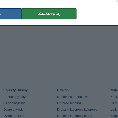
ć
Zaakceptuj
Etykiety i taśmy
Drukarki
Mate
Brother etykiety
Drukarki atramentowe
Kalku
Canon etykiety
Drukarki mobilne
Segr
Dymo etykiety
Drukarki laserowe kolorowe
Leit
Dymo drukarki
Drukarki laserowe mono
Mark