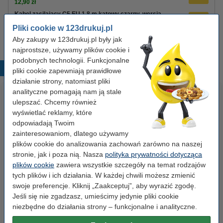
12,90 zł
Kabel zasilający C5 EU 1,8 m kątowy czarny, wersja
123drukuj
Pliki cookie w 123drukuj.pl
8,90 zł
Aby zakupy w 123drukuj.pl były jak
najprostsze, używamy plików cookie i
podobnych technologii. Funkcjonalne
Popularne produkty
pliki cookie zapewniają prawidłowe
działanie strony, natomiast pliki
analityczne pomagają nam ją stale
ulepszać. Chcemy również
wyświetlać reklamy, które
odpowiadają Twoim
zainteresowaniom, dlatego używamy
plików cookie do analizowania zachowań zarówno na naszej
stronie, jak i poza nią. Nasza
polityka prywatności dotycząca
Spinacze biurowe 33 mm
Segregator A4 plastikowy
plików cookie
zawiera wszystkie szczegóły na temat rodzajów
okrągłe (100 sztuk), 123drukuj
niebieski 80 mm, 123drukuj
tych plików i ich działania. W każdej chwili możesz zmienić
swoje preferencje. Kliknij „Zaakceptuj”, aby wyrazić zgodę.
Jeśli się nie zgadzasz, umieścimy jedynie pliki cookie
2,90 zł
9,90 zł
z VAT
z VAT
niezbędne do działania strony – funkcjonalne i analityczne.