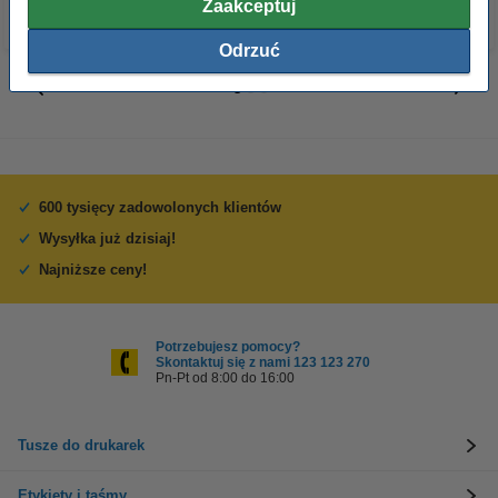
Zaakceptuj
Odrzuć
600 tysięcy zadowolonych klientów
Wysyłka już dzisiaj!
Najniższe ceny!
Potrzebujesz pomocy?
Skontaktuj się z nami 123 123 270
Pn-Pt od 8:00 do 16:00
Tusze do drukarek
Etykiety i taśmy