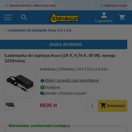
Zamów dzisiaj i odbierz już jutro
Najniższe ceny!
Logowanie
Ładowarki do laptopów Asus 5.5 x 2.5
0A001-00790200
Ładowarka do laptopa Asus (19 V, 4,74 A, 90 W), wersja
123drukuj
Instrukcja
123drukuj
19 V
5,5 x 2,5 mm
Kliknij i sprawdź całą specyfikacje
Dostępny
Zamów z Pocztex na jutro!
69,00 zł
Zamawiam
Wskazówka: zamów kabel zasilający