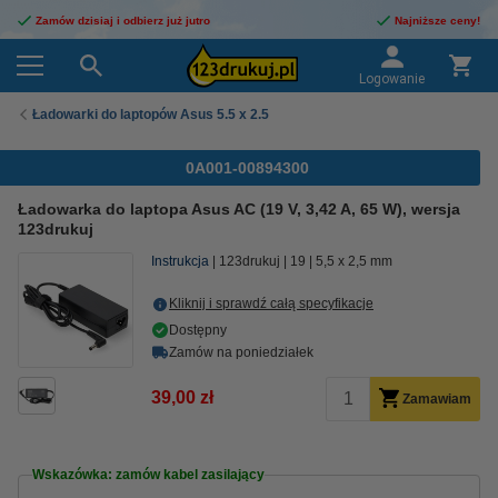
Zamów dzisiaj i odbierz już jutro
Najniższe ceny!
Logowanie
Ładowarki do laptopów Asus 5.5 x 2.5
0A001-00894300
Ładowarka do laptopa Asus AC (19 V, 3,42 A, 65 W), wersja
123drukuj
Instrukcja
123drukuj
19
5,5 x 2,5 mm
Kliknij i sprawdź całą specyfikacje
Dostępny
Zamów na poniedziałek
39,00 zł
Zamawiam
Wskazówka: zamów kabel zasilający