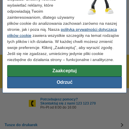
wyświetlać reklamy, które
odpowiadają Twoim
zainteresowaniom, dlatego używamy
plików cookie do analizowania zachowań zarówno na naszej
stronie, jak i poza nią. Nasza
polityka prywatności dotycząca
plików cookie
zawiera wszystkie szczegóły na temat rodzajów
tych plików i ich działania. W każdej chwili możesz zmienić
swoje preferencje. Kliknij „Zaakceptuj”, aby wyrazić zgodę.
Jeśli się nie zgadzasz, umieścimy jedynie pliki cookie
niezbędne do działania strony – funkcjonalne i analityczne.
600 tysięcy zadowolonych klientów
Zaakceptuj
Wysyłka już dzisiaj!
Najniższe ceny!
Odrzuć
Potrzebujesz pomocy?
Skontaktuj się z nami 123 123 270
Pn-Pt od 8:00 do 16:00
Tusze do drukarek