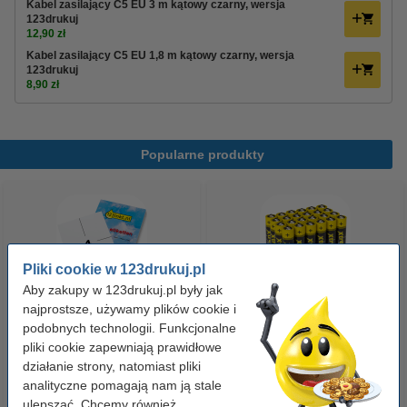
Kabel zasilający C5 EU 3 m kątowy czarny, wersja
123drukuj
12,90 zł
Kabel zasilający C5 EU 1,8 m kątowy czarny, wersja
123drukuj
8,90 zł
Popularne produkty
Pliki cookie w 123drukuj.pl
Aby zakupy w 123drukuj.pl były jak
najprostsze, używamy plików cookie i
Etykiety wysyłkowe A6 (105 x
Baterie AAA LR03 123drukuj
podobnych technologii. Funkcjonalne
148 mm), 100 etykiet, 123drukuj
pliki cookie zapewniają prawidłowe
Xtreme Power MN2400, 24
działanie strony, natomiast pliki
sztuki
analityczne pomagają nam ją stale
14,90 zł
35,00 zł
z VAT
z VAT
ulepszać. Chcemy również