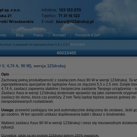
enta
Blog
Praca
Kontakt
Poradnik KSeF
pów Asus
Ładowarki do laptopów Asus 5.5 x 2.5
40033405
40033405
V, 4,74 A, 90 W), wersja 123drukuj
Opis
Zachowaj pełną produktywność z zasilaczem Asus 90 W w wersji 123drukuj. Ta w
zaprojektowana specjalnie do laptopów Asus ze złączem 5,5 x 2,5 mm. Dzięki moc
4,74 A, zasilacz zapewnia stabilne i bezpieczne zasilanie Twojego urządzenia – id
Zasilacz Asus w wersji 123drukuj doskonale sprawdzi się jako zamiennik orygina
zasilacz do domu, biura czy podróży. Z nim Twój laptop będzie zawsze gotowy do 
niespodziewanych rozładowań.
Uwaga:
przewód zasilający nie jest automatycznie dołączony do zestawu. Jeśli 
go osobno. W ten sposób unikasz duplikowania kabli i dbasz o środowisko.
Wybierz zasilacz Asus 90 W w wersji 123drukuj i ciesz się niezawodnym działan
sytuacji.
Oczywiście, także na ten produkt 123drukuj dajemy 100% gwarancję.