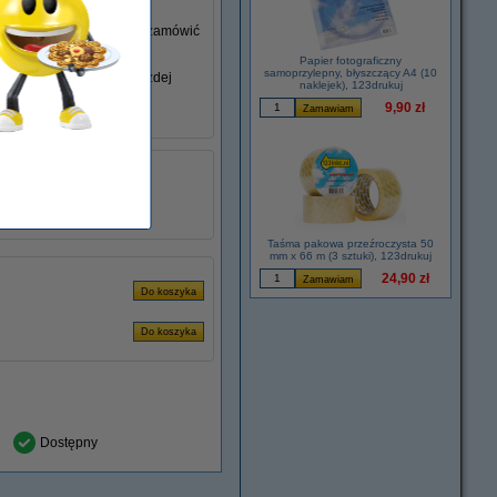
go nie posiadasz, możesz zamówić
Papier fotograficzny
samoprzylepny, błyszczący A4 (10
iem swojego laptopa w każdej
naklejek), 123drukuj
9,90 zł
łu:
ADR00277
3.42 A
60 Hz W
Taśma pakowa przeźroczysta 50
mm x 66 m (3 sztuki), 123drukuj
24,90 zł
Dostępny