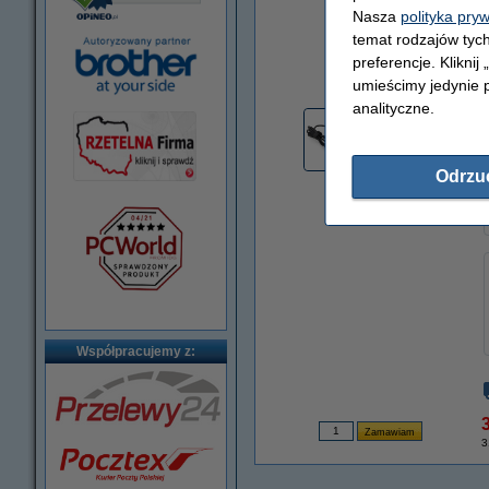
Nasza
polityka pry
temat rodzajów tych
preferencje. Kliknij
powiększ
umieścimy jedynie p
analityczne.
Odrzu
Współpracujemy z:
3
3