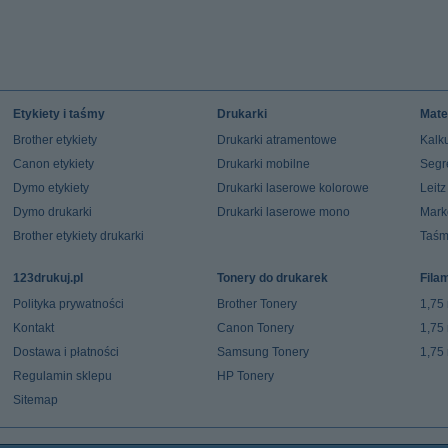
Etykiety i taśmy
Drukarki
Mate
Brother etykiety
Drukarki atramentowe
Kalku
Canon etykiety
Drukarki mobilne
Segr
Dymo etykiety
Drukarki laserowe kolorowe
Leit
Dymo drukarki
Drukarki laserowe mono
Mark
Brother etykiety drukarki
Taśm
123drukuj.pl
Tonery do drukarek
Fila
Polityka prywatności
Brother Tonery
1,75
Kontakt
Canon Tonery
1,75
Dostawa i płatności
Samsung Tonery
1,75
Regulamin sklepu
HP Tonery
Sitemap