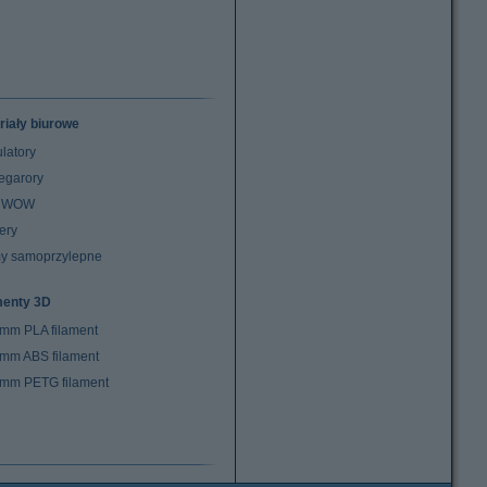
riały biurowe
latory
egarory
z WOW
ery
y samoprzylepne
menty 3D
 mm PLA filament
 mm ABS filament
 mm PETG filament