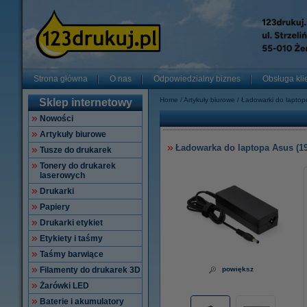
Strona główna
O nas
Odpowiedzialny biznes
Obsługa kli
Home
Artykuły biurowe
Ładowarki do lapto
Sklep internetowy
Nowości
Artykuły biurowe
Ładowarka do laptopa Asus (19 
Tusze do drukarek
Tonery do drukarek
laserowych
Drukarki
Papiery
Drukarki etykiet
Etykiety i taśmy
Taśmy barwiące
Filamenty do drukarek 3D
powiększ
Żarówki LED
Baterie i akumulatory