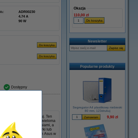
Okazja
łu:
ADR00230
110,00 zł
4.74 A
90 W
Newsletter
Popularne produkty
Dostępny
Segregator A4 plastikowy niebieski
80 mm, 123drukuj
s 65 W w wersji 123drukuj. Ten
9,90 zł
 mm i jest kompatybilny z wieloma
sobie z codziennymi zadaniami, a
ennik oryginalnej ładowarki lub
ść z zasilaczem sieciowym Asus w