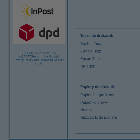
Tusze do drukarek
Brother Tusz
Canon Tusz
This site is protected by
reCAPTCHA and the Google
Epson Tusz
Privacy Policy
and
Terms of Service
apply.
HP Tusz
Papiery do drukarki
Papier fotograficzny
Papier kolorowy
Notesy
Niszczarki do papieru