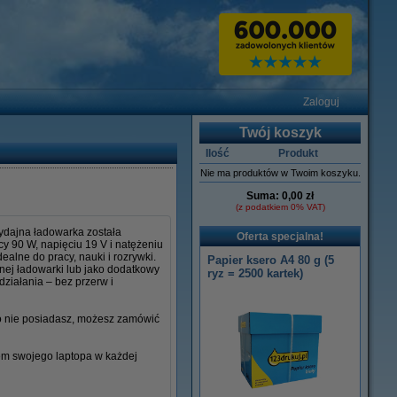
Zaloguj
Twój koszyk
Ilość
Produkt
Nie ma produktów w Twoim koszyku.
Suma:
0,00 zł
(z podatkiem 0% VAT)
ydajna ładowarka została
Oferta specjalna!
y 90 W, napięciu 19 V i natężeniu
ealne do pracy, nauki i rozrywki.
Papier ksero A4 80 g (5
lnej ładowarki lub jako dodatkowy
ryz = 2500 kartek)
działania – bez przerw i
go nie posiadasz, możesz zamówić
iem swojego laptopa w każdej