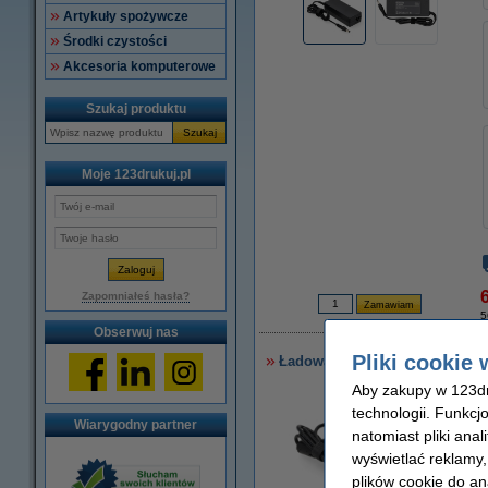
Artykuły spożywcze
Środki czystości
Akcesoria komputerowe
Szukaj produktu
Szukaj
Moje 123drukuj.pl
6
Zapomniałeś hasła?
5
Obserwuj nas
Pliki cookie 
Ładowarka do laptopa Asus AC 
Aby zakupy w 123dru
technologii. Funkcj
Wiarygodny partner
natomiast pliki ana
wyświetlać reklamy
plików cookie do an