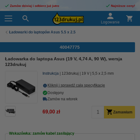
Zamów dzisiaj i odbierz już jutro
Najniższe ceny!
Logowanie
Ładowarki do laptopów Asus 5.5 x 2.5
40047775
Ładowarka do laptopa Asus (19 V, 4,74 A, 90 W), wersja
123drukuj
Instrukcja
123drukuj
19 V
5,5 x 2,5 mm
Kliknij i sprawdź całą specyfikacje
Dostępny
Zamów na wtorek
69,00 zł
Zamawiam
Wskazówka: zamów kabel zasilający