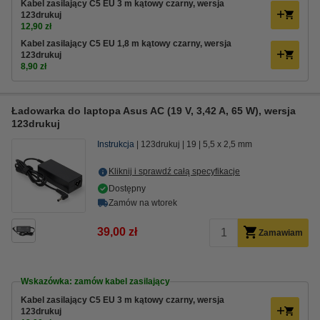
Kabel zasilający C5 EU 3 m kątowy czarny, wersja
123drukuj
12,90 zł
Kabel zasilający C5 EU 1,8 m kątowy czarny, wersja
123drukuj
8,90 zł
Ładowarka do laptopa Asus AC (19 V, 3,42 A, 65 W), wersja
123drukuj
Instrukcja
123drukuj
19
5,5 x 2,5 mm
Kliknij i sprawdź całą specyfikacje
Dostępny
Zamów na wtorek
39,00 zł
Zamawiam
Wskazówka: zamów kabel zasilający
Kabel zasilający C5 EU 3 m kątowy czarny, wersja
123drukuj