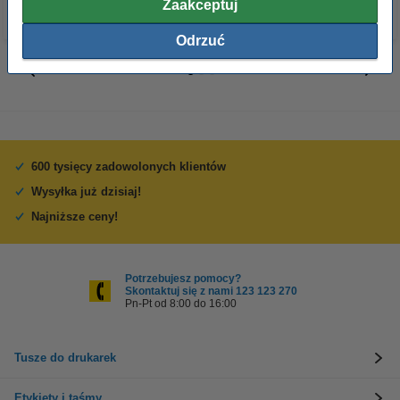
Zaakceptuj
Odrzuć
600 tysięcy zadowolonych klientów
Wysyłka już dzisiaj!
Najniższe ceny!
Potrzebujesz pomocy?
Skontaktuj się z nami 123 123 270
Pn-Pt od 8:00 do 16:00
Tusze do drukarek
Etykiety i taśmy