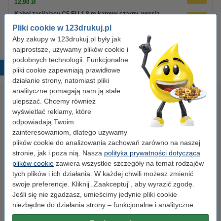
12,90 zł
Kabel zasilający C5 EU 1,8 m kątowy czarny, wersja
123drukuj
Pliki cookie w 123drukuj.pl
8,90 zł
Aby zakupy w 123drukuj.pl były jak
najprostsze, używamy plików cookie i
podobnych technologii. Funkcjonalne
Popularne produkty
pliki cookie zapewniają prawidłowe
działanie strony, natomiast pliki
analityczne pomagają nam ją stale
ulepszać. Chcemy również
wyświetlać reklamy, które
odpowiadają Twoim
zainteresowaniom, dlatego używamy
plików cookie do analizowania zachowań zarówno na naszej
stronie, jak i poza nią. Nasza
polityka prywatności dotycząca
Segregator A4 plastikowy
Baterie AAA LR03 123drukuj
plików cookie
zawiera wszystkie szczegóły na temat rodzajów
niebieski 80 mm, 123drukuj
Xtreme Power MN2400, 24
tych plików i ich działania. W każdej chwili możesz zmienić
sztuki
swoje preferencje. Kliknij „Zaakceptuj”, aby wyrazić zgodę.
Jeśli się nie zgadzasz, umieścimy jedynie pliki cookie
9,90 zł
35,00 zł
z VAT
z VAT
niezbędne do działania strony – funkcjonalne i analityczne.