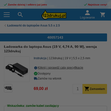
Zamów dzisiaj i odbierz już jutro
Najniższe ceny!
Logowanie
Ładowarki do laptopów Asus 5.5 x 2.5
40057143
Ładowarka do laptopa Asus (19 V, 4,74 A, 90 W), wersja
123drukuj
Instrukcja
123drukuj
19 V
5,5 x 2,5 mm
Kliknij i sprawdź całą specyfikacje
Dostępny
Zamów na wtorek
69,00 zł
Zamawiam
Wskazówka: zamów kabel zasilający