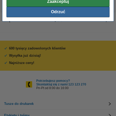
Zaakceptuj
Odrzuć
600 tysięcy zadowolonych klientów
Wysyłka już dzisiaj!
Najniższe ceny!
Potrzebujesz pomocy?
Skontaktuj się z nami 123 123 270
Pn-Pt od 8:00 do 16:00
Tusze do drukarek
Etykiety i taśmy