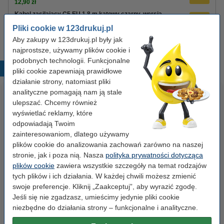
12,90 zł
Kabel zasilający C5 EU 1,8 m kątowy czarny, wersja
123drukuj
Pliki cookie w 123drukuj.pl
8,90 zł
Aby zakupy w 123drukuj.pl były jak
najprostsze, używamy plików cookie i
podobnych technologii. Funkcjonalne
Popularne produkty
pliki cookie zapewniają prawidłowe
działanie strony, natomiast pliki
analityczne pomagają nam ją stale
ulepszać. Chcemy również
wyświetlać reklamy, które
odpowiadają Twoim
zainteresowaniom, dlatego używamy
plików cookie do analizowania zachowań zarówno na naszej
stronie, jak i poza nią. Nasza
polityka prywatności dotycząca
Etykiety wysyłkowe A6 (105 x
Spinacze biurowe 33 mm
plików cookie
zawiera wszystkie szczegóły na temat rodzajów
148 mm), 100 etykiet, 123drukuj
okrągłe (100 sztuk), 123drukuj
tych plików i ich działania. W każdej chwili możesz zmienić
swoje preferencje. Kliknij „Zaakceptuj”, aby wyrazić zgodę.
Jeśli się nie zgadzasz, umieścimy jedynie pliki cookie
14,90 zł
2,90 zł
z VAT
z VAT
niezbędne do działania strony – funkcjonalne i analityczne.