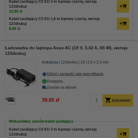
Kabel zasilający C5 EU 3 m kątowy czarny, wersja
123drukuj
12,90 zł
Kabel zasilający C5 EU 1,8 m kątowy czarny, wersja
123drukuj
8,90 zł
Ładowarka do laptopa Asus AC (19 V, 3,42 A, 65 W), wersja
123drukuj
Instrukcja
123drukuj
19
5,5 x 2,5 mm
Kliknij i sprawdź całą specyfikacje
Dostępny
Zamów na wtorek
39,00 zł
Zamawiam
Wskazówka: zamów kabel zasilający
Kabel zasilający C5 EU 3 m kątowy czarny, wersja
123drukuj