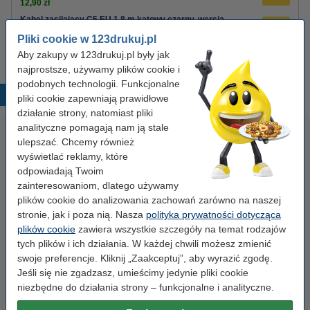
12,90 zł
Kabel zasilający C5 EU 1,8 m kątowy czarny, wersja
123drukuj
Pliki cookie w 123drukuj.pl
8,90 zł
Aby zakupy w 123drukuj.pl były jak
najprostsze, używamy plików cookie i
podobnych technologii. Funkcjonalne
Popularne produkty
pliki cookie zapewniają prawidłowe
działanie strony, natomiast pliki
analityczne pomagają nam ją stale
ulepszać. Chcemy również
wyświetlać reklamy, które
odpowiadają Twoim
zainteresowaniom, dlatego używamy
plików cookie do analizowania zachowań zarówno na naszej
stronie, jak i poza nią. Nasza
polityka prywatności dotycząca
Spinacze biurowe 33 mm
Baterie AAA LR03 123drukuj
plików cookie
zawiera wszystkie szczegóły na temat rodzajów
okrągłe (100 sztuk), 123drukuj
Xtreme Power MN2400, 24
tych plików i ich działania. W każdej chwili możesz zmienić
sztuki
swoje preferencje. Kliknij „Zaakceptuj”, aby wyrazić zgodę.
Jeśli się nie zgadzasz, umieścimy jedynie pliki cookie
2,90 zł
35,00 zł
z VAT
z VAT
niezbędne do działania strony – funkcjonalne i analityczne.