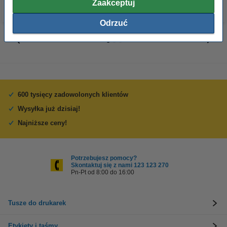
Zaakceptuj
Odrzuć
600 tysięcy zadowolonych klientów
Wysyłka już dzisiaj!
Najniższe ceny!
Potrzebujesz pomocy?
Skontaktuj się z nami 123 123 270
Pn-Pt od 8:00 do 16:00
Tusze do drukarek
Etykiety i taśmy