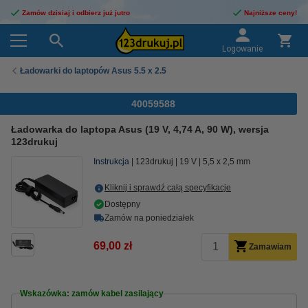
Zamów dzisiaj i odbierz już jutro
Najniższe ceny!
Logowanie
Ładowarki do laptopów Asus 5.5 x 2.5
40059588
Ładowarka do laptopa Asus (19 V, 4,74 A, 90 W), wersja
123drukuj
Instrukcja
123drukuj
19 V
5,5 x 2,5 mm
Kliknij i sprawdź całą specyfikacje
Dostępny
Zamów na poniedziałek
69,00 zł
Zamawiam
Wskazówka: zamów kabel zasilający