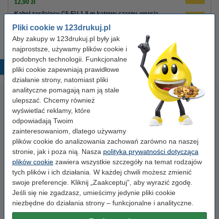
12,90 zł
Kabel zasilający C5 EU 1,8 m kątowy czarny, wersja
123drukuj
Pliki cookie w 123drukuj.pl
8,90 zł
Aby zakupy w 123drukuj.pl były jak
najprostsze, używamy plików cookie i
podobnych technologii. Funkcjonalne
Popularne produkty
pliki cookie zapewniają prawidłowe
działanie strony, natomiast pliki
analityczne pomagają nam ją stale
ulepszać. Chcemy również
wyświetlać reklamy, które
odpowiadają Twoim
zainteresowaniom, dlatego używamy
plików cookie do analizowania zachowań zarówno na naszej
stronie, jak i poza nią. Nasza
polityka prywatności dotycząca
Zestaw 4x marker do tablic
Baterie AAA LR03 123drukuj
plików cookie
zawiera wszystkie szczegóły na temat rodzajów
suchościeralnych (okrągła
Xtreme Power MN2400, 24
tych plików i ich działania. W każdej chwili możesz zmienić
końcówka 2,5 mm) 123drukuj
sztuki
swoje preferencje. Kliknij „Zaakceptuj”, aby wyrazić zgodę.
Jeśli się nie zgadzasz, umieścimy jedynie pliki cookie
19,90 zł
35,00 zł
z VAT
z VAT
niezbędne do działania strony – funkcjonalne i analityczne.