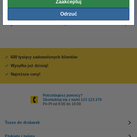
Zaakceptuj
Odrzuć
600 tysięcy zadowolonych klientów
Wysyłka już dzisiaj!
Najniższe ceny!
Potrzebujesz pomocy?
Skontaktuj się z nami 123 123 270
Pn-Pt od 8:00 do 16:00
Tusze do drukarek
Etykiety i taśmy