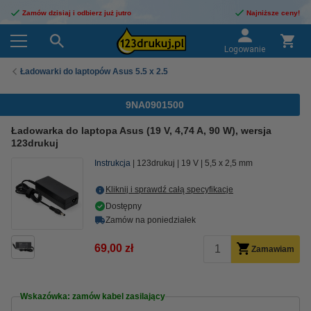
Zamów dzisiaj i odbierz już jutro
Najniższe ceny!
Logowanie
Ładowarki do laptopów Asus 5.5 x 2.5
9NA0901500
Ładowarka do laptopa Asus (19 V, 4,74 A, 90 W), wersja
123drukuj
Instrukcja
123drukuj
19 V
5,5 x 2,5 mm
Kliknij i sprawdź całą specyfikacje
Dostępny
Zamów na poniedziałek
69,00 zł
Zamawiam
Wskazówka: zamów kabel zasilający