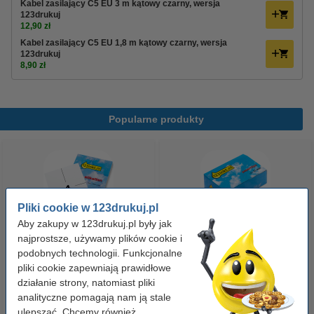
Kabel zasilający C5 EU 3 m kątowy czarny, wersja
123drukuj
12,90 zł
Kabel zasilający C5 EU 1,8 m kątowy czarny, wersja
123drukuj
8,90 zł
Popularne produkty
Pliki cookie w 123drukuj.pl
Aby zakupy w 123drukuj.pl były jak
najprostsze, używamy plików cookie i
Etykiety wysyłkowe A6 (105 x
Spinacze biurowe 33 mm
podobnych technologii. Funkcjonalne
148 mm), 100 etykiet, 123drukuj
pliki cookie zapewniają prawidłowe
okrągłe (100 sztuk), 123drukuj
działanie strony, natomiast pliki
analityczne pomagają nam ją stale
14,90 zł
2,90 zł
z VAT
z VAT
ulepszać. Chcemy również