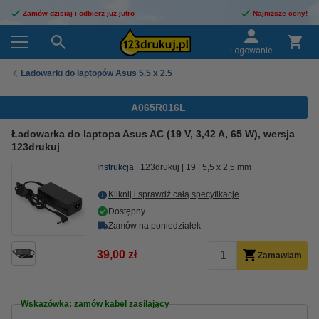
Zamów dzisiaj i odbierz już jutro
Najniższe ceny!
Logowanie
Ładowarki do laptopów Asus 5.5 x 2.5
A065R016L
Ładowarka do laptopa Asus AC (19 V, 3,42 A, 65 W), wersja
123drukuj
Instrukcja
123drukuj
19
5,5 x 2,5 mm
Kliknij i sprawdź całą specyfikacje
Dostępny
Zamów na poniedziałek
39,00 zł
Zamawiam
Wskazówka: zamów kabel zasilający