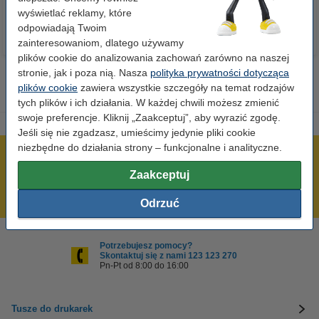
wyświetlać reklamy, które
odpowiadają Twoim
zainteresowaniom, dlatego używamy
plików cookie do analizowania zachowań zarówno na naszej
stronie, jak i poza nią. Nasza
polityka prywatności dotycząca
plików cookie
zawiera wszystkie szczegóły na temat rodzajów
tych plików i ich działania. W każdej chwili możesz zmienić
swoje preferencje. Kliknij „Zaakceptuj”, aby wyrazić zgodę.
Jeśli się nie zgadzasz, umieścimy jedynie pliki cookie
niezbędne do działania strony – funkcjonalne i analityczne.
600 tysięcy zadowolonych klientów
Zaakceptuj
Wysyłka już dzisiaj!
Najniższe ceny!
Odrzuć
Potrzebujesz pomocy?
Skontaktuj się z nami 123 123 270
Pn-Pt od 8:00 do 16:00
Tusze do drukarek