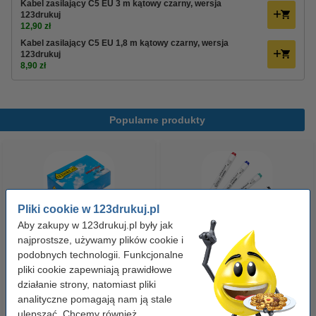
Kabel zasilający C5 EU 3 m kątowy czarny, wersja
123drukuj
12,90 zł
Kabel zasilający C5 EU 1,8 m kątowy czarny, wersja
123drukuj
8,90 zł
Popularne produkty
Pliki cookie w 123drukuj.pl
Aby zakupy w 123drukuj.pl były jak
najprostsze, używamy plików cookie i
Spinacze biurowe 33 mm
Zestaw 4x marker do tablic
podobnych technologii. Funkcjonalne
pliki cookie zapewniają prawidłowe
okrągłe (100 sztuk), 123drukuj
suchościeralnych (okrągła
działanie strony, natomiast pliki
końcówka 2,5 mm) 123drukuj
analityczne pomagają nam ją stale
2,90 zł
19,90 zł
z VAT
z VAT
ulepszać. Chcemy również