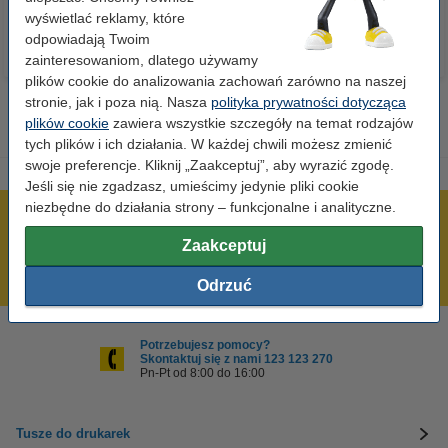
wyświetlać reklamy, które
odpowiadają Twoim
zainteresowaniom, dlatego używamy
plików cookie do analizowania zachowań zarówno na naszej
stronie, jak i poza nią. Nasza
polityka prywatności dotycząca
plików cookie
zawiera wszystkie szczegóły na temat rodzajów
tych plików i ich działania. W każdej chwili możesz zmienić
swoje preferencje. Kliknij „Zaakceptuj”, aby wyrazić zgodę.
Jeśli się nie zgadzasz, umieścimy jedynie pliki cookie
niezbędne do działania strony – funkcjonalne i analityczne.
600 tysięcy zadowolonych klientów
Zaakceptuj
Wysyłka już dzisiaj!
Najniższe ceny!
Odrzuć
Potrzebujesz pomocy?
Skontaktuj się z nami 123 123 270
Pn-Pt od 8:00 do 16:00
Tusze do drukarek