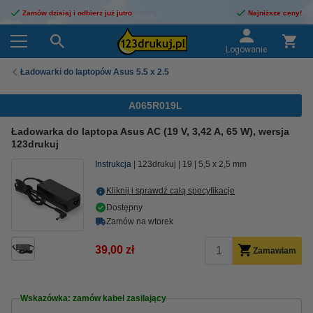
Zamów dzisiaj i odbierz już jutro
Najniższe ceny!
Logowanie
Ładowarki do laptopów Asus 5.5 x 2.5
A065R019L
Ładowarka do laptopa Asus AC (19 V, 3,42 A, 65 W), wersja
123drukuj
Instrukcja
123drukuj
19
5,5 x 2,5 mm
Kliknij i sprawdź całą specyfikacje
Dostępny
Zamów na wtorek
39,00 zł
Zamawiam
Wskazówka: zamów kabel zasilający